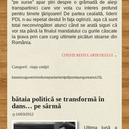
“pe surse” apar ştiri despre o grămadă de aleşi
transpartinici care vor vota cu interes profund
pentru binele ţărişoarei! De partea cealaltă, liderii
PDL n-au repetat destul în faţa oglinzii, aşa că sunt
total neconvingători atunci când se arată siguri că
vor sta până la finalul mandatului cu gurile căscate
la ţeava prin care curg ultimele picături stoarse din
România.
CITEȘTE RESTUL ARTICOLULUI
→
Categorii:
viaţa cetăţii
basescu
guvern
motiune
parlament
pdl
ponta
ungureanu
USL
bătaia politică se transformă în
dans… pe sârmă
14/03/2012
Ultima lună a