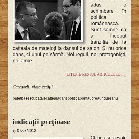
adus o
schimbare în
politica
românească.
Sunt semne că
a început
tranziţia de la
cafteala de mateloţi la dansul de salon. Şi nu orice
dans, ci unul pe sârmă. Noi reguli, noi protagonişti,
noi arme.
CITEȘTE RESTUL ARTICOLULUI
→
Categorii:
viaţa cetăţii
balet
basescu
bataie
cafteala
dans
politica
ponta
udrea
ungureanu
indicaţii preţioase
07/03/2012
Chiar era nevoie