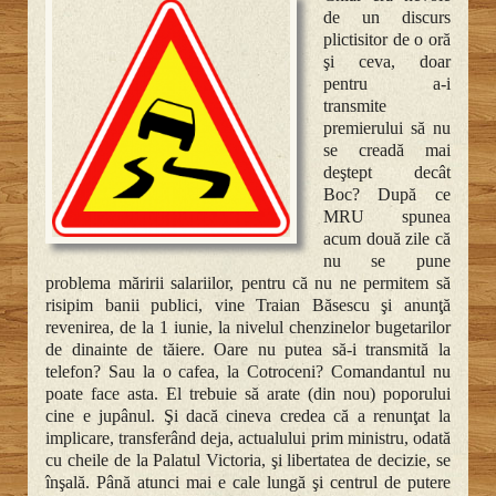
de un discurs
plictisitor de o oră
şi ceva, doar
pentru a-i
transmite
premierului să nu
se creadă mai
deştept decât
Boc? După ce
MRU spunea
acum două zile că
nu se pune
problema măririi salariilor, pentru că nu ne permitem să
risipim banii publici, vine Traian Băsescu şi anunţă
revenirea, de la 1 iunie, la nivelul chenzinelor bugetarilor
de dinainte de tăiere. Oare nu putea să-i transmită la
telefon? Sau la o cafea, la Cotroceni? Comandantul nu
poate face asta. El trebuie să arate (din nou) poporului
cine e jupânul. Şi dacă cineva credea că a renunţat la
implicare, transferând deja, actualului prim ministru, odată
cu cheile de la Palatul Victoria, şi libertatea de decizie, se
înşală. Până atunci mai e cale lungă şi centrul de putere