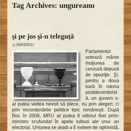
Tag Archives: ungureanu
şi pe jos şi-n teleguţă
26/04/2012
Parlamentul
votează mâine
moţiunea de
cenzură depusă
de opoziţie. Şi,
pentru a doua
oară în istoria
postdecembrist
ă, un guvern s-
ar putea vedea nevoit să plece, nu prin alegeri, ci
prin recombinările politice tipic româneşti. După
Boc în 2009, MRU ar putea fi viitorul fost prim-
ministru scufundat în apele tulburi ale unui an
electoral. Uniunea se arată a fi extrem de optimistă,