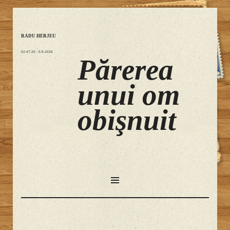
RADU HERJEU
02:47:21
- 9.8.2026
Părerea
unui om
obişnuit
SKIP
TO
CONTENT