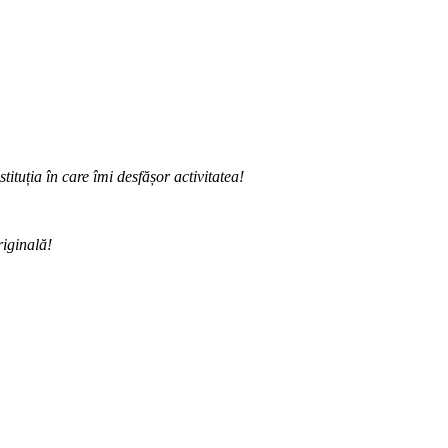
ituția în care îmi desfășor activitatea!
riginală!