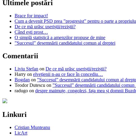
Ultimele postări
Brace for impact!
Cum a devenit PSD prea ”progresist” pentru o parte a propriului
De ce mă urăsc useriștii/reziștii?
Când ești prost…
O simplă statistică a amenzilor propuse de mine
”Succesul” desemnării candidatului comun al dreptei
Comentarii
Liviu Stefan
on
De ce mă urăsc useriștii/reziștii?
Harry
on
elveţienii n-au ce face în concediu…
Bogdan
on
”Succesul” desemnării candidatului comun al drepte
Teodor Dutescu
on
”Succesul” desemnării candidatului comun a
radugo
on
despre maimuțe, congolezi, fața mea și domnii Buzd
Linkuri
Cristian Munteanu
LicArt