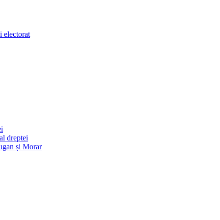
 electorat
i
l dreptei
ugan și Morar