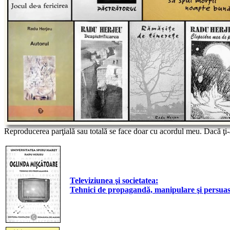
Reproducerea parţială sau totală se face doar cu acordul meu. Dacă ţi-a
Televiziunea şi societatea:
Tehnici de propagandă, manipulare şi persua