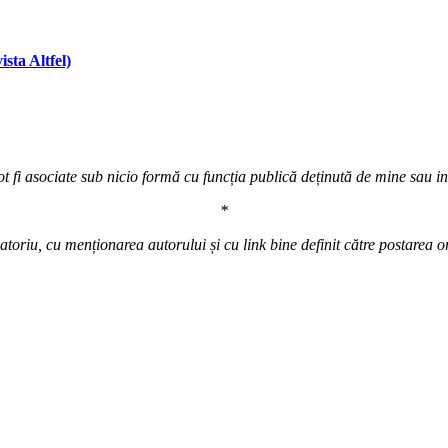
ista Altfel)
t fi asociate sub nicio formă cu funcția publică deținută de mine sau inst
*
atoriu, cu menționarea autorului și cu link bine definit către postarea o