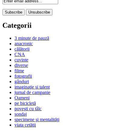
Categorii
3 minute de pauză
anacronic
călătorii
CNA
cuvinte
diverse
filme
fotografii
gânduri
imaginaţie şi talent
jurnal de campanie
Oameni
pe bicicletă
poveşti cu tâlc
sondaj
specimene şi mentalităţi
viaţa cetăţii