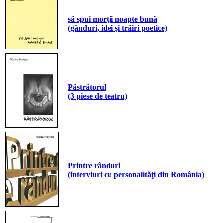
să spui morţii noapte bună
(gânduri, idei şi trăiri poetice)
Păstrătorul
(3 piese de teatru)
Printre rânduri
(interviuri cu personalităţi din România)