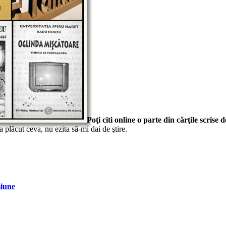
Poţi citi online o parte din cărţile scrise 
 plăcut ceva, nu ezita să-mi dai de ştire.
siune