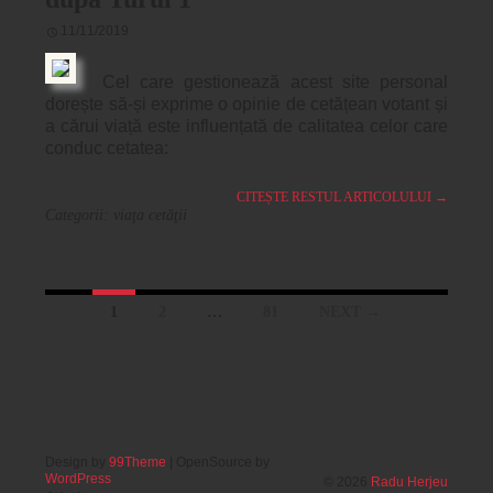
11/11/2019
Cel care gestionează acest site personal
dorește să-și exprime o opinie de cetățean votant și
a cărui viață este influențată de calitatea celor care
conduc cetatea:
CITEȘTE RESTUL ARTICOLULUI
→
Categorii:
viaţa cetăţii
Posts
1
2
…
81
NEXT →
navigation
Design by
99Theme
| OpenSource by
WordPress
© 2026
Radu Herjeu