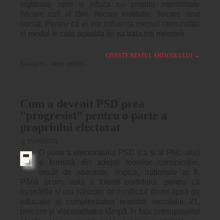
legitimați spre a infuza cu propria mentalitate
fiecare colț al țării, fiecare instituție, fiecare strat
social. Pentru că ei vor influența mersul comunității
și modul în care aceasta își va trata toți membrii.
CITEȘTE RESTUL ARTICOLULUI
→
Categorii:
viaţa cetăţii
Cum a devenit PSD prea
”progresist” pentru o parte a
propriului electorat
15/05/2023
O parte a electoratului PSD (ca și al PNL-ului)
e formată din adepții teoriilor conspirației,
oricât de aberante, ilogice, iraționale ar fi.
Până acum, asta a folosit partidului, pentru că
frustrările și ura născute de conflictul dintre lipsa de
educație și complexitatea realității secolului 21,
precum și visceralitatea tâmpă în fața presupuselor