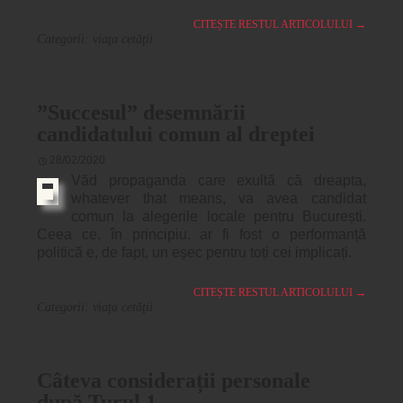
CITEȘTE RESTUL ARTICOLULUI
→
Categorii:
viaţa cetăţii
”Succesul” desemnării
candidatului comun al dreptei
28/02/2020
Văd propaganda care exultă că dreapta,
whatever that means, va avea candidat
comun la alegerile locale pentru București.
Ceea ce, în principiu, ar fi fost o performanță
politică e, de fapt, un eșec pentru toți cei implicați.
CITEȘTE RESTUL ARTICOLULUI
→
Categorii:
viaţa cetăţii
Câteva considerații personale
după Turul 1