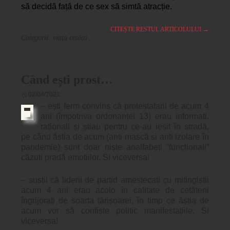
să decidă față de ce sex să simtă atracție.
CITEȘTE RESTUL ARTICOLULUI
→
Categorii:
viaţa cetăţii
Când ești prost…
02/04/2021
– ești ferm convins că protestatarii de acum 4
ani (împotriva ordonanței 13) erau informați,
raționali și știau pentru ce-au ieșit în stradă,
pe când ăștia de acum (anti mască și anti izolare în
pandemie) sunt doar niște analfabeți ”funcționali”
căzuți pradă emoțiilor. Și viceversa!
– susții că liderii de partid amestecați cu mitingiștii
acum 4 ani erau acolo în calitate de cetățeni
îngrijorați de soarta țărișoarei, în timp ce ăștia de
acum vor să confiște politic manifestațiile. Și
viceversa!