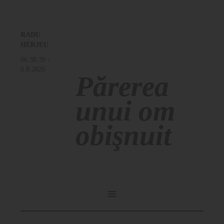
RADU
HERJEU
06:38:40
-
6.8.2026
Părerea
unui om
obişnuit
SKIP
TO