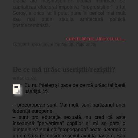
efecte ale mașinațiunilor ocultei mondiale se
capitalizau electoral împotriva ”progresiștilor”, a lui
Soroș, a oricui ar fi putut pune în pericol mai mult
sau mai puțin stabila arhitectură politică
postdecembristă.
CITEȘTE RESTUL ARTICOLULUI
→
Categorii:
specimene şi mentalităţi
,
viaţa cetăţii
De ce mă urăsc useriștii/reziștii?
01/07/2022
Eu nu înțeleg și pace de ce mă urăsc talibanii
useriști. 🥹
– proeuropean sunt. Mai mult, sunt partizanul unei
federații europene.
– sunt pro educație sexuală, nu cred că asta
înseamnă ”pervertirea” copiilor și mi se pare o
idioțenie să spui că ”propaganda” poate determina
un om să-și reconsidere sexul avut la naștere. Sau