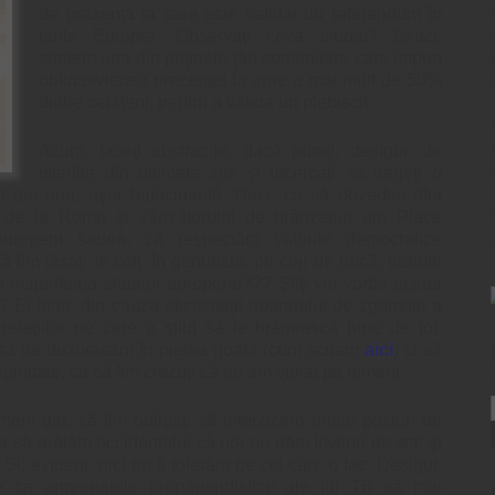
de prezenţă la care este validat un referendum în
ţările Europei. Observaţi ceva ciudat? Exact,
suntem una din puţinele ţări comunitare care impun
obligativitatea prezenţei la urne a mai mult de 50%
dintre cetăţeni, pentru a valida un plebiscit.
Acum, faceţi abstracţie, dacă puteţi, desigur, de
isteriile din ultimele zile şi încercaţi să trageţi o
u am una, uşor halucinantă. Deci, ca să dovedim dlui
 de la Roma şi vânzătorului de brânzeturi din Place
europeni sadea, că respectăm valorile democratice
 fim lăsaţi în colţ, în genunchi, pe coji de nucă, trebuie
majoritatea statelor europene??? Ştiţi voi vorba aceea
”? Ei bine, din cauza eficacităţii aparatului de zgomote a
relaţiilor pe care a ştiut să le hrănească bine de tot,
să ne dezbrăcăm în pielea goală (cum scriam
aici
) ci să
rginitate, ca să fim crezuţi că nu am violat pe nimeni.
nt dat, să fim obligaţi să interzicem unele posturi de
a să arătăm occidentului câ noi nu dăm lovituri de stat şi
 Şi, evident, nici nu îi tolerăm pe cei care o fac. Desigur,
e ca angrenajele propagandistice ale lui TB să mai