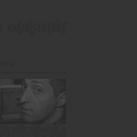
 obişnuit
TACT
Toate opiniile exprimate aici au
caracter personal, nu implică și