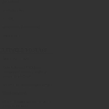
pe bicicletă
poveşti cu tâlc
sondaj
specimene şi mentalităţi
viaţa cetăţii
ULTIMELE POSTĂRI
Brace for impact!
Cum a devenit PSD prea
”progresist” pentru o parte a
propriului electorat
De ce mă urăsc useriștii/reziștii?
Când ești prost…
O simplă statistică a amenzilor
propuse de mine