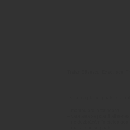
Traian Băsescu! Exact, acel T
Dacă ţi-a plăcut, poate te-ar in
–
manipulare la tot neamu’
–
vara asta se poartă alba-ne
–
ne dezbrăcăm în pielea goal
–
mai alb nu se poate