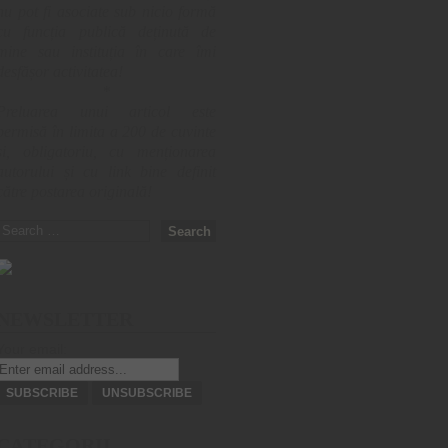
nu pot fi asociate sub nicio formă
cu funcția publică deținută de
mine sau instituția în care îmi
desfășor activitatea!
*
Preluarea unui articol este
permisă în limita a 200 de cuvinte
și, obligatoriu, cu menționarea
autorului și cu link bine definit
către postarea originală!
Search
for:
NEWSLETTER
Your email:
CATEGORII