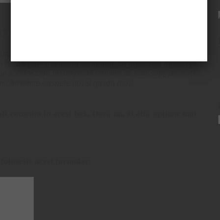
t? Be my guest!
riilor nelegate de subiectul postării, fără logică, fără
talibanism, indiferent de tabără, cu invective, indiferent
i pe a celor care nu respectă regulile de bun-simţ, decenţă
icări dintre oaspete (tu) şi gazdă (eu)!
ți comenta în acest box. Dacă nu, ai altă opțiune mai
 folosește acest formular: