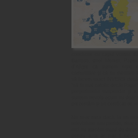
concluzie cu capul vostru. E
Barroso, dnei Merkel, Papei
d’Aligre că suntem nişte 
comunitare şi că nu merităm să
să facem exact INVERS decât 
“să fii mai catolic decât Papa
preşedintelui suspendat şi a 
suntem nevoiţi acum nu doar 
prezentăm şi un certificat de vi
Nu m-ar mira dacă, la un mome
televiziune sau partide, doar c
nici nu atacăm statul de drept.
pentru asta ar mai fi nevoi