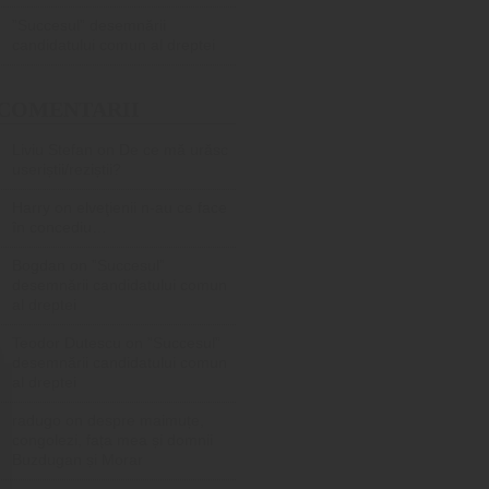
”Succesul” desemnării
candidatului comun al dreptei
COMENTARII
Liviu Stefan
on
De ce mă urăsc
useriștii/reziștii?
Harry
on
elveţienii n-au ce face
în concediu…
Bogdan
on
”Succesul”
desemnării candidatului comun
al dreptei
Teodor Dutescu
on
”Succesul”
desemnării candidatului comun
al dreptei
radugo
on
despre maimuțe,
congolezi, fața mea și domnii
Buzdugan și Morar