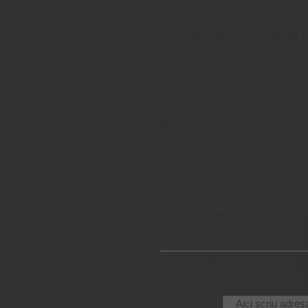
–
de bună voie şi nesiliţi de n
–
e lovitură de stat, monşer, pa
–
cine seamănă vânt, culege f
Dacă ţi-a plăcut această post
pentru a fi printre primii care
blog.
Categorii:
viaţa cetăţii
Ţi-a plăcut?
Şi
Vrei să fii informat rapid desp