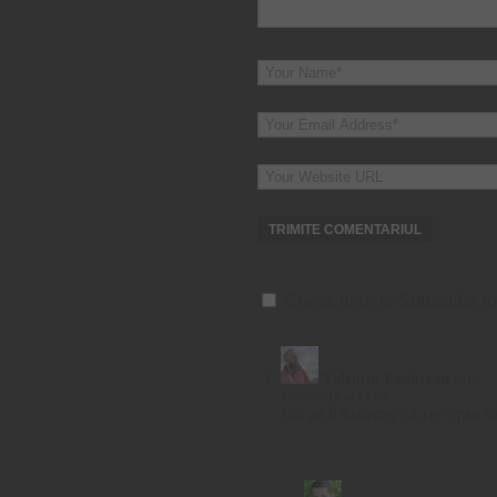
Check here to Subscribe to 
Valentin Padurean
says:
20/07/2012 at 15:46
Nu ar fi frumos sa ne spui si