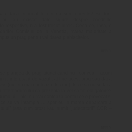
sau daca informatiile din ea sunt corecte? Si dunt
 nu au existat date sigure despre conditiile
ile respective, n-a fost trecut nimic. Ceea ce, insa, e
darilor Comisiei de la Venetia, marea majoritate a
mpus un prag pentru validarea plebiscitelor.
REPLY
 se plangea de prag atunci cand nu`i convea – acum
mic. interesant de vazut cat tine acest prag sau daca
puse (nici nu mai conteaza de cine) de ce sa nu se faca
ii referendumului ca prezenta la vot sa fie obligatorie?
ndumului – nici nu mai conteaza pentru ce e provocat si
 ce se va intampla … sper eu in marea debarcare a
atului” (asa cum prost l-au numit “judecatorii” CCR –
REPLY