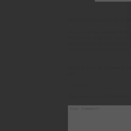
Ai un comentariu de făcu
Nu voi aproba apariţia comenta
argumente, emanaţie a vreunui 
de destinatar. Și, desigur, nic
şi corectitudine, ale unei comun
Dacă ai cont de Facebook, po
jos:
[fbcomments]
Dacă nu ai cont de Facebook,