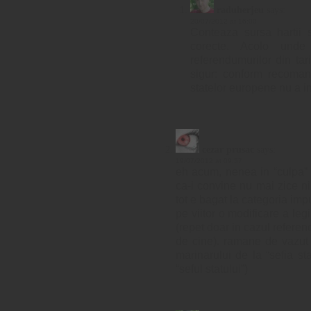
raduherjeu
says:
20/07/2012 at 16:00
Conteaza sursa hartii 
corecte. Acolo unde
referendumurilor din tar
sigur: conform recoman
statelor europene nu a i
cezar prusac
says:
19/07/2012 at 09:57
eh acum, nenea in “culpa”
ca-i convine nu mai zice ni
tot e bagat la categoria im
pe viitor o modificare a leg
(repet doar in cazul refere
de cine). ramane de vazut
marinarului de la “sefia st
“seful statului”)