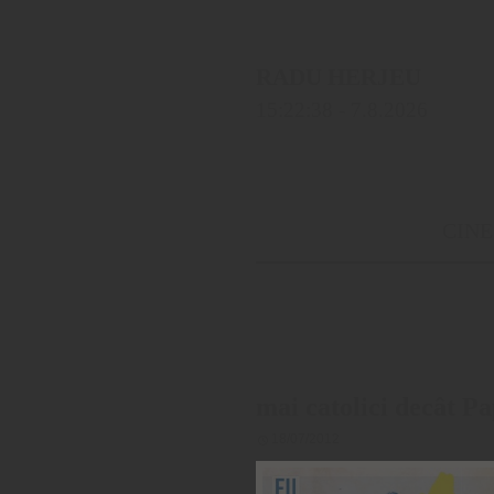
RADU HERJEU
15:22:39
- 7.8.2026
CINE
mai catolici decât P
18/07/2012