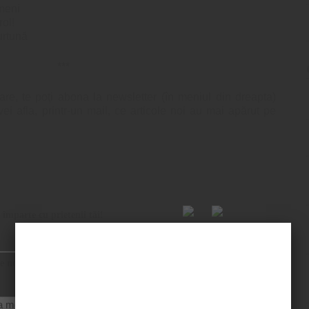
imeni
rol!
urtună
***
are, te poţi abona la newsletter (în meniul din dreapta)
 vei afla, printr-un mail, ce articole noi au mai apărut pe
 împarte cu prietenii tăi!
re noile postări de pe blog? Simplu! Abonează-te la newsletter!