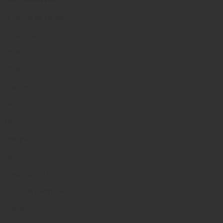
3 minute de pauză
anacronic
călătorii
CNA
cuvinte
diverse
filme
fotografii
gânduri
imaginaţie şi talent
jurnal de campanie
Oameni