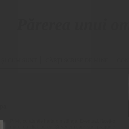
Părerea unui om
SKIP TO CONTENT
 ȘI CUM SUNT
CĂRŢI SCRISE DE MINE
CON
apa
Priviţi cu atenţie harta din stânga. Eventual, făceţi-o
mare, cu click pe ea. Şi vedem care sunt pragurile