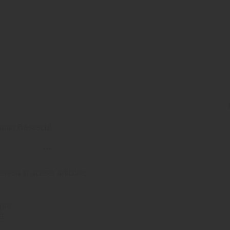
raian Băsescu!
***
teresa şi aceste articole:
agra
ă