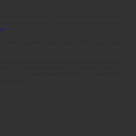
 de mult naţionalist. Şi consider Uniunea Europeană,
 cea mai miraculoasă şi benefică realizare a locuitorilor
ici
)
st pentru susţinătorii preacuratului. Cine a spus aceste
 dificili (prezenta la vot de 50%+1) pentru validarea unui
nform art. 90, voinţa poporului, mi se pare că este o
izarea importanţei titularului puterii şi a suveranităţii în
 politicienii”