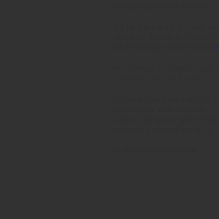
funcţioneze în acel moment.
Să ne înţelegem. Nu mai sunt
alături de Revoluţia Franceză,
de pe vechiul continent (vezi
a
PS. Apropo de subiect. Quiz-te
cuvinte în urmă cu 5 ani?
“Fixarea unor parametri atât de
referendum, care exprimă, co
acţiune îndreptată spre minimal
stat, care e poporul român, şi nu
Şi răspunsul corect este….