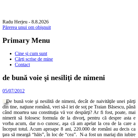
Radu Herjeu
- 8.8.2026
Părerea unui om obişnuit
Primary Menu
Skip
Cine și cum sunt
to
Cărţi scrise de mine
content
Contact
de bună voie şi nesiliţi de nimeni
05/07/2012
De bună voie şi nesilită de nimeni, decât de naivităţile unei părţi
din tine, naţiune română, vrei să-l iei de soţ pe Traian Băsescu, până
când moartea sau constituţia vă vor despărţi? Ar fi fost, poate, mai
nimerit să folosesc formula de la divorţ, pentru că despre asta e
vorba acum, dar n-o cunosc, aşa că am apelat la cea de la care a
început totul. Acum aproape 8 ani, 220.000 de români au decis ca
ţara să meargă “hăis”, în loc de “cea”. N-a fost un mariaj din iubire