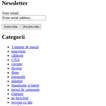
Newsletter
Your email:
Categorii
3 minute de pauză
anacronic
călătorii
CNA
cuvinte
diverse
filme
fotografii
gânduri
imaginaţie şi talent
jurnal de campanie
Oameni
pe bicicletă
poveşti cu tâlc