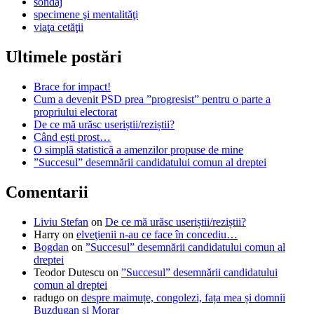
sondaj
specimene şi mentalităţi
viaţa cetăţii
Ultimele postări
Brace for impact!
Cum a devenit PSD prea ”progresist” pentru o parte a
propriului electorat
De ce mă urăsc useriștii/reziștii?
Când ești prost…
O simplă statistică a amenzilor propuse de mine
”Succesul” desemnării candidatului comun al dreptei
Comentarii
Liviu Stefan
on
De ce mă urăsc useriștii/reziștii?
Harry
on
elveţienii n-au ce face în concediu…
Bogdan
on
”Succesul” desemnării candidatului comun al
dreptei
Teodor Dutescu
on
”Succesul” desemnării candidatului
comun al dreptei
radugo
on
despre maimuțe, congolezi, fața mea și domnii
Buzdugan și Morar