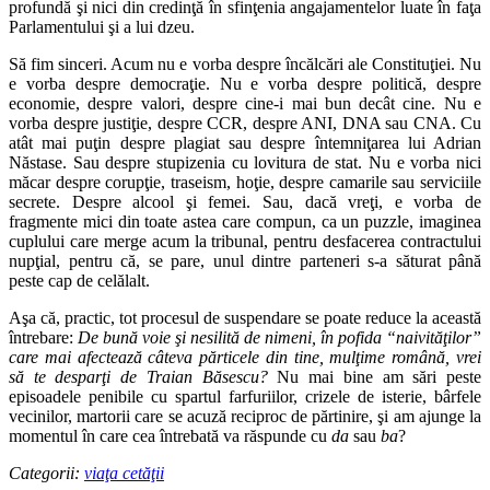
profundă şi nici din credinţă în sfinţenia angajamentelor luate în faţa
Parlamentului şi a lui dzeu.
Să fim sinceri. Acum nu e vorba despre încălcări ale Constituţiei. Nu
e vorba despre democraţie. Nu e vorba despre politică, despre
economie, despre valori, despre cine-i mai bun decât cine. Nu e
vorba despre justiţie, despre CCR, despre ANI, DNA sau CNA. Cu
atât mai puţin despre plagiat sau despre întemniţarea lui Adrian
Năstase. Sau despre stupizenia cu lovitura de stat. Nu e vorba nici
măcar despre corupţie, traseism, hoţie, despre camarile sau serviciile
secrete. Despre alcool şi femei. Sau, dacă vreţi, e vorba de
fragmente mici din toate astea care compun, ca un puzzle, imaginea
cuplului care merge acum la tribunal, pentru desfacerea contractului
nupţial, pentru că, se pare, unul dintre parteneri s-a săturat până
peste cap de celălalt.
Aşa că, practic, tot procesul de suspendare se poate reduce la această
întrebare:
De bună voie şi nesilită de nimeni, în pofida “naivităţilor”
care mai afectează câteva părticele din tine, mulţime română, vrei
să te desparţi de Traian Băsescu?
Nu mai bine am sări peste
episoadele penibile cu spartul farfuriilor, crizele de isterie, bârfele
vecinilor, martorii care se acuză reciproc de părtinire, şi am ajunge la
momentul în care cea întrebată va răspunde cu
da
sau
ba
?
Categorii:
viaţa cetăţii