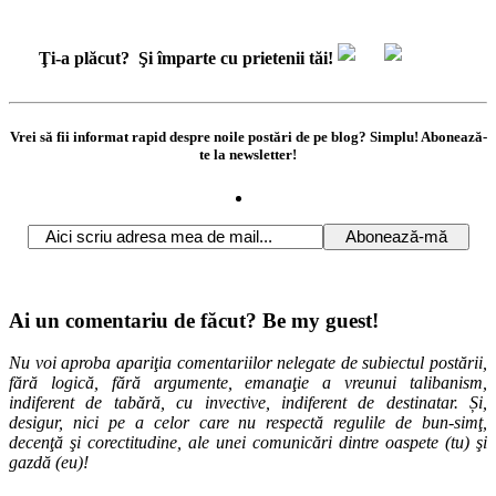
Ţi-a plăcut?
Şi împarte cu prietenii tăi!
Vrei să fii informat rapid despre noile postări de pe blog? Simplu! Abonează-
te la newsletter!
Ai un comentariu de făcut? Be my guest!
Nu voi aproba apariţia comentariilor nelegate de subiectul postării,
fără logică, fără argumente, emanaţie a vreunui talibanism,
indiferent de tabără, cu invective, indiferent de destinatar. Și,
desigur, nici pe a celor care nu respectă regulile de bun-simţ,
decenţă şi corectitudine, ale unei comunicări dintre oaspete (tu) şi
gazdă (eu)!