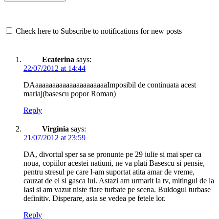
Check here to Subscribe to notifications for new posts
Ecaterina
says:
22/07/2012 at 14:44
DAaaaaaaaaaaaaaaaaaaaaaImposibil de continuata acest
mariaj(basescu popor Roman)
Reply
Virginia
says:
21/07/2012 at 23:59
DA, divortul sper sa se pronunte pe 29 iulie si mai sper ca
noua, copiilor acestei natiuni, ne va plati Basescu si pensie,
pentru stresul pe care l-am suportat atita amar de vreme,
cauzat de el si gasca lui. Astazi am urmarit la tv, mitingul de la
Iasi si am vazut niste fiare turbate pe scena. Buldogul turbase
definitiv. Disperare, asta se vedea pe fetele lor.
Reply