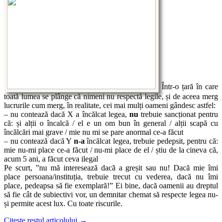
Într-o țară în care
toată lumea se plânge că nimeni nu respectă legile, și de aceea merg
lucrurile cum merg, în realitate, cei mai mulți oameni gândesc astfel:
– nu contează dacă X a încălcat legea,
nu
trebuie sancționat pentru
că: și alții o încalcă / el e un om bun în general / alții scapă cu
încălcări mai grave / mie nu mi se pare anormal ce-a făcut
– nu contează dacă Y
n-a
încălcat legea, trebuie pedepsit, pentru că:
mie nu-mi place ce-a făcut / nu-mi place de el / știu de la cineva că,
acum 5 ani, a făcut ceva ilegal
Pe scurt, ”nu mă interesează dacă a greșit sau nu! Dacă mie îmi
place persoana/instituția, trebuie trecut cu vederea, dacă nu îmi
place, pedeapsa să fie exemplară!” Ei bine, dacă oamenii au dreptul
să fie cât de subiectivi vor, un demnitar chemat să respecte legea nu-
și permite acest lux. Cu toate riscurile.
Citește restul articolului
→