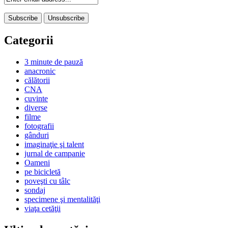
Categorii
3 minute de pauză
anacronic
călătorii
CNA
cuvinte
diverse
filme
fotografii
gânduri
imaginaţie şi talent
jurnal de campanie
Oameni
pe bicicletă
poveşti cu tâlc
sondaj
specimene şi mentalităţi
viaţa cetăţii