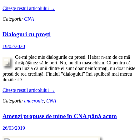
Citește restul articolului
→
Categorii:
CNA
Dialoguri cu proști
19/02/2020
Ce-mi plac mie dialogurile cu proști. Habar n-am de ce mă
încăpățânez să le port. Nu, nu din masochism. Ci pentru că
am iluzia că unii dintre ei sunt doar neinformați, nu doar niște
proști de rea credință. Finalul ”dialogului” îmi spulberă mai mereu
iluziile :D
Citește restul articolului
→
Categorii:
anacronic
,
CNA
Amenzi propuse de mine în CNA până acum
26/03/2019