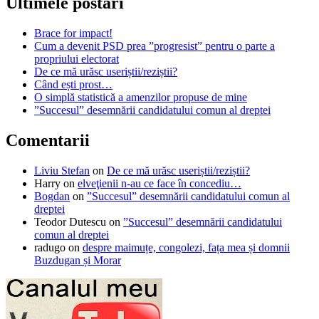
Ultimele postări
Brace for impact!
Cum a devenit PSD prea ”progresist” pentru o parte a
propriului electorat
De ce mă urăsc useriștii/reziștii?
Când ești prost…
O simplă statistică a amenzilor propuse de mine
”Succesul” desemnării candidatului comun al dreptei
Comentarii
Liviu Stefan
on
De ce mă urăsc useriștii/reziștii?
Harry
on
elveţienii n-au ce face în concediu…
Bogdan
on
”Succesul” desemnării candidatului comun al
dreptei
Teodor Dutescu
on
”Succesul” desemnării candidatului
comun al dreptei
radugo
on
despre maimuțe, congolezi, fața mea și domnii
Buzdugan și Morar