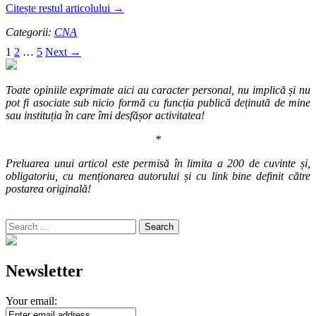
Citește restul articolului
→
Categorii:
CNA
Posts
1
2
…
5
Next →
navigation
Toate opiniile exprimate aici au caracter personal, nu implică și nu
pot fi asociate sub nicio formă cu funcția publică deținută de mine
sau instituția în care îmi desfășor activitatea!
*
Preluarea unui articol este permisă în limita a 200 de cuvinte și,
obligatoriu, cu menționarea autorului și cu link bine definit către
postarea originală!
Search
for:
Newsletter
Your email: