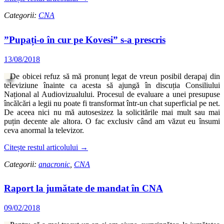
Categorii:
CNA
”Pupați-o în cur pe Kovesi” s-a prescris
13/08/2018
De obicei refuz să mă pronunț legat de vreun posibil derapaj din
televiziune înainte ca acesta să ajungă în discuția Consiliului
Național al Audiovizualului. Procesul de evaluare a unei presupuse
încălcări a legii nu poate fi transformat într-un chat superficial pe net.
De aceea nici nu mă autosesizez la solicitările mai mult sau mai
puțin decente ale altora. O fac exclusiv când am văzut eu însumi
ceva anormal la televizor.
Citește restul articolului
→
Categorii:
anacronic
,
CNA
Raport la jumătate de mandat în CNA
09/02/2018