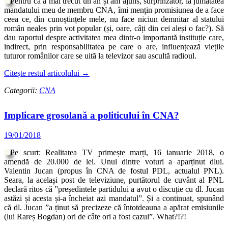
Pentru că a mai trecut un an și am ajuns, surprinzător, la jumătatea
mandatului meu de membru CNA, îmi mențin promisiunea de a face
ceea ce, din cunoștințele mele, nu face niciun demnitar al statului
român neales prin vot popular (și, oare, câți din cei aleși o fac?). Să
dau raportul despre activitatea mea dintr-o importantă instituție care,
indirect, prin responsabilitatea pe care o are, influențează viețile
tuturor românilor care se uită la televizor sau ascultă radioul.
Citește restul articolului
→
Categorii:
CNA
Implicare grosolană a politicului în CNA?
19/01/2018
Pe scurt: Realitatea TV primește marți, 16 ianuarie 2018, o
amendă de 20.000 de lei. Unul dintre voturi a aparținut dlui.
Valentin Jucan (propus în CNA de fostul PDL, actualul PNL).
Seara, la același post de televiziune, purtătorul de cuvânt al PNL
declară ritos că ”președintele partidului a avut o discuție cu dl. Jucan
astăzi și acesta și-a încheiat azi mandatul”. Și a continuat, spunând
că dl. Jucan ”a ținut să precizeze că întotdeauna a apărat emisiunile
(lui Rareș Bogdan) ori de câte ori a fost cazul”. What?!?!