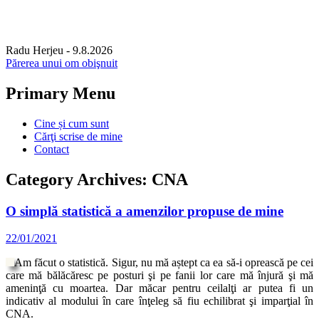
Radu Herjeu
- 9.8.2026
Părerea unui om obişnuit
Primary Menu
Skip
Cine și cum sunt
to
Cărţi scrise de mine
content
Contact
Category Archives: CNA
O simplă statistică a amenzilor propuse de mine
22/01/2021
Am făcut o statistică. Sigur, nu mă aștept ca ea să-i oprească pe cei
care mă bălăcăresc pe posturi şi pe fanii lor care mă înjură şi mă
ameninţă cu moartea. Dar măcar pentru ceilalţi ar putea fi un
indicativ al modului în care înţeleg să fiu echilibrat şi imparţial în
CNA.