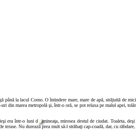
ugă până la lacul Como. O întindere mare, mare de apă, străjuită de mici
uri din marea metropolă şi, într-o oră, se pot relaxa pe malul apei, tolăn
şi era într-o luni d
imineaţa, mirosea destul de ciudat. Toaleta, deşi
de terase. Nu durează prea mult să-l străbaţi cap-coadă, dar, cu răbdare, d