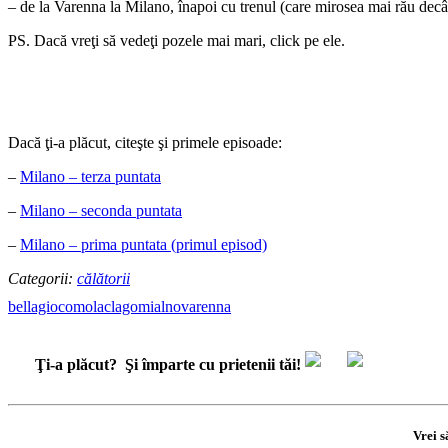
– de la Varenna la Milano, înapoi cu trenul (care mirosea mai rău decât
PS. Dacă vreţi să vedeţi pozele mai mari, click pe ele.
Dacă ţi-a plăcut, citeşte şi primele episoade:
–
Milano – terza puntata
–
Milano – seconda puntata
–
Milano – prima puntata (primul episod)
Categorii:
călătorii
bellagio
como
lac
lago
mialno
varenna
Ţi-a plăcut?
Şi împarte cu prietenii tăi!
Vrei s