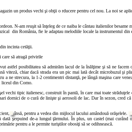
agazin un produs vechi şi obţii o rducere pentru cel nou. La noi se aplică
cordeon. N-am reuşit să înţeleg de ce naiba le cântau italienilor besame
ical din România, fie le adaptau melodiile locale la instrumentul din do
in incinta cetăţii.
i care să atragă privirile
t astfel posibilitatea să admirăm lacul de la înălţime şi să ne facem o
nă viteză, chiar dacă strada era un pic mai lată decât microbuzul şi pl
u a ne strecura, la 1-2 centimentri distanţă, pe lângă maşina care venea 
la liceul din Como.
şel vechi tipic italienesc, construit în pantă, în care mai toate străduţ
nari dornici de o cură de linişte şi aerosoli de lac. Dar în sezon, cred c
cient,
însă, pentru a vedea din mijlocul lacului amândouă orăşelele.
ă dată şerpuind de-a lungul ţărmul
ui. În plus, un castel (mai curând 
primărie pentru a le permite turiştilor obosiţi să se odihnească.