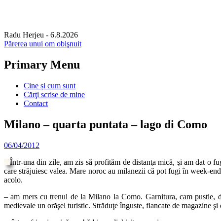
Radu Herjeu
- 6.8.2026
Părerea unui om obişnuit
Primary Menu
Skip
Cine și cum sunt
to
Cărţi scrise de mine
content
Contact
Milano – quarta puntata – lago di Como
06/04/2012
Într-una din zile, am zis să profităm de distanţa mică, şi am dat o f
care străjuiesc valea. Mare noroc au milanezii că pot fugi în week-end-
acolo.
– am mers cu trenul de la Milano la Como. Garnitura, cam pustie, de
medievale un orăşel turistic. Străduţe înguste, flancate de magazine şi 