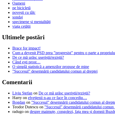
Oameni
pe bicicletă
poveşti cu tâlc
sondaj
specimene şi mentalităţi
viaţa cetăţii
Ultimele postări
Brace for impact!
Cum a devenit PSD prea ”progresist” pentru o parte a propriului
De ce mă urăsc useriștii/reziștii?
Când ești prost…
O simplă statistică a amenzilor propuse de mine
”Succesul” desemnării candidatului comun al dreptei
Comentarii
Liviu Stefan
on
De ce mă urăsc useriștii/reziștii?
Harry
on
elveţienii n-au ce face în concediu…
Bogdan
on
”Succesul” desemnării candidatului comun al drepte
Teodor Dutescu
on
”Succesul” desemnării candidatului comun a
radugo
on
despre maimuțe, congolezi, fața mea și domnii Buzd