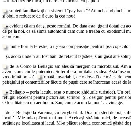
– într-o frizerie mică, un bărbier e dichisit cu papion
– sunteţi familiarizaţi cu sistemul “pay back”? Atunci când duci la m
şi obţii o reducere de 6 euro la cea nouă.
– evident că am dat şi peste români.
De data asta, ţigani dotaţi cu a
de pe la noi, ca să simtă autohtonii cam cum e treaba cu exotismul muz
acordeon.
– multe flori la ferestre, o uşoară compensaţie pentru lipsa copacilor d
– şi, acolo unde n-au fost bani de refăcut faţadele, s-au găsit alte soluţi
– de la Como la Bellagio am ales să mergem cu
microbuzul. Am avu
avem stomacurile puternice. Şoferul era un italian sadea. Asta înseam
vreo frână bruscă.
Urmată, invariabil, de o dovadă de măiestrie pentr
peisajului şi comentariilor făcute de puştii care se întorceau acasă de 
– Bellagio – perla lacului (aşa o numesc ghidurile turistice). Un oră
refugiu excelent pentru pictori sau scriitori. Şi, desigur, pentru pensio
O localitate cu un aer boem. Sau, cum e acum la modă… vintage.
– de la Bellagio la Varenna, cu ferryboat-ul. Doar un sfert de oră,
sufi
locuită. Mie mi-a plăcut mai mult. Aceleaşi străduţe mici, de aceast
străjuieşte localitatea şi lacul. Mi-a plăcut soluţia economică găsită
de 