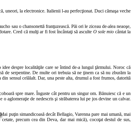
, uneori, la electronice. Italienii l-au perfecţionat. Duci cămaşa veche
 mucho sau o chansonettă franţuzească. Păi ori le ziceau de-alea neaoşe,
tare. Cred că mulţi ar fi fost încântaţi să asculte
O sole mio
cântat la
 idee despre localităţile care se întind de-a lungul ţărmului. Noroc că
ină de serpentine.
De multe ori trebuia să ne ţinem ca să nu zburăm la
din sensul celălalt. Dar, una peste alta, drumul a fost frumos, datorită
ele coboară spre mare. Înguste cât pentru un singur om. Bănuiesc că e un
ă e o aglomeraţie de nedescris şi străbaterea lui pe jos devine un calvar.
Mai puţin simandicoasă decât Bellagio, Varenna pare mai umană, mai
o cetate, precum cea din Deva, dar mai mică), cocoţat destul de sus,