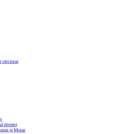
 electorat
i
l dreptei
ugan și Morar