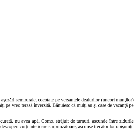
 aşezări semirurale, cocoţate pe versantele dealurilor (uneori munţilor)
iţi pe vreo terasă înverzită. Bănuiesc că mulţi au şi case de vacanţă pe
 curată, nu avea apă. Como, străjuit de turnuri, ascunde între zidurile
escoperi curţi interioare surprinzătoare, ascunse trecătorilor obişnuiţi.