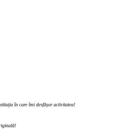
ituția în care îmi desfășor activitatea!
riginală!