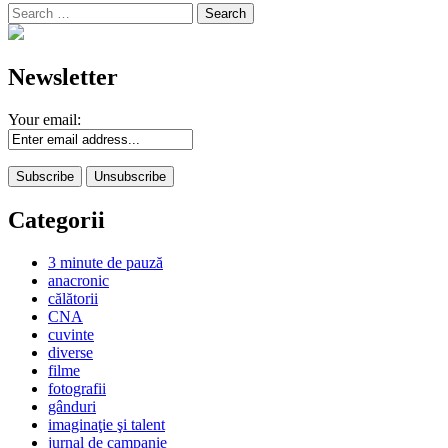
Search
for:
Newsletter
Your email:
Categorii
3 minute de pauză
anacronic
călătorii
CNA
cuvinte
diverse
filme
fotografii
gânduri
imaginaţie şi talent
jurnal de campanie