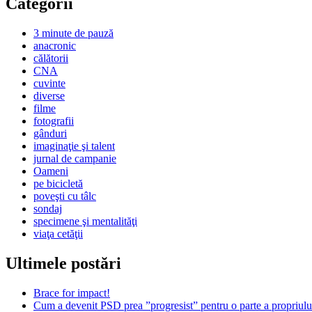
Categorii
3 minute de pauză
anacronic
călătorii
CNA
cuvinte
diverse
filme
fotografii
gânduri
imaginaţie şi talent
jurnal de campanie
Oameni
pe bicicletă
poveşti cu tâlc
sondaj
specimene şi mentalităţi
viaţa cetăţii
Ultimele postări
Brace for impact!
Cum a devenit PSD prea ”progresist” pentru o parte a propriului