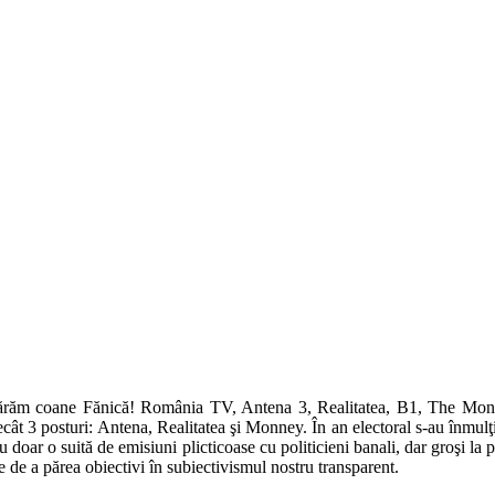
ărăm coane Fănică! România TV, Antena 3, Realitatea, B1, The Monne
ecât 3 posturi: Antena, Realitatea şi Monney. În an electoral s-au înmulţ
 doar o suită de emisiuni plicticoase cu politicieni banali, dar groşi la 
e de a părea obiectivi în subiectivismul nostru transparent.