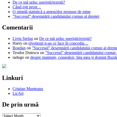
De ce mă urăsc useriștii/reziștii?
Când ești prost…
O simplă statistică a amenzilor propuse de mine
”Succesul” desemnării candidatului comun al dreptei
Comentarii
Liviu Stefan
on
De ce mă urăsc useriștii/reziștii?
Harry
on
elveţienii n-au ce face în concediu…
Bogdan
on
”Succesul” desemnării candidatului comun al drepte
Teodor Dutescu
on
”Succesul” desemnării candidatului comun a
radugo
on
despre maimuțe, congolezi, fața mea și domnii Buzd
Linkuri
Cristian Munteanu
LicArt
De prin urmă
De