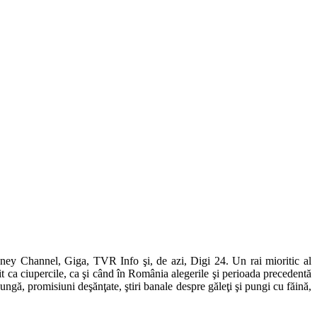
y Channel, Giga, TVR Info şi, de azi, Digi 24. Un rai mioritic al
it ca ciupercile, ca şi când în România alegerile şi perioada precedentă
pungă, promisiuni deşănţate, ştiri banale despre găleţi şi pungi cu făină,