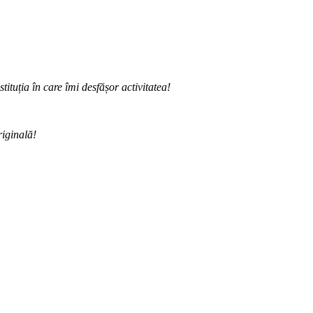
ituția în care îmi desfășor activitatea!
riginală!