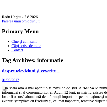
Radu Herjeu
- 7.8.2026
Părerea unui om obişnuit
Primary Menu
Skip
Cine și cum sunt
to
Cărţi scrise de mine
content
Contact
Tag Archives: informatie
despre televiziuni şi veveriţe…
01/03/2012
În seara asta a mai apărut o televiziune de ştiri. A
8-a! Să le num
informaţiei şi al consumatorilor ei. Acum 12 luni, în nişă nu existau d
lor ar fi o sursă abundentă de informaţii importante pentru naţiune şi nu
zvonuri ştampilate cu Exclusiv şi, cel mai important, tentative disperat