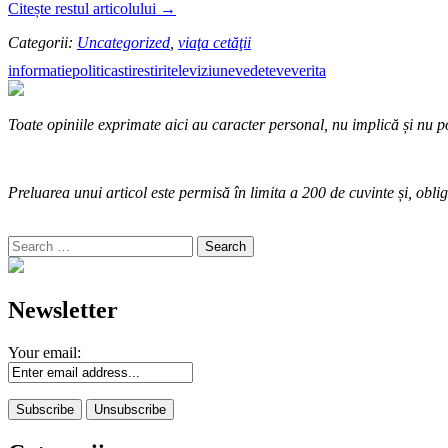
Citește restul articolului
→
Categorii:
Uncategorized
,
viaţa cetăţii
informatie
politica
stire
stiri
televiziune
vedete
veverita
Toate opiniile exprimate aici au caracter personal, nu implică și nu po
Preluarea unui articol este permisă în limita a 200 de cuvinte și, oblig
Search
for:
Newsletter
Your email: