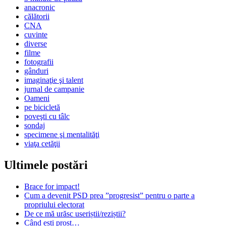
anacronic
călătorii
CNA
cuvinte
diverse
filme
fotografii
gânduri
imaginaţie şi talent
jurnal de campanie
Oameni
pe bicicletă
poveşti cu tâlc
sondaj
specimene şi mentalităţi
viaţa cetăţii
Ultimele postări
Brace for impact!
Cum a devenit PSD prea ”progresist” pentru o parte a
propriului electorat
De ce mă urăsc useriștii/reziștii?
Când ești prost…