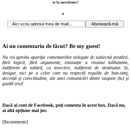
te la newsletter!
Ai un comentariu de făcut? Be my guest!
Nu voi aproba apariţia comentariilor nelegate de subiectul postării,
fără logică, fără argumente, emanaţie a vreunui talibanism,
indiferent de tabără, cu invective, indiferent de destinatar. Și,
desigur, nici pe a celor care nu respectă regulile de bun-simţ,
decenţă şi corectitudine, ale unei comunicări dintre oaspete (tu) şi
gazdă (eu)!
Dacă ai cont de Facebook, poți comenta în acest box. Dacă nu,
ai altă opțiune mai jos:
[fbcomments]