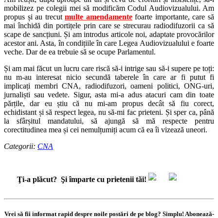
mobilizez pe colegii mei să modificăm Codul Audiovizualului. Am
propus și au trecut
multe amendamente
foarte importante, care să
mai închidă din portițele prin care se strecurau radiodifuzorii ca să
scape de sancțiuni. Și am introdus articole noi, adaptate provocărilor
acestor ani. Asta, în condițiile în care Legea Audiovizualului e foarte
veche. Dar de ea trebuie să se ocupe Parlamentul.
Și am mai făcut un lucru care riscă să-i intrige sau să-i supere pe toți:
nu m-au interesat nicio secundă taberele în care ar fi putut fi
implicați membri CNA, radiodifuzori, oameni politici, ONG-uri,
jurnaliști sau vedete. Sigur, asta mi-a adus atacuri cam din toate
părțile, dar eu știu că nu mi-am propus decât să fiu corect,
echidistant și să respect legea, nu să-mi fac prieteni. Și sper ca, până
la sfârșitul mandatului, să ajungă să mă respecte pentru
corectitudinea mea și cei nemulțumiți acum că ea îi vizează uneori.
Categorii:
CNA
Ţi-a plăcut?
Şi împarte cu prietenii tăi!
Vrei să fii informat rapid despre noile postări de pe blog? Simplu! Abonează-