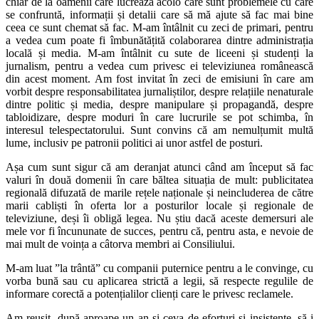
chiar de la oamenii care lucrează acolo care sunt problemele cu care
se confruntă, informații și detalii care să mă ajute să fac mai bine
ceea ce sunt chemat să fac. M-am întâlnit cu zeci de primari, pentru
a vedea cum poate fi îmbunătățită colaborarea dintre administrația
locală și media. M-am întâlnit cu sute de liceeni și studenți la
jurnalism, pentru a vedea cum privesc ei televiziunea românească
din acest moment. Am fost invitat în zeci de emisiuni în care am
vorbit despre responsabilitatea jurnaliștilor, despre relațiile nenaturale
dintre politic și media, despre manipulare și propagandă, despre
tabloidizare, despre moduri în care lucrurile se pot schimba, în
interesul telespectatorului. Sunt convins că am nemulțumit multă
lume, inclusiv pe patronii politici ai unor astfel de posturi.
Așa cum sunt sigur că am deranjat atunci când am început să fac
valuri în două domenii în care băltea situația de mult: publicitatea
regională difuzată de marile rețele naționale și neincluderea de către
marii cabliști în oferta lor a posturilor locale și regionale de
televiziune, deși îi obligă legea. Nu știu dacă aceste demersuri ale
mele vor fi încununate de succes, pentru că, pentru asta, e nevoie de
mai mult de voința a câtorva membri ai Consiliului.
M-am luat ”la trântă” cu companii puternice pentru a le convinge, cu
vorba bună sau cu aplicarea strictă a legii, să respecte regulile de
informare corectă a potențialilor clienți care le privesc reclamele.
Am reușit, după aproape un an și ceva de eforturi și insistențe, să-i