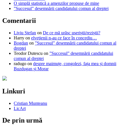
O simplă statistică a amenzilor propuse de mine
”Succesul” desemnării candidatului comun al dreptei
Comentarii
Liviu Stefan
on
De ce mă urăsc useriștii/reziștii?
Harry
on
elveţienii n-au ce face în concediu…
Bogdan
on
”Succesul” desemnării candidatului comun al
dreptei
Teodor Dutescu
on
”Succesul” desemnării candidatului
comun al dreptei
radugo
on
despre maimuțe, congolezi, fața mea și domnii
Buzdugan și Morar
Linkuri
Cristian Munteanu
LicArt
De prin urmă