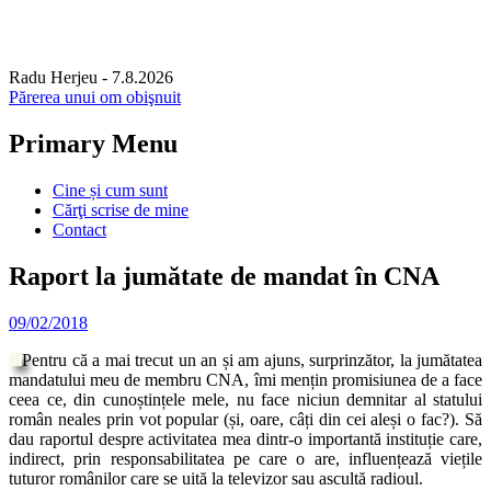
Radu Herjeu
- 7.8.2026
Părerea unui om obişnuit
Primary Menu
Skip
Cine și cum sunt
to
Cărţi scrise de mine
content
Contact
Raport la jumătate de mandat în CNA
09/02/2018
Pentru că a mai trecut un an și am ajuns, surprinzător, la jumătatea
mandatului meu de membru CNA, îmi mențin promisiunea de a face
ceea ce, din cunoștințele mele, nu face niciun demnitar al statului
român neales prin vot popular (și, oare, câți din cei aleși o fac?). Să
dau raportul despre activitatea mea dintr-o importantă instituție care,
indirect, prin responsabilitatea pe care o are, influențează viețile
tuturor românilor care se uită la televizor sau ascultă radioul.