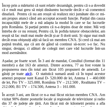
Încep prin a mărturisi că sunt relativ dezamăgit, pentru că s-a dovedit
că e mult mai greu să miști dinăuntru lucrurile decât e să comentezi
dinafară. Pentru că nu am reușit să realizez nici jumătate din ce mi-
am propus atunci când am acceptat această funcție. Parțial din cauza
incapacității mele de a mă adapta la modul în care se fac lucrurile
prin România. Și parțial pentru că n-a depins doar de mine. Mă veți
întreba de ce nu renunț. Pentru că, în pofida tuturor obstacolelor, am
reușit să fac mult mai multe decât și-ar fi dorit unii. Și sigur mai mult
decât erau obișnuiți alții să facă un membru CNA. Și cred că mai am
puțină treabă, așa că am de gând să continui să-ncerc s-o fac. Nu
singur, desigur, ci alături de colegii mei care văd lucrurile într-un
mod asemănător.
Așadar, pe foarte scurt. În 3 ani de mandat, Consiliul (format din 11
membri) a dat 163 de amenzi. Dintre acestea, 77 au fost votate la
propunerea mea (în total am făcut 105 propuneri de amendă. Le
găsiți pe toate
aici
). O statistică sumară arată că în topul acestor
amenzi propuse sunt Kanal D- 520.000 de lei, Antena 1 – 460.000
de lei, Pro TV – 325.000, România TV – 212.500 , Realitatea TV –
212.000, B1 TV – 174.500, Antena 3 – 161.000.
În acești 3 ani, am făcut ce n-a mai făcut niciun membru CNA. Am
vizitat 90% dintre posturile locale și regionale de televiziune și radio
din 37 de județe ale țării. Am făcut mii de kilometri pentru a afla