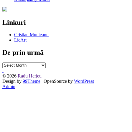
Linkuri
Cristian Munteanu
LicArt
De prin urmă
De
prin
urmă
© 2026
Radu Herjeu
Design by
99Theme
| OpenSource by
WordPress
Admin