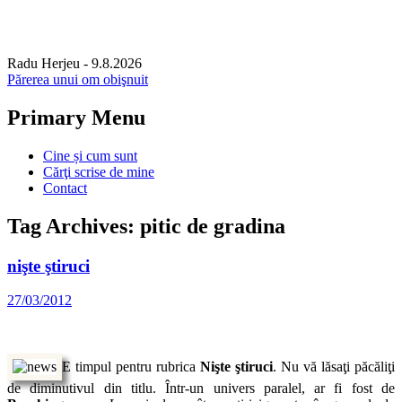
Radu Herjeu
- 9.8.2026
Părerea unui om obişnuit
Primary Menu
Skip
Cine și cum sunt
to
Cărţi scrise de mine
content
Contact
Tag Archives: pitic de gradina
nişte ştiruci
27/03/2012
E timpul pentru rubrica
Nişte ştiruci
. Nu vă lăsaţi păcăliţi
de diminutivul din titlu. Într-un univers paralel, ar fi fost de