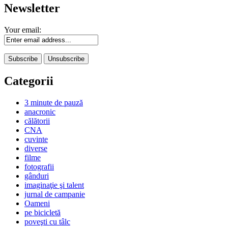
Newsletter
Your email:
Categorii
3 minute de pauză
anacronic
călătorii
CNA
cuvinte
diverse
filme
fotografii
gânduri
imaginaţie şi talent
jurnal de campanie
Oameni
pe bicicletă
poveşti cu tâlc