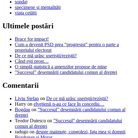
sondaj
specimene şi mentalităţi
viaţa cetăţii
Ultimele postări
Brace for impact!
Cum a devenit PSD prea ”progresist” pentru o parte a
propriului electorat
De ce mă urăsc useriștii/reziștii?
Când ești prost…
O simplă statistică a amenzilor propuse de mine
”Succesul” desemnării candidatului comun al dreptei
Comentarii
Liviu Stefan
on
De ce mă urăsc useriștii/reziștii?
Harry
on
elveţienii n-au ce face în concediu…
Bogdan
on
”Succesul” desemnării candidatului comun al
dreptei
Teodor Dutescu
on
”Succesul” desemnării candidatului
comun al dreptei
radugo
on
despre maimuțe, congolezi, fața mea și domnii
Buzdugan și Morar