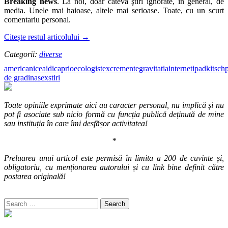
Breaking news
. La noi, doar câteva ştiri ignorate, în general, de
media. Unele mai haioase, altele mai serioase. Toate, cu un scurt
comentariu personal.
Citește restul articolului
→
Categorii:
diverse
americani
ceai
dicaprio
ecologist
excremente
gravitatia
internet
ipad
kitsch
de gradina
sex
stiri
Toate opiniile exprimate aici au caracter personal, nu implică și nu
pot fi asociate sub nicio formă cu funcția publică deținută de mine
sau instituția în care îmi desfășor activitatea!
*
Preluarea unui articol este permisă în limita a 200 de cuvinte și,
obligatoriu, cu menționarea autorului și cu link bine definit către
postarea originală!
Search
for: