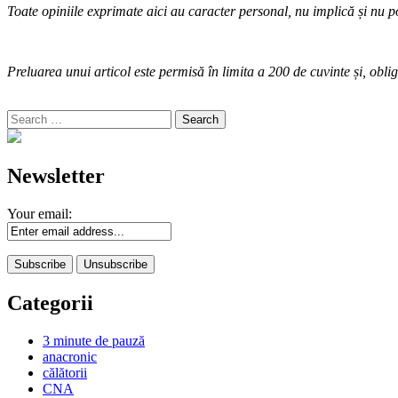
Toate opiniile exprimate aici au caracter personal, nu implică și nu po
Preluarea unui articol este permisă în limita a 200 de cuvinte și, oblig
Search
for:
Newsletter
Your email:
Categorii
3 minute de pauză
anacronic
călătorii
CNA