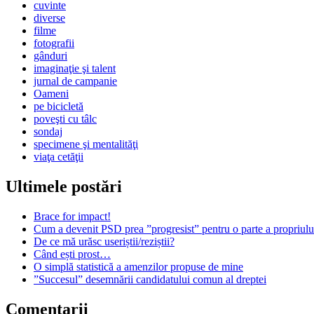
cuvinte
diverse
filme
fotografii
gânduri
imaginaţie şi talent
jurnal de campanie
Oameni
pe bicicletă
poveşti cu tâlc
sondaj
specimene şi mentalităţi
viaţa cetăţii
Ultimele postări
Brace for impact!
Cum a devenit PSD prea ”progresist” pentru o parte a propriului
De ce mă urăsc useriștii/reziștii?
Când ești prost…
O simplă statistică a amenzilor propuse de mine
”Succesul” desemnării candidatului comun al dreptei
Comentarii