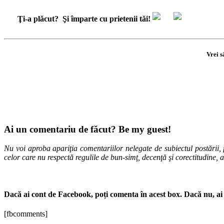
Ţi-a plăcut?
Şi împarte cu prietenii tăi!
Vrei s
Ai un comentariu de făcut? Be my guest!
Nu voi aproba apariţia comentariilor nelegate de subiectul postării, f
celor care nu respectă regulile de bun-simţ, decenţă şi corectitudine, 
Dacă ai cont de Facebook, poți comenta în acest box. Dacă nu, ai 
[fbcomments]