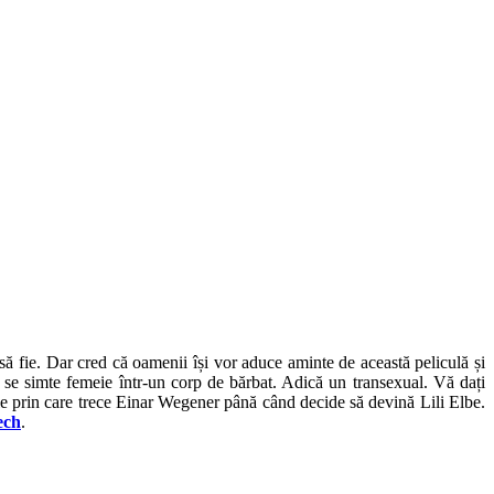
să fie. Dar cred că oamenii își vor aduce aminte de această peliculă și
 că se simte femeie într-un corp de bărbat. Adică un transexual. Vă dați
rile prin care trece Einar Wegener până când decide să devină Lili Elbe.
ech
.