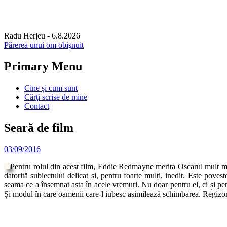
Radu Herjeu
- 6.8.2026
Părerea unui om obişnuit
Primary Menu
Skip
Cine și cum sunt
to
Cărţi scrise de mine
content
Contact
Seară de film
03/09/2016
Pentru rolul din acest film, Eddie Redmayne merita Oscarul mult m
datorită subiectului delicat și, pentru foarte mulți, inedit. Este pove
seama ce a însemnat asta în acele vremuri. Nu doar pentru el, ci și pen
Și modul în care oamenii care-l iubesc asimilează schimbarea. Regizo