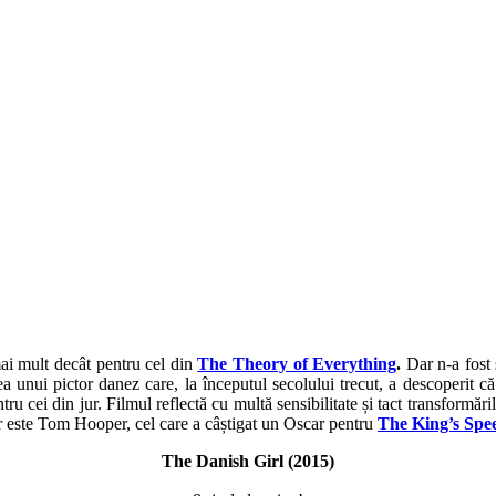
ai mult decât pentru cel din
The Theory of Everything
.
Dar n-a fost 
stea unui pictor danez care, la începutul secolului trecut, a descoperit
tru cei din jur. Filmul reflectă cu multă sensibilitate și tact transformă
r este Tom Hooper, cel care a câștigat un Oscar pentru
The King’s Spe
The Danish Girl (2015)