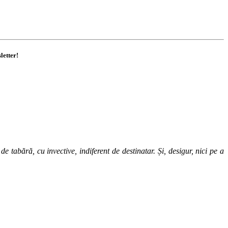
letter!
 tabără, cu invective, indiferent de destinatar. Și, desigur, nici pe a