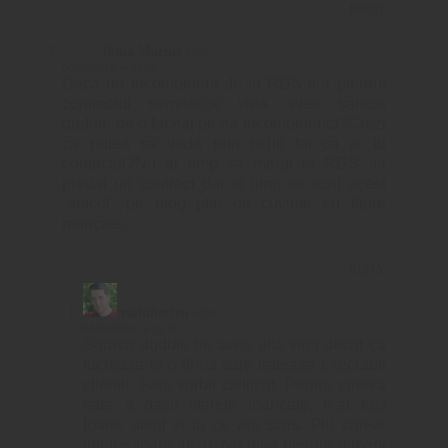
REPLY
Toma Marius
says:
06/02/2013 at 21:00
Daca un incompetent de la RDS ti-a pierdut
contractul semnat,ce vina avea saraca
duduie de o faceai pe ea incompetenta?Crezi
ca putea sa vada prin ochii tai ca ai tu
contactul?Nu ai timp sa mergi la RDS sa
predai un contract dar ai timp sa scrii acest
“articol” pe blog plin de cuvinte cu litere
mancate…
REPLY
raduherjeu
says:
06/02/2013 at 21:11
Saraca duduie nu avea alta vina decat ca
lucreaza la o firma care trateaza execrabil
clientii. I-am vorbit civilizat. Pentru cineva
care a gasit literele mancate, n-ai fost
foarte atent si la ce am scris. Plu can-ai
inteles mare lucru. Nu mi-a pierdut nimeni