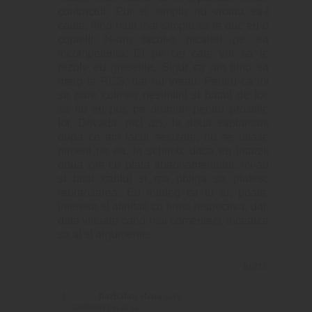
contractul. Pur si simplu nu vroiau sa-l
caute, fiind mult mai simplu sa le duc eu o
copie!!! N-am facut-o nicaieri pe ea
incompetenta. Ci pe cei care vor sa le
rezolv eu greselile. Sigur ca am timp sa
merg la RCS, dar nu vreau. Pentru ca mi
se pare culmea nesimtirii si bataii de joc
sa fiu eu pus pe drumuri pentru prostiile
lor. Dovada, nici azi, la doua saptamani
dupa ce am facut sesizare, nu se uitase
nimeni pe ea. In schimb, daca eu intarzii
doua zile cu plata abaonamentului, mi-au
si taiat cablul si ma obliga sa platesc
rebransarea. Eu inteleg ca tu ai, poate,
interese si afinitati cu firma respectiva, dar,
data viitoare cand mai comentezi, incearca
sa ai si argumente.
REPLY
barbalan elena
says:
23/09/2013 at 22:11