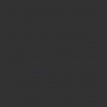
Ca de obicei, orice contact cu angajaţii rcs-rds mă
aduce în pragul apoplexiei. Sun un om paşnic de
felul meu, dar interacţiunea cu reprezentanţii
acestei firme scoate ce e mai rău în mine, mă face
să mă gândesc la personajul lui Michael Douglas,
din Falling Down. De fiecare dată mi se pare că
intru într-un univers paralel, tapetat cu
incompetenţă, indolenţă şi indiferenţă. De fiecare
dată mă lasă perplex modul în care îşi tratează
clienţii, de fiecare dată mă stupefiază că o astfel de
companie nu numai că supravieţuieşte, dar mai şi
prosperă. Probabil că numai în România e posibil
acest lucru.
V-am povestit
aici
prin ce-am trecut ca să obţin un
stick de internet “gratuit”, după upgradarea
conexiunii de net. Cu aceeaşi ocazie am renunţat şi
la canalele HBO, pentru că pe cele foarte puţine
filme bune pe care le dau le-am văzut de acum vreo
doi ani. Urma ca, din 1 octombrie, să plătesc
acelaşi abonament ca şi până atunci, valoarea
pachetului la care renunţam compensându-se cu