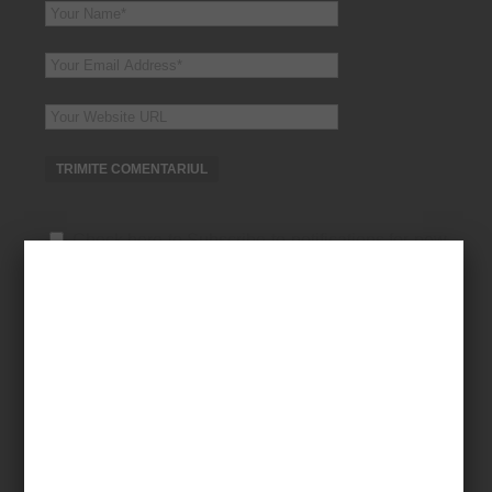
Check here to Subscribe to notifications for new
posts
Comment
← Older Comments
Newer Comments →
navigation
cristi
says:
20/01/2014 at 19:26
rds rcs=nesimtire. mam lasat de ei dupa 3
zile.am dorit servicii de la ei cablu net
+stik.sau scarpinat in cur si dupa vreo 3 zile
au venit numai cu cablu raminind netu .nu