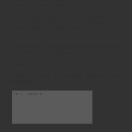
emanaţie a vreunui talibanism, indiferent de tabără,
cu invective, indiferent de destinatar. Și, desigur,
nici pe a celor care nu respectă regulile de bun-
simţ, decenţă şi corectitudine, ale unei comunicări
dintre oaspete (tu) şi gazdă (eu)!
Dacă ai cont de Facebook, poți comenta în acest
box. Dacă nu, ai altă opțiune mai jos:
[fbcomments]
Dacă nu ai cont de Facebook, folosește acest
formular: