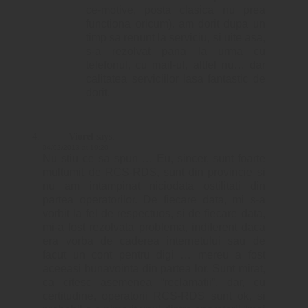
ce-motive, posta clasica nu prea
functiona oricum). am dorit dupa un
timp sa renunt la serviciu, si uite asa,
s-a rezolvat pana la urma cu
telefonul, cu mail-ul, altfel nu… dar
calitatea serviciilor lasa fantastic de
dorit.
Viorel
says:
04/02/2013 at 19:20
Nu stiu ce sa spun … Eu, sincer, sunt foarte
multumit de RCS-RDS, sunt din provincie si
nu am intampinat niciodata ostilitati din
partea operatorilor. De fiecare data, mi s-a
vorbit la fel de respectuos, si de fiecare data,
mi-a fost rezolvata problema, indiferent daca
era vorba de caderea internetului sau de
facut un cont pentru digi … mereu a fost
aceeasi bunavointa din partea lor. Sunt mirat,
ca citesc asemenea “reclamatii”, dar, cu
certitudine, operatorii RCS-RDS sunt ok, si