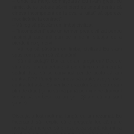
– Unde să merg, domnişoară? Eu n-am greşit cu
nimic, de ce trebuie să-mi pierd eu timpul pentru că
cineva incompetent de la dvs. a “uitat” să opereze
modificările la contract?
– Vă rog să păstrăm un limbaj civilizat!
– “Incompetent” este un termen prea civilizat pentru
nesimţiţii care mă pun pe mine în situaţia de a
pierde timp şi nervi.
– Vă rog să păstrăm un limbaj civilizat! Eu v-am
spus cum putem să vă ajutăm!
– Să mă ajutaţi? Dar cu ce-am greşit eu? Deci, e
vina dvs., dar eu trebuie să pierd timp ca să merg la
sediul dvs., să se convingă cei de acolo că am
contract??? Puneţi pe cineva să caute, aveţi şi dvs.
contractul ăsta. Să verifice dracului (aici deja eram
plin de draci) şi nu să mă pună pe mine pe drumuri!
Vreau să vorbesc cu un şef. (Ştiam că nu sunt
şanse)
Discuţia a fost mult mai lungă, eu am rezumat. Eu
încercând să-i explic că e greşeala lor, că nu e
normal să merg eu să o rezolv, ea spunându-mi ca
o placă stricată, că trebuie să mă duc eu cu