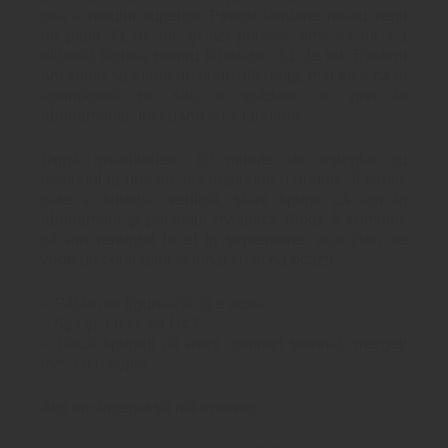
cea a netului superior. Pentru ianuarie mi-au venit
de plată 71 de lei. Şi azi primesc sms că mi s-a
eliberat factura pentru februarie: 81 de lei. Evident
am sunat să întreb de unde diferenţa, mai ales că ei
anunţaseră pe site o scădere de preţ la
abonamente, începând cu 1 ianuarie.
După invariabilele 10 minute de aşteptat cu
telefonul la ureche, îmi răspunde o duduie. Îi explic
care e situaţia, verifică, şi-mi spune că am în
abonament şi pachetul maxpack (hbo). Îi comunic
că am renunţat la el în septembrie, aşa cum se
vede pe contractul semnat cu acea ocazie.
– Păi la noi figurează că e activ.
– Aşa şi, eu ce să fac?
– Dacă spuneţi că aveţi contract semnat, mergeţi
dvs. cu o copie…
Aici am început să mă enervez.