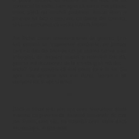
contractul la sediu. I-am spus că eu nu mai plătesc
nimic până nu rezolvă problema. Într-un final, a
binevoit să facă o sesizare, cu datele din contract,
şi să-mi comunice că voi fi căutat la telefon.
Am închis cu un sentiment amar de grotesc. Şi o
silă enormă de “capitalism” românesc, de patroni
care nu dau doi bani pe cei pe seama cărora s-au
îmbogăţit, de angajaţi stupizi şi nesimţiţi! Da, da,
ştiu, să mă dezabonez de la rcs-rds şi să mă duc…
unde? Sunt convins că mai peste tot e la fel. Şi-
apoi, mai devreme sau mai târziu, Teszari o să
cumpere tot, şi upc şi dolce…
***
Dacă ai trecut şi tu prin aşa ceva, sharuieşte acest
material cu prietenii tăi, folosind butoanele de mai
jos. Poate, cine ştie, se schimbă ceva, chiar dacă
microscopic, în ţara asta!