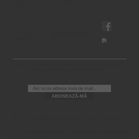
Categorii:
specimene şi mentalităţi
Ţi-a
Şi împarte cu prietenii
plăcut?
tăi!
Vrei să fii informat rapid despre noile postări de pe blog?
Simplu! Abonează-te la newsletter!
Ai un comentariu de făcut? Be my guest!
Nu voi aproba apariţia comentariilor nelegate de
subiectul postării, fără logică, fără argumente,