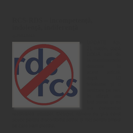
RCS-RDS – incompetenţă,
indolenţă, indiferenţă
25/01/2013
UPDATE. Azi,
21 martie, după
DOUĂ luni de
la evenimentele
descrise în
acest articol,
după 10
telefoane şi o
sesizare pe net,
în sfârşit, am
fost sunat şi mi
s-a comunicat
rezolvarea situaţiei. Desigur, nimeni nu şi-a cerut
scuze pentru disconfortul psihic şi nici pentru timpul
pe care l-am pierdut.