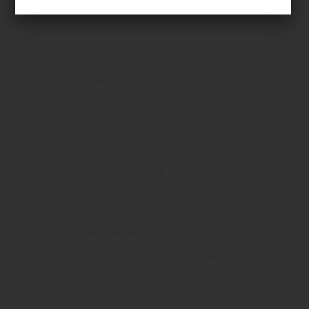
mau cablut la net pt ca nu aveau 1m de
cablu,leam dat liber
REPLY
Gabi
says:
03/03/2014 at 11:09
Niste hahalere, servicii de panarama, te
debranseaza cand vor si de reconecteaza
tot asa..pe banii tai (15 lei ca vrei ca nu
vrei), emit facturi aiurea, pe care nu le mai
storneaza veci….FUGITI CAT PUTETI DE
EI SI EDUCATII SI PE ALTII !
REPLY
siriteanu mihaela
says:
17/01/2014 at 15:16
frate chiar azi ma gindeam sa dau comanda
penru un stik wirelessde la ei……dar mai pus
pe ginduri….tare ,nuuu????