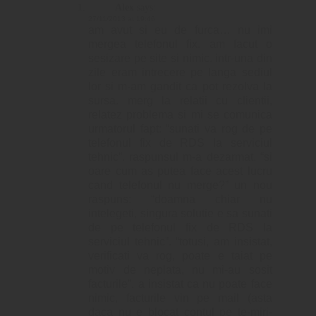
Alex
says:
27/11/2013 at 19:46
am avut si eu de furca… nu imi
mergea telefonul fix. am facut o
sesizare pe site si nimic. intr-una din
zile eram intrecere pe langa sediul
lor si m-am gandit ca pot rezolva la
sursa. merg la relatii cu clientii,
relatez problema si mi se comunica
urmatorul fapt: “sunati va rog de pe
telefonul fix de RDS la serviciul
tehnic”. raspunsul m-a dezarmat. “si
oare cum as putea face acest lucru
cand telefonul nu merge?” un nou
raspuns: “doamna chiar nu
intelegeti, singura solutie e sa sunati
de pe telefonul fix de RDS la
serviciul tehnic”. “totusi, am insistat,
verificati va rog, poate e taiat pe
motiv de neplata, nu mi-au sosit
facturile”. a insistat ca nu poate face
nimic, facturile vin pe mail (asta
daca nu e blocat contul pe te-miri-