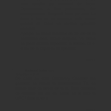
sunt revoltat pe sistemul de lucru.
Operatoarea a fost politicoasa, dar
necooperanta. Singurul lucru pe care l-a
facut a fost ce au invatat-o sefii: trimite
prostul de client sa rezolve greselile
noastre!
Apropo, au trecut mai bine de 10 zile de la
sesizarea mea, niciun raspuns. Va trebui
sa pierd alt timp important, la telefon, ca s-
o iau de la capat cu alt operator.
REPLY
Reduceri haine
says:
30/01/2013 at 20:36
De cand au scos Discovery Channel ma
gandesc sa renunt la abonamentul TV, sa
raman doar cu net-ul de la ei. Sunt curiaosa
ce raspuns imi vor da. Unde sa te duci la
UPC? Este la fel :(
REPLY