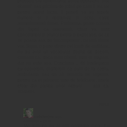
probabil s-a nimerit unul dintre operatorii “mai
obositi” sau plictisiti de jobul pe care il au, iar
pentru acest lucru, il puneti sa va repete
numele si il reclamati in scris, catre
administratorii firmei. Problema, poate consta
din faptul ca operatorii, chiar va sunt
concetateni si atunci exista o explicatie, de ce
se poarta asa de “incompetent”, cu unii dintre
voi. Sigur, o parte dintre cei loviti de ostilitate,
nu au avut un vocabular destul de decent,
crezand ca, daca sunt clienti, sunt si stapani,
dar nu este asa. Concluzia .. fiti intelegatori
cu operatorii, indiferent ca sunt de la cablu,
ambulanta sau un alt serviciu de urgenta,
pentru ca ei primesc sute de telefoane, unele
chiar din partea unor nebuni … asa ca,
scuzati-i.
REPLY
raduherjeu
says:
04/02/2013 at 19:38
Ma tem ca nu ai citit postarea mea. Eu