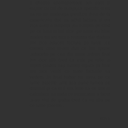
o chestie asemanatoare am patit si
eu,dar cu cei de la raja,sa specific si eu
sa nu se inteleaga gresit,cu d-na de la
caserie,ma duc sa achit factura si imi
zice aveti o restanta ,eu o intreb de cind
pe ce luna si imi zice ,pe iunie eu bine
inteles nu am nici o restanta dar duduia
imi zice aduceti factura pe iunie ,ce
credeti cind m-am dus ce imi spune
,aducetio pe cea din iunie ,intrun final
imi zice stiti cred ca este pe iulie ,o
intreb credeti sau sunteti sigura ,la final
imi zice veniti cu toate facturile sa
vedem .in final habar nu avea pe ce
lume traieste ,uite asa pune lumea pe
drumuri pt ca ei ii era lene sa se uite in
calculator sa vada ce incurcaturi a facut
,s-au mai de graba cred ca nu stia pe
ce lume traieste..
REPLY