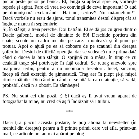
picior peste picior pe bancă. El, lângă şi aplecat spre ea, vorbeşte
repede şi agitat. Pare că vrea s-o convingă de ceva important! O aud
pe domnişoară exclamând: “Hai nu, serios?! Nu mă-nnebuni!”.
Dacă vorbele nu erau de ajuns, tonul transmitea destul dispreţ cât să
îngheţe marea în septembrie!
Şi, în sfârşit, a treia pereche. Doi bătrâni. El se dă jos cu greu dintr-o
Dacie galbenă, model de dinainte de 89! Deschide portiera din
spate, scoate un cadru metalic pe care-l montează şi îl pune pe
trotuar. Apoi o ajută pe ea să coboare de pe scaunul din dreapta
şoferului. Destul de dificilă operaţia, dar se vedea că nu e prima dată
când o ducea la bun sfârşit. O sprijină cu o mână, în timp ce cu
cealaltă trage şi-i potriveşte în faţă cadrul. Se retrag anevoie spre
marginea ierbii, pentru a nu incomoda trecătorii. Încet, sincron,
încep să facă exerciţii de gimnastică. Trag aer în piept şi-şi mişcă
ritmic mâinile. Din când în când, el se uită la ea cu atenţie, să vadă,
probabil, dacă n-a obosit. Ea zâmbeşte!
PS. Nu sunt cei din poză. :) Şi dacă aş fi avut vreun aparat de
fotografiat la mine, nu cred că aş fi îndrăznit să-i tulbur.
***
Dacă ţi-a plăcut această postare, te poţi abona la newsletter (în
meniul din dreapta) pentru a fi printre primii care vei afla, printr-un
mail, ce articole noi au mai apărut pe blog.