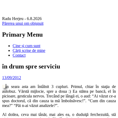
Radu Herjeu
- 6.8.2026
Părerea unui om obişnuit
Primary Menu
Skip
Cine și cum sunt
to
Cărţi scrise de mine
content
Contact
în drum spre serviciu
13/09/2012
În seara asta am întâlnit 3 cupluri. Primul, chiar în staţia de
autobuz. Vărstă mijlocie, spre a doua :) Ea stătea pe bancă, el în
picioare, gesticula nervos. Trecând pe lângă ei, o aud: “Ai văzut ce-a
spus doctorul, că din cauza ta mă îmbolnăvesc!”. “Cum din cauza
mea?” “Păi n-ai văzut analizele?”.
Al doilea, ceva mai tânăr, mai ales ea, o duduiţă ferchezuită, stă