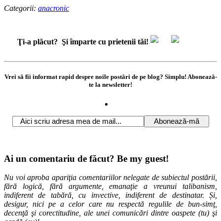
Categorii:
anacronic
Ţi-a plăcut?
Şi împarte cu prietenii tăi!
Vrei să fii informat rapid despre noile postări de pe blog? Simplu! Abonează-
te la newsletter!
Ai un comentariu de făcut? Be my guest!
Nu voi aproba apariţia comentariilor nelegate de subiectul postării,
fără logică, fără argumente, emanaţie a vreunui talibanism,
indiferent de tabără, cu invective, indiferent de destinatar. Și,
desigur, nici pe a celor care nu respectă regulile de bun-simţ,
decenţă şi corectitudine, ale unei comunicări dintre oaspete (tu) şi