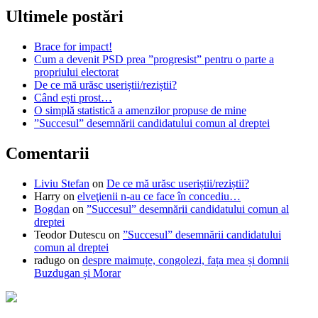
Ultimele postări
Brace for impact!
Cum a devenit PSD prea ”progresist” pentru o parte a
propriului electorat
De ce mă urăsc useriștii/reziștii?
Când ești prost…
O simplă statistică a amenzilor propuse de mine
”Succesul” desemnării candidatului comun al dreptei
Comentarii
Liviu Stefan
on
De ce mă urăsc useriștii/reziștii?
Harry
on
elveţienii n-au ce face în concediu…
Bogdan
on
”Succesul” desemnării candidatului comun al
dreptei
Teodor Dutescu
on
”Succesul” desemnării candidatului
comun al dreptei
radugo
on
despre maimuțe, congolezi, fața mea și domnii
Buzdugan și Morar