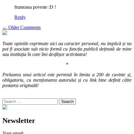
frumoasa poveste :D !
Reply
Comment
← Older Comments
navigation
Toate opiniile exprimate aici au caracter personal, nu implică și nu
pot fi asociate sub nicio formă cu funcția publică deținută de mine
sau instituția în care îmi desfășor activitatea!
*
Preluarea unui articol este permisă în limita a 200 de cuvinte și,
obligatoriu, cu menționarea autorului și cu link bine definit către
postarea originală!
Search
for:
Newsletter
Your email: