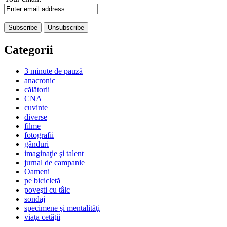
Categorii
3 minute de pauză
anacronic
călătorii
CNA
cuvinte
diverse
filme
fotografii
gânduri
imaginaţie şi talent
jurnal de campanie
Oameni
pe bicicletă
poveşti cu tâlc
sondaj
specimene şi mentalităţi
viaţa cetăţii