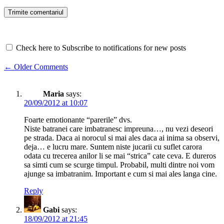
Check here to Subscribe to notifications for new posts
Comment
← Older Comments
navigation
Maria
says:
20/09/2012 at 10:07
Foarte emotionante “parerile” dvs.
Niste batranei care imbatranesc impreuna…, nu vezi deseori
pe strada. Daca ai norocul si mai ales daca ai inima sa observi,
deja… e lucru mare. Suntem niste jucarii cu suflet carora
odata cu trecerea anilor li se mai “strica” cate ceva. E dureros
sa simti cum se scurge timpul. Probabil, multi dintre noi vom
ajunge sa imbatranim. Important e cum si mai ales langa cine.
Reply
Gabi
says:
18/09/2012 at 21:45