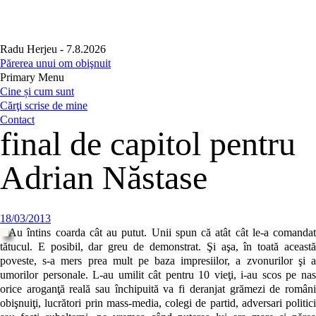
Radu Herjeu
- 7.8.2026
Părerea unui om obişnuit
Primary Menu
Skip
Cine și cum sunt
to
Cărţi scrise de mine
content
Contact
final de capitol pentru
Adrian Năstase
18/03/2013
Au întins coarda cât au putut. Unii spun că atât cât le-a comandat
tătucul. E posibil, dar greu de demonstrat. Şi aşa, în toată această
poveste, s-a mers prea mult pe baza impresiilor, a zvonurilor şi a
umorilor personale. L-au umilit cât pentru 10 vieţi, i-au scos pe nas
orice aroganţă reală sau închipuită va fi deranjat grămezi de români
obişnuiţi, lucrători prin mass-media, colegi de partid, adversari politici