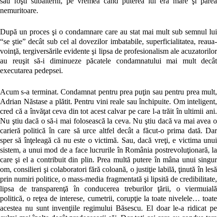
sau foşti subalterni, pe vremea când puterea lui era mare şi părea
nemuritoare.
După un proces şi o condamnare care au stat mai mult sub semnul lui
“se ştie” decât sub cel al dovezilor imbatabile, superficialitatea, reaua-
voinţă, tergiversările evidente şi lipsa de profesionalism ale acuzatorilor
au reuşit să-i diminueze păcatele condamnatului mai mult decât
executarea pedepsei.
Acum s-a terminat. Condamnat pentru prea puţin sau pentru prea mult,
Adrian Năstase a plătit. Pentru vini reale sau închipuite. Om inteligent,
cred că a învăţat ceva din tot acest calvar pe care l-a trăit în ultimii ani.
Nu ştiu dacă o să-i mai folosească la ceva. Nu ştiu dacă va mai avea o
carieră politică în care să urce altfel decât a făcut-o prima dată. Dar
sper să înţeleagă că nu este o victimă. Sau, dacă vreţi, e victima unui
sistem, a unui mod de a face lucrurile în România postrevoluţionară, la
care şi el a contribuit din plin. Prea multă putere în mâna unui singur
om, consilieri şi colaboratori fără coloană, o justiţie labilă, ţinută în lesă
prin numiri politice, o mass-media fragmentată şi lipsită de credibilitate,
lipsa de transparenţă în conducerea treburilor ţării, o viermuială
politică, o reţea de interese, cumetrii, corupţie la toate nivelele… toate
acestea nu sunt invenţiile regimului Băsescu. El doar le-a ridicat pe