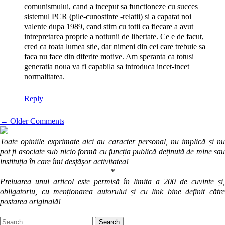
comunismului, cand a inceput sa functioneze cu succes
sistemul PCR (pile-cunostinte -relatii) si a capatat noi
valente dupa 1989, cand stim cu totii ca fiecare a avut
intrepretarea proprie a notiunii de libertate. Ce e de facut,
cred ca toata lumea stie, dar nimeni din cei care trebuie sa
faca nu face din diferite motive. Am speranta ca totusi
generatia noua va fi capabila sa introduca incet-incet
normalitatea.
Reply
Comment
← Older Comments
Toate opiniile exprimate aici au caracter personal, nu implică și nu
navigation
pot fi asociate sub nicio formă cu funcția publică deținută de mine sau
instituția în care îmi desfășor activitatea!
*
Preluarea unui articol este permisă în limita a 200 de cuvinte și,
obligatoriu, cu menționarea autorului și cu link bine definit către
postarea originală!
Search