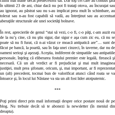
culmi mai înalte decât predecesorii săi. Dar toţi cei care au condus ţara
în ultimii 23 de ani, chiar dacă nu pot fi trataţi otova, au încurajat sau
au ignorat, au păstrat sau nu s-au implicat prea mult în schimbare, au
tolerat sau n-au fost capabili să vadă, au întreţinut sau au accentuat
aberaţiile structurale ale unei societăţi bolnave.
În rest, aprecierile de genul “stai să vezi, c-o fi, c-o păţi, c-am auzit eu
de la nu’ş cine, că nu ştiu sigur, dar sigur e aşa cum zic eu, că nu se
poate să nu fi furat, că n-ai văzut ce moacă antipatică are”… sunt de
făcut pe bancă, la poartă, sau în faţa unei cinzeci, în taverne, dar nu de
oameni serioşi şi aşezaţi. Aceştia, indiferent de simpatiile sau antipatiile
personale, înţeleg că eliberarea fostului premier este legală, firească şi
necesară. Că un alt verdict ar fi prejudiciat şi mai mult imaginea
justiţiei, mult prea şifonate, oricum, şi, mai important, ar fi reprezentat
un (alt) precedent, tocmai bun de valorificat atunci când roata se va
întoarce şi, în locul lui Năstase va sta un alt fost lider atotputernic.
***
Poţi primi direct prin mail informaţii despre orice postare nouă de pe
blog. Nu trebuie decât să te abonezi la newsletter (în meniul din
dreapta).