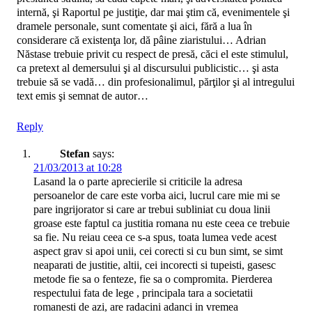
internă, şi Raportul pe justiţie, dar mai ştim că, evenimentele şi
dramele personale, sunt comentate şi aici, fără a lua în
considerare că existenţa lor, dă pâine ziaristului… Adrian
Năstase trebuie privit cu respect de presă, căci el este stimulul,
ca pretext al demersului şi al discursului publicistic… şi asta
trebuie să se vadă… din profesionalimul, părţilor şi al intregului
text emis şi semnat de autor…
Reply
Stefan
says:
21/03/2013 at 10:28
Lasand la o parte aprecierile si criticile la adresa
persoanelor de care este vorba aici, lucrul care mie mi se
pare ingrijorator si care ar trebui subliniat cu doua linii
groase este faptul ca justitia romana nu este ceea ce trebuie
sa fie. Nu reiau ceea ce s-a spus, toata lumea vede acest
aspect grav si apoi unii, cei corecti si cu bun simt, se simt
neaparati de justitie, altii, cei incorecti si tupeisti, gasesc
metode fie sa o fenteze, fie sa o compromita. Pierderea
respectului fata de lege , principala tara a societatii
romanesti de azi, are radacini adanci in vremea