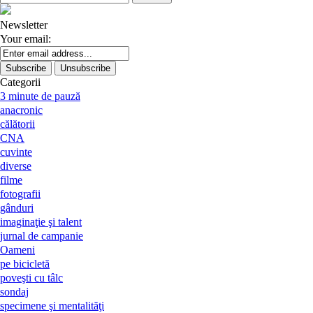
for:
Newsletter
Your email:
Categorii
3 minute de pauză
anacronic
călătorii
CNA
cuvinte
diverse
filme
fotografii
gânduri
imaginaţie şi talent
jurnal de campanie
Oameni
pe bicicletă
poveşti cu tâlc
sondaj
specimene şi mentalităţi