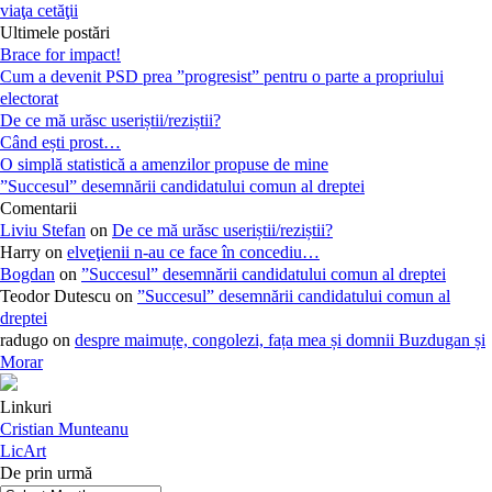
viaţa cetăţii
Ultimele postări
Brace for impact!
Cum a devenit PSD prea ”progresist” pentru o parte a propriului
electorat
De ce mă urăsc useriștii/reziștii?
Când ești prost…
O simplă statistică a amenzilor propuse de mine
”Succesul” desemnării candidatului comun al dreptei
Comentarii
Liviu Stefan
on
De ce mă urăsc useriștii/reziștii?
Harry
on
elveţienii n-au ce face în concediu…
Bogdan
on
”Succesul” desemnării candidatului comun al dreptei
Teodor Dutescu
on
”Succesul” desemnării candidatului comun al
dreptei
radugo
on
despre maimuțe, congolezi, fața mea și domnii Buzdugan și
Morar
Linkuri
Cristian Munteanu
LicArt
De prin urmă