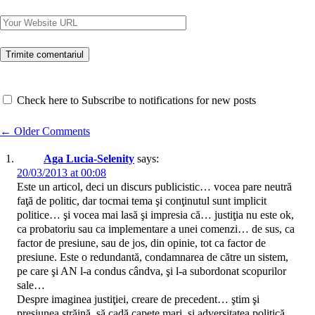
Check here to Subscribe to notifications for new posts
Comment
← Older Comments
Aga Lucia-Selenity
says:
navigation
20/03/2013 at 00:08
Este un articol, deci un discurs publicistic… vocea pare neutră
faţă de politic, dar tocmai tema şi conţinutul sunt implicit
politice… şi vocea mai lasă şi impresia că… justiţia nu este ok,
ca probatoriu sau ca implementare a unei comenzi… de sus, ca
factor de presiune, sau de jos, din opinie, tot ca factor de
presiune. Este o redundantă, condamnarea de către un sistem,
pe care şi AN l-a condus cândva, şi l-a subordonat scopurilor
sale…
Despre imaginea justiţiei, creare de precedent… ştim şi
presiunea străină, să cadă capete mari, şi adversitatea politică