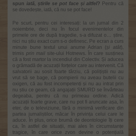
spun
iată, știrile se pot face și altfel
?
Pentru că
se dovedește, iată, că nu se pot face!
Pe scurt, pentru cei interesați: la un jurnal din 2
noiembrie, deci nu în focul evenimentelor din
primele ore de după tragedie, s-a difuzat o… știre,
nici nu știu exact cum s-o definesc. Pe ecran a curs
minute bune textul unui anume Adrian (
și atât
),
trimis
prin mail
site-ului Hotnews. În care susținea
că a fost martor la incendiul din Colectiv. Și aducea
o grămadă de acuzații forțelor care au intervenit. Că
salvatorii au sosit foarte târziu, că polițiștii nu au
vrut să se bage, că pompierii nu aveau butelii cu
oxigen, că au fost incompetenți și nu au intrat prin
nu știu ce geam, că angajații SMURD se învârteau
degeaba, pentru că nu primeau ordine. Adică
acuzații foarte grave, care nu pot fi aruncate așa, în
eter, de o televiziune, fără o minimă verificare din
partea jurnaliștilor, măcar în privința celui care le
aduce. În plus, orice brumă de deontologie îți cere
ca, în astfel de situații, mai ales în circumstanțe
tragice, în care orice zvon devine o potențială