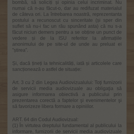
bombă, să soliciți și opinia celui incriminat. Nu
numai că n-au făcut-o, dar au redifuzat materialul
de câteva ori. La întrebarea noastră, reprezentanta
postului a recunoscut cu sinceritate (și sper din
suflet să nu-i fac un rău spunând asta) că nu s-a
făcut niciun demers pentru a se obține un punct de
vedere și de la ISU referitor la afirmațiile
anonimului de pe site-ul de unde au preluat ei
”știrea”.
Și, dacă țineți la tehnicalități, iată și articolele care
sancționează o astfel de situație:
Art. 3 cu 2 din Legea Audiovizualului: Toţi furnizorii
de servicii media audiovizuale au obligaţia să
asigure informarea obiectivă a publicului prin
prezentarea corectă a faptelor şi evenimentelor şi
să favorizeze libera formare a opiniilor.
ART. 64 din Codul Audiovizual:
(1) În virtutea dreptului fundamental al publicului la
informare, furnizorii de servicii media audiovizuale