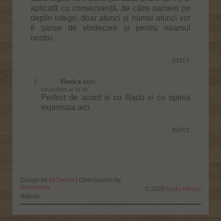
aplicată cu consecvență, de către oameni pe
deplin integri, doar atunci și numai atunci vor
fi șanse de vindecare și pentru neamul
nostru.
REPLY
Viorica
says:
14/11/2015 at 22:06
Perfect de acord si cu Radu si cu opinia
exprimata aici.
REPLY
Design by
99Theme
| OpenSource by
WordPress
© 2026
Radu Herjeu
Admin