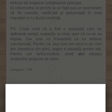
trebuie să respecte următoarele principii:
b) informarea cu privire la un fapt sau un eveniment
să fie corectă, verificată şi prezentată în mod
imparţial şi cu bună-credinţă.
PS. Chiar cred că a fost o greșeală care nu
definește postul respectiv și chiar sper că nu se va
repeta. Dar asta nu înseamnă că nu trebuie
sancționată. Pentru că, așa cum am spus-o (și cum
am dovedit-o din plin), legea e valabilă pentru toți.
Pentru cei neîncrezători, aveți
aici
situația
amenzilor propuse de mine.
Categorii:
CNA
Ţi-a
Şi împarte cu prietenii
plăcut?
tăi!