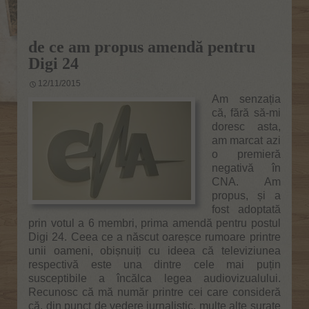
de ce am propus amendă pentru
Digi 24
12/11/2015
Am senzația
că, fără să-mi
doresc asta,
am marcat azi
o premieră
negativă în
CNA. Am
propus, și a
fost adoptată
prin votul a 6 membri, prima amendă pentru postul
Digi 24. Ceea ce a născut oareșce rumoare printre
unii oameni, obișnuiți cu ideea că televiziunea
respectivă este una dintre cele mai puțin
susceptibile a încălca legea audiovizualului.
Recunosc că mă număr printre cei care consideră
că, din punct de vedere jurnalistic, multe alte surate