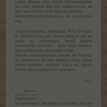
Legea despre care vorbiti dumneavoastra,
aia care trebuie aplicata nediscriminat, de
data asta o faceti sa fie aplicata orbeste.
Nediscriminat in Romania e un cuvant prea
vag.
Traiasca Antena3, Realitatea, RTV si Kanal
D. Televiziuni la care un om intreg la cap nu
putea sa urmareasca detalii despre
evenimentul Colectiv… prea multi oameni,
prea multe pareri, prea multe urlete.
Teoriile conspirationiste lansate de Antena1
nu beneficiaza de vreo amenda? Asa, macar
pentru penibilul situatiei? Daca nu pentru
ofensa adusa apropiatilor victimelor.
REPLY
erlo
says:
14/11/2015 at 20:35
Ciudat neam ….
Nu sunt darnic, dar deloc, cu laudele, însă pe