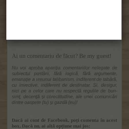
Vrei să fii informat rapid despre noile postări de pe blog?
Simplu! Abonează-te la newsletter!
Ai un comentariu de făcut? Be my guest!
Nu voi aproba apariţia comentariilor nelegate de
subiectul postării, fără logică, fără argumente,
emanaţie a vreunui talibanism, indiferent de tabără,
cu invective, indiferent de destinatar. Și, desigur,
nici pe a celor care nu respectă regulile de bun-
simţ, decenţă şi corectitudine, ale unei comunicări
dintre oaspete (tu) şi gazdă (eu)!
Dacă ai cont de Facebook, poți comenta în acest
box. Dacă nu, ai altă opțiune mai jos: