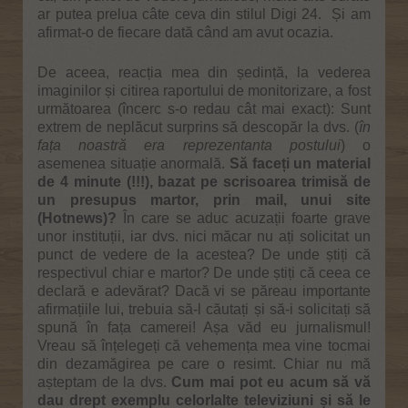
ar putea prelua câte ceva din stilul Digi 24. Și am
afirmat-o de fiecare dată când am avut ocazia.
De aceea, reacția mea din ședință, la vederea
imaginilor și citirea raportului de monitorizare, a fost
următoarea (încerc s-o redau cât mai exact): Sunt
extrem de neplăcut surprins să descopăr la dvs. (
în
fața noastră era reprezentanta postului
) o
asemenea situație anormală.
Să faceți un material
de 4 minute (!!!), bazat pe scrisoarea trimisă de
un presupus martor, prin mail, unui site
(Hotnews)?
În care se aduc acuzații foarte grave
unor instituții, iar dvs. nici măcar nu ați solicitat un
punct de vedere de la acestea? De unde știți că
respectivul chiar e martor? De unde știți că ceea ce
declară e adevărat? Dacă vi se păreau importante
afirmațiile lui, trebuia să-l căutați și să-i solicitați să
spună în fața camerei! Așa văd eu jurnalismul!
Vreau să înțelegeți că vehemența mea vine tocmai
din dezamăgirea pe care o resimt. Chiar nu mă
așteptam de la dvs.
Cum mai pot eu acum să vă
dau drept exemplu celorlalte televiziuni și să le