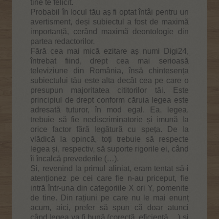
tine te felicit.
Probabil în locul tău aș fi optat întâi pentru un
avertisment, deși subiectul a fost de maximă
importanță, cerând maximă deontologie din
partea redactorilor.
Fără cea mai mică ezitare aș numi Digi24,
întrebat fiind, drept cea mai serioasă
televiziune din România, însă chintesența
subiectului tău este alta decât cea pe care o
presupun majoritatea cititorilor tăi. Este
principiul de drept conform căruia legea este
adresată tuturor, în mod egal. Ea, legea,
trebuie să fie nediscriminatorie și imună la
orice factor fără legătură cu speța. De la
vlădică la opincă, toți trebuie să respecte
legea și, respectiv, să suporte rigorile ei, când
îi încalcă prevederile (…).
Și, revenind la primul aliniat, eram tentat să-i
atenționez pe cei care fie n-au priceput, fie
intră într-una din categoriile X ori Y, pomenite
de tine. Din rațiuni pe care nu le mai enunț
acum, aici, prefer să spun că doar atunci
când legea va fi bună (corectă, eficientă …) și