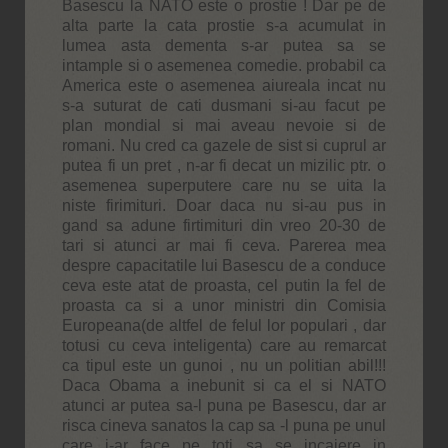
Basescu la NATO este o prostie ! Dar pe de
alta parte la cata prostie s-a acumulat in
lumea asta dementa s-ar putea sa se
intample si o asemenea comedie. probabil ca
America este o asemenea aiureala incat nu
s-a suturat de cati dusmani si-au facut pe
plan mondial si mai aveau nevoie si de
romani. Nu cred ca gazele de sist si cuprul ar
putea fi un pret , n-ar fi decat un mizilic ptr. o
asemenea superputere care nu se uita la
niste firimituri. Doar daca nu si-au pus in
gand sa adune firtimituri din vreo 20-30 de
tari si atunci ar mai fi ceva. Parerea mea
despre capacitatile lui Basescu de a conduce
ceva este atat de proasta, cel putin la fel de
proasta ca si a unor ministri din Comisia
Europeana(de altfel de felul lor populari , dar
totusi cu ceva inteligenta) care au remarcat
ca tipul este un gunoi , nu un politian abil!!!
Daca Obama a inebunit si ca el si NATO
atunci ar putea sa-l puna pe Basescu, dar ar
risca cineva sanatos la cap sa -l puna pe unul
care i-ar face pe toti sa se incaiere in