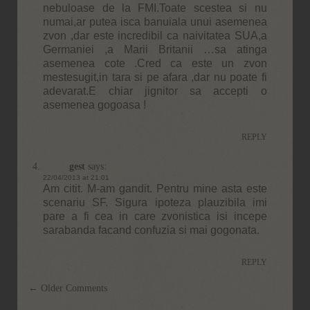
nebuloase de la FMI.Toate scestea si nu
numai,ar putea isca banuiala unui asemenea
zvon ,dar este incredibil ca naivitatea SUA,a
Germaniei ,a Marii Britanii …sa atinga
asemenea cote .Cred ca este un zvon
mestesugit,in tara si pe afara ,dar nu poate fi
adevarat.E chiar jignitor sa accepti o
asemenea gogoasa !
REPLY
gest
says:
22/04/2013 at 21:01
Am citit. M-am gandit. Pentru mine asta este
scenariu SF. Sigura ipoteza plauzibila imi
pare a fi cea in care zvonistica isi incepe
sarabanda facand confuzia si mai gogonata.
REPLY
Comment
← Older Comments