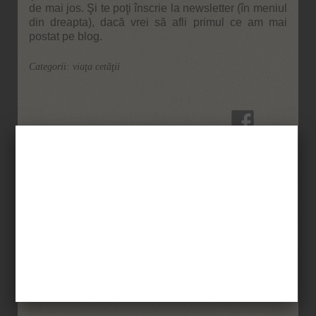
de mai jos. Şi te poţi înscrie la newsletter (în meniul
din dreapta), dacă vrei să afli primul ce am mai
postat pe blog.
Categorii:
viaţa cetăţii
Ţi-a
Şi împarte cu prietenii
plăcut?
tăi!
Vrei să fii informat rapid despre noile postări de pe blog?
Simplu! Abonează-te la newsletter!