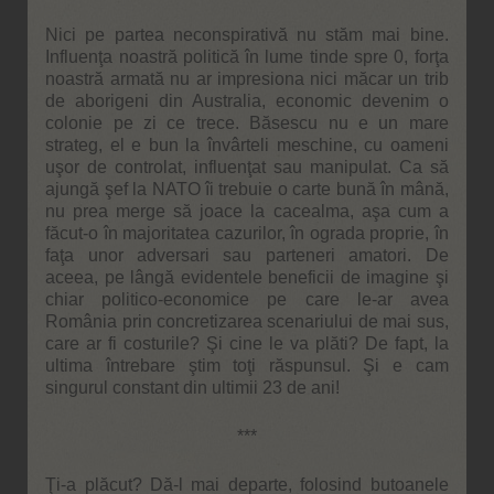
Nici pe partea neconspirativă nu stăm mai bine.
Influenţa noastră politică în lume tinde spre 0, forţa
noastră armată nu ar impresiona nici măcar un trib
de aborigeni din Australia, economic devenim o
colonie pe zi ce trece. Băsescu nu e un mare
strateg, el e bun la învârteli meschine, cu oameni
uşor de controlat, influenţat sau manipulat. Ca să
ajungă şef la NATO îi trebuie o carte bună în mână,
nu prea merge să joace la cacealma, aşa cum a
făcut-o în majoritatea cazurilor, în ograda proprie, în
faţa unor adversari sau parteneri amatori. De
aceea, pe lângă evidentele beneficii de imagine şi
chiar politico-economice pe care le-ar avea
România prin concretizarea scenariului de mai sus,
care ar fi costurile? Şi cine le va plăti? De fapt, la
ultima întrebare ştim toţi răspunsul. Şi e cam
singurul constant din ultimii 23 de ani!
***
Ţi-a plăcut? Dă-l mai departe, folosind butoanele