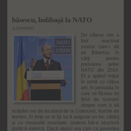
băsescu, bulibaşă la NATO
22/04/2013
De câteva zile a
fost reactivat
zvonul care-l dă
pe Băsescu în
cărţi pentru
preluarea şefiei
NATO din 2014.
El a apărut iniţial
în urmă cu câţiva
ani, în perioada în
care se făceau tot
felul de scenarii
despre cum o să
scăpăm noi de locatarul de la Cotroceni, înainte de
termen, în timp ce el îşi va fi asigurat un loc călduţ
şi cu muuuultă imunitate, undeva într-o structură
politică externă. Dacă atunci era cam ca povestea