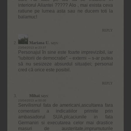
interiorul Aliantei ????? Alo , mai exista ceva
ratiune pe lumea asta sau ne ducem toti la
balamuc!
REPLY
Mariana U.
says:
23/04/2013 at 23:37
Personajul în sine este foarte imprevizibil, iar
“iubitorii de democrație” – externi – s-ar putea
să nu sesizeze absurdul situației; personal
cred că orice este posibil.
REPLY
Mihai
says:
23/04/2013 at 00:00
Servilismul fata de americani,ascultarea fara
comentarii a indicatiilor primite prin
ambasadorul SUA,plcaciunile in fata
Germaniri si executarea celor mai drastice
masuri de austeritate,imprumuturile