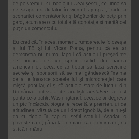
de pe vremuri, cu boala lui Ceauşescu, ce urma să
ne scape de dictator în viitorul apropiat, parte a
scenaritei comentatorilor şi băgătorilor de beţe prin
gard, acum are o cu totul altă conotaţie şi merită cel
puţin un comentariu.
Eu cred că, în acest moment, rumoarea le foloseşte
şi lui TB şi lui Victor Ponta, pentru că ea ar
demonstra nu numai faptul că actualul preşedinte
se bucură de un sprijin solid din partea
americanilor, ceea ce ar trebui să facă serviciile
secrete şi sponsorii să se mai gândească înainte
de a le întoarce spatele lui şi microcreaţiei care
mişcă popular, ci şi că actuala stare de lucruri din
România, botezată de analişti
coabitare
, a fost
pohta ce-a pohtit Washingtonul, ceea ce ar degreva
un pic încărcata biografie recentă a premierului de
atitudinea, văzută de unii drept ignobilă, de a nu-şi
da cu tigaia în cap cu şeful statului. Aşadar, o
poveste care, până la infirmare sau confirmare, nu
strică nimănui.