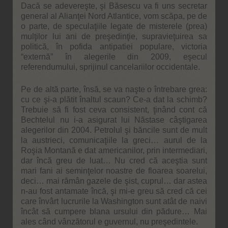
Dacă se adevereşte, şi Băsescu va fi uns secretar
general al Alianţei Nord Atlantice, vom scăpa, pe de
o parte, de speculaţiile legate de misterele (prea)
mulţilor lui ani de preşedinţie, supravieţuirea sa
politică, în pofida antipatiei populare, victoria
“externă” în alegerile din 2009, eşecul
referendumului, sprijinul cancelariilor occidentale.
Pe de altă parte, însă, se va naşte o întrebare grea:
cu ce şi-a plătit înaltul scaun? Ce-a dat la schimb?
Trebuie să fi fost ceva consistent, ţinând cont că
Bechtelul nu i-a asigurat lui Năstase câştigarea
alegerilor din 2004. Petrolul şi băncile sunt de mult
la austrieci, comunicaţiile la greci… aurul de la
Roşia Montană e dat americanilor, prin intermediari,
dar încă greu de luat… Nu cred că aceştia sunt
mari fani ai seminţelor noastre de floarea soarelui,
deci… mai rămân gazele de şist, cuprul… dar astea
n-au fost antamate încă, şi mi-e greu să cred că cei
care învârt lucrurile la Washington sunt atât de naivi
încât să cumpere blana ursului din pădure… Mai
ales când vânzătorul e guvernul, nu preşedintele.