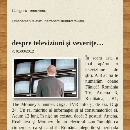
Categorii:
anacronic
lume
oameni
televiziune
transmisie
univers
viata
despre televiziuni şi veveriţe…
01/03/2012
În seara asta a
mai apărut o
televiziune de
ştiri. A
8-a! Să le
numărăm coane
Fănică! România
TV, Antena 3,
Realitatea, B1,
The Monney Channel, Giga, TVR Info şi, de azi, Digi
24. Un rai mioritic al informaţiei şi al consumatorilor ei.
Acum 12 luni, în nişă nu existau decât 3 posturi: Antena,
Realitatea şi Monney. În an electoral s-au înmulţit ca
ciupercile, ca şi când în România alegerile şi perioada