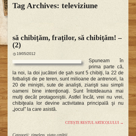
Tag Archives: televiziune
să chibiţăm, fraţilor, să chibiţăm! –
(2)
19/05/2012
Spuneam în
prima parte
că,
la noi, la doi jucători de şah sunt 5 chibiţi, la 22 de
fotbalişti de pe teren, sunt milioane de antrenori, la
20 de miniştri, sute de analişti, ziarişti sau simpli
oameni bine intenţionaţi. Sunt întotdeauna mai
mulţi decât protagoniştii. Astfel încât, vrei nu vrei,
chibiţeala lor devine activitatea principală şi nu
„jocul” la care asistă.
CITEȘTE RESTUL ARTICOLULUI
→
Categorii:
timeless
,
viaţa cetăţii