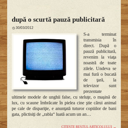
după o scurtă pauză publicitară
30/03/2012
S-a terminat
transmisia în
direct. După o
pauză publicitară,
revenim la viaţa
noastră de toate
zilele. Undeva se
mai fură o bucată
de ţară, la
televizor sunt
prezentate
ultimele modele de unghii false, cu steluţe, o maşină de
lux, cu scaune îmbrăcate în pielea cine ştie cărui animal
pe cale de dispariţie, e anunţată tuturor copiiilor de bani
gata, plictisiţi de „rabla“ luată acum un an…
CITEȘTE RESTUL ARTICOLULUI
→