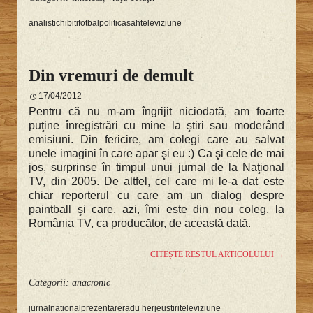
analisti
chibiti
fotbal
politica
sah
televiziune
Din vremuri de demult
17/04/2012
Pentru că nu m-am îngrijit niciodată, am foarte
puţine înregistrări cu mine la ştiri sau moderând
emisiuni. Din fericire, am colegi care au salvat
unele imagini în care apar şi eu :) Ca şi cele de mai
jos, surprinse în timpul unui jurnal de la Naţional
TV, din 2005. De altfel, cel care mi le-a dat este
chiar reporterul cu care am un dialog despre
paintball şi care, azi, îmi este din nou coleg, la
România TV, ca producător, de această dată.
CITEȘTE RESTUL ARTICOLULUI
→
Categorii:
anacronic
jurnal
national
prezentare
radu herjeu
stiri
televiziune