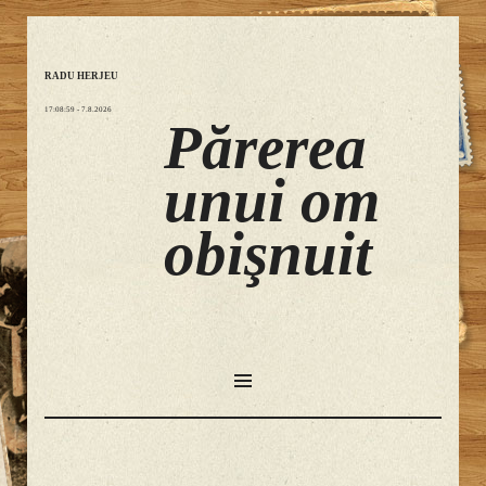
RADU HERJEU
17:09:00
- 7.8.2026
Părerea
unui om
obişnuit
SKIP
TO
CONTENT