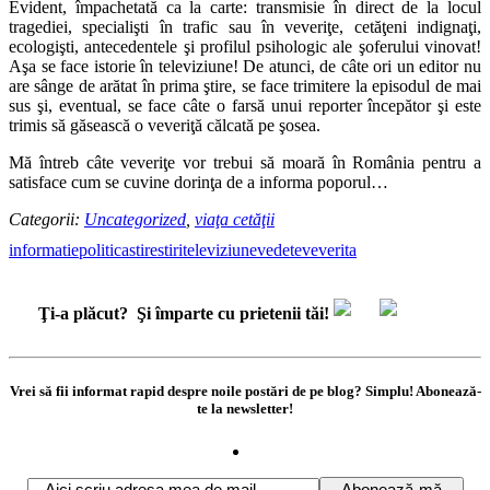
Evident, împachetată ca la carte: transmisie în direct de la locul
tragediei, specialişti în trafic sau în veveriţe, cetăţeni indignaţi,
ecologişti, antecedentele şi profilul psihologic ale şoferului vinovat!
Aşa se face istorie în televiziune! De atunci, de câte ori un editor nu
are sânge de arătat în prima ştire, se face trimitere la episodul de mai
sus şi, eventual, se face câte o farsă unui reporter începător şi este
trimis să găsească o veveriţă călcată pe şosea.
Mă întreb câte veveriţe vor trebui să moară în România pentru a
satisface cum se cuvine dorinţa de a informa poporul…
Categorii:
Uncategorized
,
viaţa cetăţii
informatie
politica
stire
stiri
televiziune
vedete
veverita
Ţi-a plăcut?
Şi împarte cu prietenii tăi!
Vrei să fii informat rapid despre noile postări de pe blog? Simplu! Abonează-
te la newsletter!