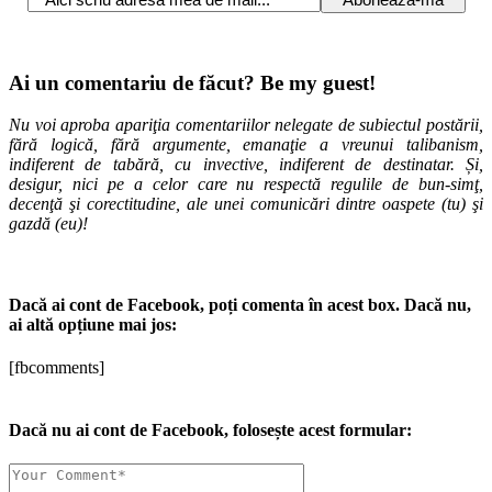
Ai un comentariu de făcut? Be my guest!
Nu voi aproba apariţia comentariilor nelegate de subiectul postării,
fără logică, fără argumente, emanaţie a vreunui talibanism,
indiferent de tabără, cu invective, indiferent de destinatar. Și,
desigur, nici pe a celor care nu respectă regulile de bun-simţ,
decenţă şi corectitudine, ale unei comunicări dintre oaspete (tu) şi
gazdă (eu)!
Dacă ai cont de Facebook, poți comenta în acest box. Dacă nu,
ai altă opțiune mai jos:
[fbcomments]
Dacă nu ai cont de Facebook, folosește acest formular: