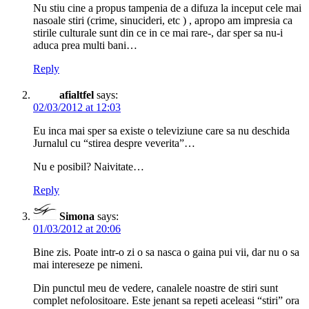
Nu stiu cine a propus tampenia de a difuza la inceput cele mai
nasoale stiri (crime, sinucideri, etc ) , apropo am impresia ca
stirile culturale sunt din ce in ce mai rare-, dar sper sa nu-i
aduca prea multi bani…
Reply
afialtfel
says:
02/03/2012 at 12:03
Eu inca mai sper sa existe o televiziune care sa nu deschida
Jurnalul cu “stirea despre veverita”…
Nu e posibil? Naivitate…
Reply
Simona
says:
01/03/2012 at 20:06
Bine zis. Poate intr-o zi o sa nasca o gaina pui vii, dar nu o sa
mai intereseze pe nimeni.
Din punctul meu de vedere, canalele noastre de stiri sunt
complet nefolositoare. Este jenant sa repeti aceleasi “stiri” ora