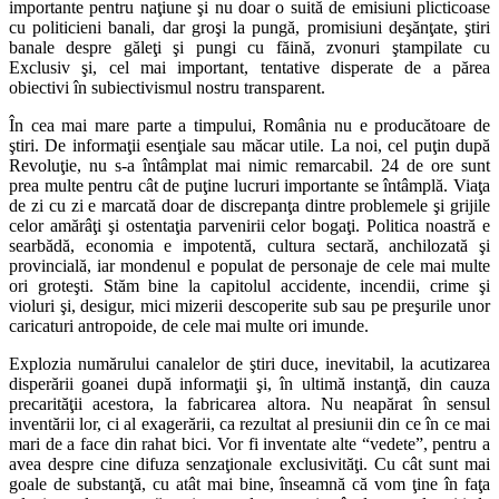
importante pentru naţiune şi nu doar o suită de emisiuni plicticoase
cu politicieni banali, dar groşi la pungă, promisiuni deşănţate, ştiri
banale despre găleţi şi pungi cu făină, zvonuri ştampilate cu
Exclusiv şi, cel mai important, tentative disperate de a părea
obiectivi în subiectivismul nostru transparent.
În cea mai mare parte a timpului, România nu e producătoare de
ştiri. De informaţii esenţiale sau măcar utile. La noi, cel puţin după
Revoluţie, nu s-a întâmplat mai nimic remarcabil. 24 de ore sunt
prea multe pentru cât de puţine lucruri importante se întâmplă. Viaţa
de zi cu zi e marcată doar de discrepanţa dintre problemele şi grijile
celor amărâţi şi ostentaţia parvenirii celor bogaţi. Politica noastră e
searbădă, economia e impotentă, cultura sectară, anchilozată şi
provincială, iar mondenul e populat de personaje de cele mai multe
ori groteşti. Stăm bine la capitolul accidente, incendii, crime şi
violuri şi, desigur, mici mizerii descoperite sub sau pe preşurile unor
caricaturi antropoide, de cele mai multe ori imunde.
Explozia numărului canalelor de ştiri duce, inevitabil, la acutizarea
disperării goanei după informaţii şi, în ultimă instanţă, din cauza
precarităţii acestora, la fabricarea altora. Nu neapărat în sensul
inventării lor, ci al exagerării, ca rezultat al presiunii din ce în ce mai
mari de a face din rahat bici. Vor fi inventate alte “vedete”, pentru a
avea despre cine difuza senzaţionale exclusivităţi. Cu cât sunt mai
goale de substanţă, cu atât mai bine, înseamnă că vom ţine în faţa