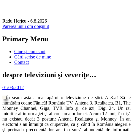
Radu Herjeu
- 6.8.2026
Părerea unui om obişnuit
Primary Menu
Skip
Cine și cum sunt
to
Cărţi scrise de mine
content
Contact
despre televiziuni şi veveriţe…
01/03/2012
În seara asta a mai apărut o televiziune de ştiri. A
8-a! Să le
numărăm coane Fănică! România TV, Antena 3, Realitatea, B1, The
Monney Channel, Giga, TVR Info şi, de azi, Digi 24. Un rai
mioritic al informaţiei şi al consumatorilor ei. Acum 12 luni, în nişă
nu existau decât 3 posturi: Antena, Realitatea şi Monney. În an
electoral s-au înmulţit ca ciupercile, ca şi când în România alegerile
şi perioada precedentă lor ar fi o sursă abundentă de informaţii