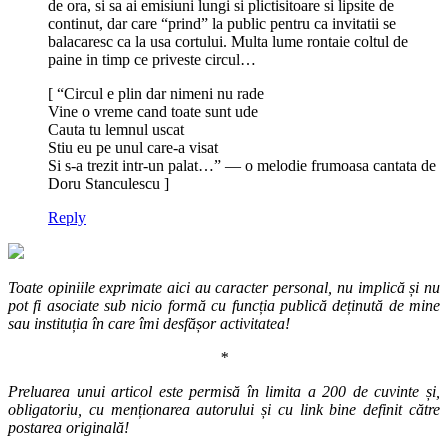
de ora, si sa ai emisiuni lungi si plictisitoare si lipsite de
continut, dar care “prind” la public pentru ca invitatii se
balacaresc ca la usa cortului. Multa lume rontaie coltul de
paine in timp ce priveste circul…
[ “Circul e plin dar nimeni nu rade
Vine o vreme cand toate sunt ude
Cauta tu lemnul uscat
Stiu eu pe unul care-a visat
Si s-a trezit intr-un palat…” — o melodie frumoasa cantata de
Doru Stanculescu ]
Reply
Toate opiniile exprimate aici au caracter personal, nu implică și nu
pot fi asociate sub nicio formă cu funcția publică deținută de mine
sau instituția în care îmi desfășor activitatea!
*
Preluarea unui articol este permisă în limita a 200 de cuvinte și,
obligatoriu, cu menționarea autorului și cu link bine definit către
postarea originală!