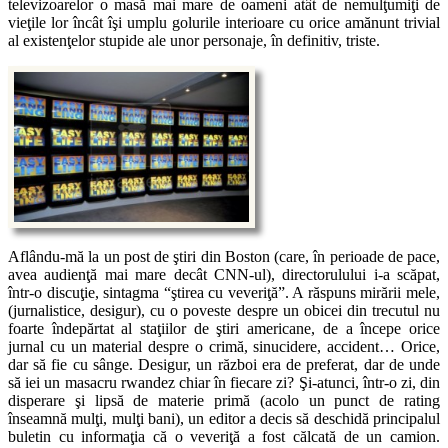
televizoarelor o masă mai mare de oameni atât de nemulţumiţi de
vieţile lor încât îşi umplu golurile interioare cu orice amănunt trivial
al existenţelor stupide ale unor personaje, în definitiv, triste.
Aflându-mă la un post de ştiri din Boston (care, în perioade de pace,
avea audienţă mai mare decât CNN-ul), directorulului i-a scăpat,
într-o discuţie, sintagma “ştirea cu veveriţă”. A răspuns mirării mele,
(jurnalistice, desigur), cu o poveste despre un obicei din trecutul nu
foarte îndepărtat al staţiilor de ştiri americane, de a începe orice
jurnal cu un material despre o crimă, sinucidere, accident… Orice,
dar să fie cu sânge. Desigur, un război era de preferat, dar de unde
să iei un masacru rwandez chiar în fiecare zi? Şi-atunci, într-o zi, din
disperare şi lipsă de materie primă (acolo un punct de rating
înseamnă mulţi, mulţi bani), un editor a decis să deschidă principalul
buletin cu informaţia că o veveriţă a fost călcată de un camion.