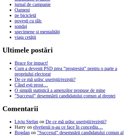
jurnal de campanie
Oameni
pe bicicletă
poveşti cu tâlc
sondaj
specimene şi mentalităţi
viaţa cetăţii
Ultimele postări
Brace for impact!
Cum a devenit PSD prea ”progresist” pentru o parte a
propriului electorat
De ce mă urăsc useriștii/reziștii?
Când ești prost…
O simplă statistică a amenzilor propuse de mine
”Succesul” desemnării candidatului comun al dreptei
Comentarii
Liviu Stefan
on
De ce mă urăsc useriștii/reziștii?
Harry
on
elveţienii n-au ce face în concediu…
Bogdan
on
”Succesul” desemnării candidatului comun al