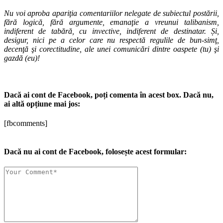
Nu voi aproba apariţia comentariilor nelegate de subiectul postării,
fără logică, fără argumente, emanaţie a vreunui talibanism,
indiferent de tabără, cu invective, indiferent de destinatar. Și,
desigur, nici pe a celor care nu respectă regulile de bun-simţ,
decenţă şi corectitudine, ale unei comunicări dintre oaspete (tu) şi
gazdă (eu)!
Dacă ai cont de Facebook, poți comenta în acest box. Dacă nu,
ai altă opțiune mai jos:
[fbcomments]
Dacă nu ai cont de Facebook, folosește acest formular: