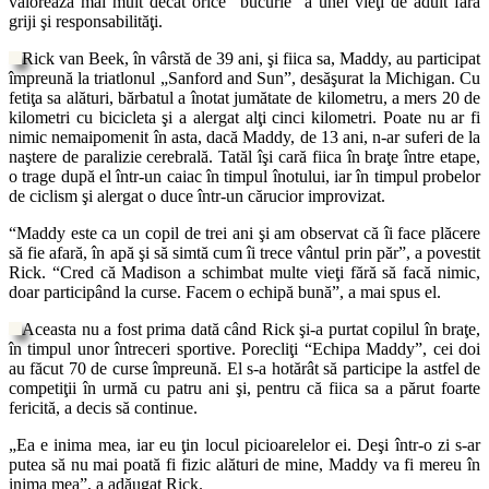
valorează mai mult decât orice “bucurie” a unei vieţi de adult fără
griji şi responsabilităţi.
Rick van Beek, în vârstă de 39 ani, şi fiica sa, Maddy, au participat
împreună la triatlonul „Sanford and Sun”, desăşurat la Michigan. Cu
fetiţa sa alături, bărbatul a înotat jumătate de kilometru, a mers 20 de
kilometri cu bicicleta şi a alergat alţi cinci kilometri. Poate nu ar fi
nimic nemaipomenit în asta, dacă Maddy, de 13 ani, n-ar suferi de la
naştere de paralizie cerebrală. Tatăl îşi cară fiica în braţe între etape,
o trage după el într-un caiac în timpul înotului, iar în timpul probelor
de ciclism şi alergat o duce într-un cărucior improvizat.
“Maddy este ca un copil de trei ani şi am observat că îi face plăcere
să fie afară, în apă şi să simtă cum îi trece vântul prin păr”, a povestit
Rick. “Cred că Madison a schimbat multe vieţi fără să facă nimic,
doar participând la curse. Facem o echipă bună”, a mai spus el.
Aceasta nu a fost prima dată când Rick şi-a purtat copilul în braţe,
în timpul unor întreceri sportive. Porecliţi “Echipa Maddy”, cei doi
au făcut 70 de curse împreună. El s-a hotărât să participe la astfel de
competiţii în urmă cu patru ani şi, pentru că fiica sa a părut foarte
fericită, a decis să continue.
„Ea e inima mea, iar eu ţin locul picioarelelor ei. Deşi într-o zi s-ar
putea să nu mai poată fi fizic alături de mine, Maddy va fi mereu în
inima mea”, a adăugat Rick.