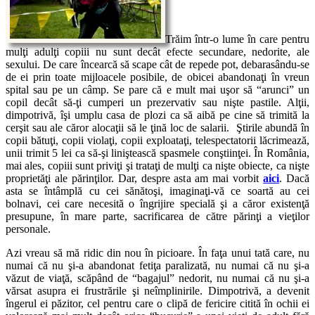
Trăim într-o lume în care pentru
mulţi adulţi copiii nu sunt decât efecte secundare, nedorite, ale
sexului. De care încearcă să scape cât de repede pot, debarasându-se
de ei prin toate mijloacele posibile, de obicei abandonaţi în vreun
spital sau pe un câmp. Se pare că e mult mai uşor să “arunci” un
copil decât să-ţi cumperi un prezervativ sau nişte pastile. Alţii,
dimpotrivă, îşi umplu casa de plozi ca să aibă pe cine să trimită la
cerşit sau ale căror alocaţii să le ţină loc de salarii. Ştirile abundă în
copii bătuţi, copii violaţi, copii exploataţi, telespectatorii lăcrimează,
unii trimit 5 lei ca să-şi liniştească spasmele conştiinţei. În România,
mai ales, copiii sunt priviţi şi trataţi de mulţi ca nişte obiecte, ca nişte
proprietăţi ale părinţilor. Dar, despre asta am mai vorbit
aici
. Dacă
asta se întâmplă cu cei sănătoşi, imaginaţi-vă ce soartă au cei
bolnavi, cei care necesită o îngrijire specială şi a căror existenţă
presupune, în mare parte, sacrificarea de către părinţi a vieţilor
personale.
Azi vreau să mă ridic din nou în picioare. În faţa unui tată care, nu
numai că nu şi-a abandonat fetiţa paralizată, nu numai că nu şi-a
văzut de viaţă, scăpând de “bagajul” nedorit, nu numai că nu şi-a
vărsat asupra ei frustrările şi neîmplinirile. Dimpotrivă, a devenit
îngerul ei păzitor, cel pentru care o clipă de fericire citită în ochii ei