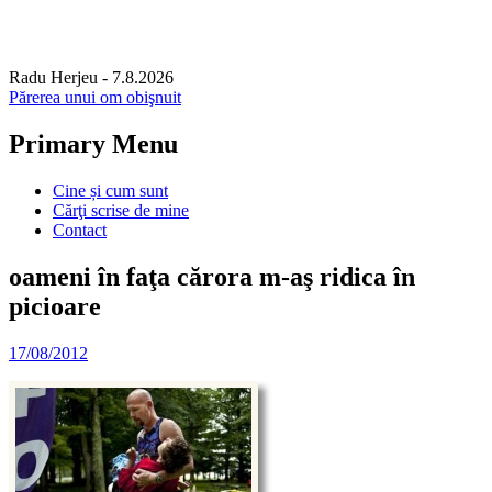
Radu Herjeu
- 7.8.2026
Părerea unui om obişnuit
Primary Menu
Skip
Cine și cum sunt
to
Cărţi scrise de mine
content
Contact
oameni în faţa cărora m-aş ridica în
picioare
17/08/2012