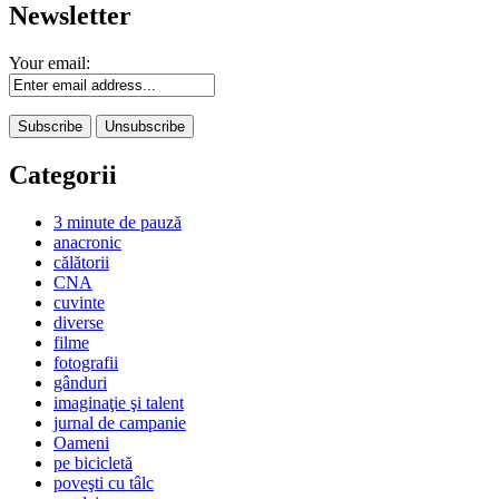
Newsletter
Your email:
Categorii
3 minute de pauză
anacronic
călătorii
CNA
cuvinte
diverse
filme
fotografii
gânduri
imaginaţie şi talent
jurnal de campanie
Oameni
pe bicicletă
poveşti cu tâlc