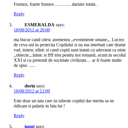
Frumos, foarte frumos ……….. daruire totala .
Reply
ESMERALDA
says:
18/08/2012 at 20:00
ma bucur cand citesc asemenea ,,evenimente umane,,. Lucrez
de ceva ani in protectia Copilului si nu ma intrebati cate drame
vad, traiesc zilnic si cand copiii sunt tratati cu adevarat ca niste
,,obiecte,,.Jalnic si ffff trist pentru noi romanii, acum in secolul
XXI si cu pretentii de societate civilizata… ar fi foarte multe
de spus …..
Reply
dorin
says:
18/08/2012 at 12:09
Este doar un tata care isi iubeste copilul dar merita sa ne
ridicam si palaria in fata lui !
Reply
ionut
says: