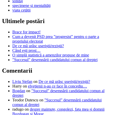
sondaj
specimene şi mentalităţi
viaţa cetăţii
Ultimele postări
Brace for impact!
Cum a devenit PSD prea ”progresist” pentru o parte a
propriului electorat
De ce mă urăsc useriștii/reziștii?
Când ești prost…
O simplă statistică a amenzilor propuse de mine
”Succesul” desemnării candidatului comun al dreptei
Comentarii
Liviu Stefan
on
De ce mă urăsc useriștii/reziștii?
Harry
on
elveţienii n-au ce face în concediu…
Bogdan
on
”Succesul” desemnării candidatului comun al
dreptei
Teodor Dutescu
on
”Succesul” desemnării candidatului
comun al dreptei
radugo
on
despre maimuțe, congolezi, fața mea și domnii
Buzdugan și Morar