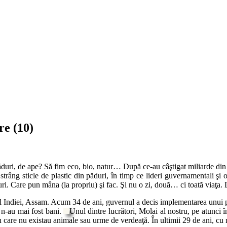
re (10)
păduri, de ape? Să fim eco, bio, natur… După ce-au câştigat miliarde din d
strâng sticle de plastic din păduri, în timp ce lideri guvernamentali şi 
turi. Care pun mâna (la propriu) şi fac. Şi nu o zi, două… ci toată viaţa.
dul Indiei, Assam. Acum 34 de ani, guvernul a decis implementarea unui p
 n-au mai fost bani.
Unul dintre lucrători, Molai al nostru, pe atunci î
 în care nu existau animale sau urme de verdeaţă. În ultimii 29 de ani, c