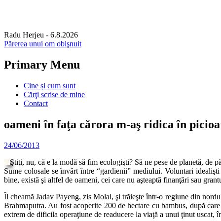
Radu Herjeu
- 6.8.2026
Părerea unui om obişnuit
Primary Menu
Skip
Cine și cum sunt
to
Cărţi scrise de mine
content
Contact
oameni în faţa cărora m-aş ridica în picioa
24/06/2013
Ştiţi, nu, că e la modă să fim ecologişti? Să ne pese de planetă, de 
Sume colosale se învârt între “gardienii” mediului. Voluntari idealişti 
bine, există şi altfel de oameni, cei care nu aşteaptă finanţări sau gran
Îl cheamă Jadav Payeng, zis Molai, şi trăieşte într-o regiune din nor
Brahmaputra. Au fost acoperite 200 de hectare cu bambus, după care
extrem de dificila operaţiune de readucere la viaţă a unui ţinut uscat,