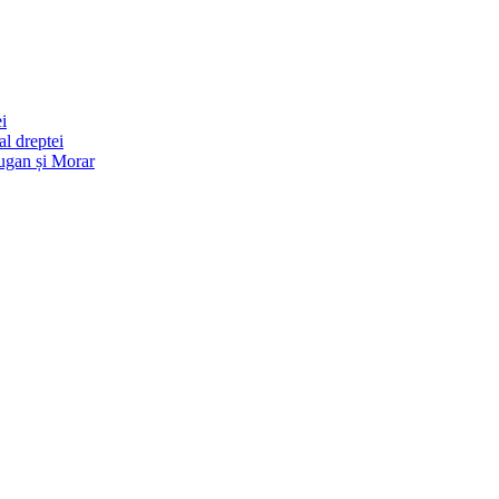
i
l dreptei
ugan și Morar