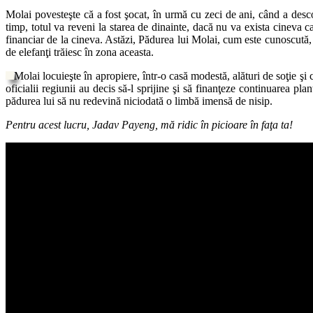
Molai povesteşte că a fost şocat, în urmă cu zeci de ani, când a descop
timp, totul va reveni la starea de dinainte, dacă nu va exista cineva c
financiar de la cineva. Astăzi, Pădurea lui Molai, cum este cunoscută, ar
de elefanţi trăiesc în zona aceasta.
Molai locuieşte în apropiere, într-o casă modestă, alături de soţie şi 
oficialii regiunii au decis să-l sprijine şi să finanţeze continuarea 
pădurea lui să nu redevină niciodată o limbă imensă de nisip.
Pentru acest lucru, Jadav Payeng, mă ridic în picioare în faţa ta!