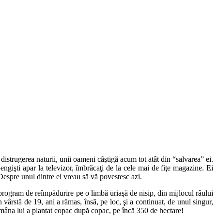
istrugerea naturii, unii oameni câştigă acum tot atât din “salvarea” ei.
oengişti apar la televizor, îmbrăcaţi de la cele mai de fiţe magazine. Ei
 Despre unul dintre ei vreau să vă povestesc azi.
rogram de reîmpădurire pe o limbă uriaşă de nisip, din mijlocul râului
n vârstă de 19, ani a rămas, însă, pe loc, şi a continuat, de unul singur,
u mâna lui a plantat copac după copac, pe încă 350 de hectare!