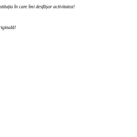
ituția în care îmi desfășor activitatea!
riginală!