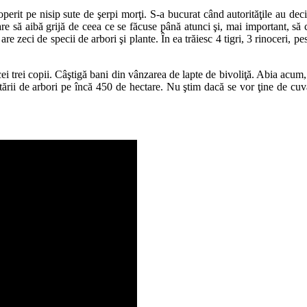
erit pe nisip sute de şerpi morţi. S-a bucurat când autorităţile au decis 
are să aibă grijă de ceea ce se făcuse până atunci şi, mai important, să
e zeci de specii de arbori şi plante. În ea trăiesc 4 tigri, 3 rinoceri, p
cei trei copii. Câştigă bani din vânzarea de lapte de bivoliţă. Abia acum,
plantării de arbori pe încă 450 de hectare. Nu ştim dacă se vor ţine de c