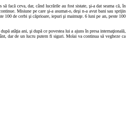
să facă ceva, dar, când lucrările au fost sistate, şi-a dat seama că, în
 continue. Misiune pe care şi-a asumat-o, deşi n-a avut bani sau sprijin
este 100 de cerbi şi căprioare, iepuri şi maimuţe. 6 luni pe an, peste 100
 după atâţia ani, şi după ce povestea lui a ajuns în presa internaţională,
uvânt, dar de un lucru putem fi siguri. Molai va continua să vegheze ca