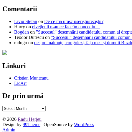
Comentarii
Liviu Stefan
on
De ce mă urăsc useriștii/reziștii?
Harry
on
elveţienii n-au ce face în concediu…
Bogdan
on
”Succesul” desemnării candidatului comun al drepte
Teodor Dutescu
on
”Succesul” desemnării candidatului comun a
radugo
on
despre maimuțe, congolezi, fața mea și domnii Buzd
Linkuri
Cristian Munteanu
LicArt
De prin urmă
De
prin
urmă
© 2026
Radu Herjeu
Design by
99Theme
| OpenSource by
WordPress
Admin