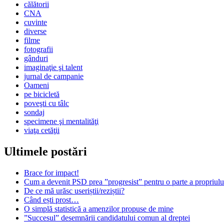
călătorii
CNA
cuvinte
diverse
filme
fotografii
gânduri
imaginaţie şi talent
jurnal de campanie
Oameni
pe bicicletă
poveşti cu tâlc
sondaj
specimene şi mentalităţi
viaţa cetăţii
Ultimele postări
Brace for impact!
Cum a devenit PSD prea ”progresist” pentru o parte a propriului
De ce mă urăsc useriștii/reziștii?
Când ești prost…
O simplă statistică a amenzilor propuse de mine
”Succesul” desemnării candidatului comun al dreptei