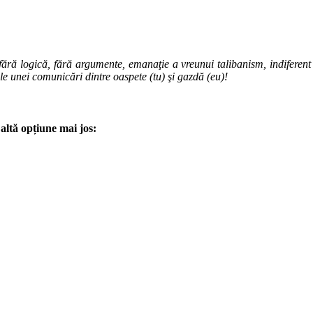
ără logică, fără argumente, emanaţie a vreunui talibanism, indiferent de
ale unei comunicări dintre oaspete (tu) şi gazdă (eu)!
altă opțiune mai jos: