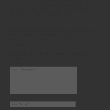
cu invective, indiferent de destinatar. Și, desigur,
nici pe a celor care nu respectă regulile de bun-
simţ, decenţă şi corectitudine, ale unei comunicări
dintre oaspete (tu) şi gazdă (eu)!
Dacă ai cont de Facebook, poți comenta în acest
box. Dacă nu, ai altă opțiune mai jos:
[fbcomments]
Dacă nu ai cont de Facebook, folosește acest
formular: