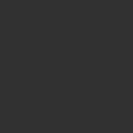
Uneori mă simt bun. Atunci când aflu că un copil al
străzii a primit o ciocolată. Pentru că simt gustul ei
în gură. Pentru că simt bucuria lui în suflet. Mă simt
bun când oamenii evadează din junglă. Când,
pentru a ajunge mai repede la iluziile noastre, mai
mici sau mai mari, nu mai călcăm pe nimeni în
picioare. Mă simt bun când privesc Peleşul. Pentru
că aparţine poporului meu. Pentru că există creatori
de frumos care pot construi astfel de castele. Mă
simt bun şi când intru în Trei Ierarhi. Pentru că nu
sunt singur. Mă simt bun când plouă şi nimeni nu-
mi interzice să merg desculţ.
Uneori mă simt rău pentru că suntem minţiţi mereu
şi mereu. Şi mă simt rău pentru că nu deschidem
ochii. Mă simt rău pentru că ne cred proşti. Mă simt
rău pentru că oamenii nu au ce merită. Şi mă mai
simt rău când o beizadea omoară un om pe
trecerea de pietoni. Şi mă simt rău că nu păţeşte
nimic. Mă simt rău când moare un Sorescu. Mă simt
rău şi pentru c-a murit Vlad Ţepeş. Uneori mă simt
rău pentru că simt conspiraţia împotriva adevărului.