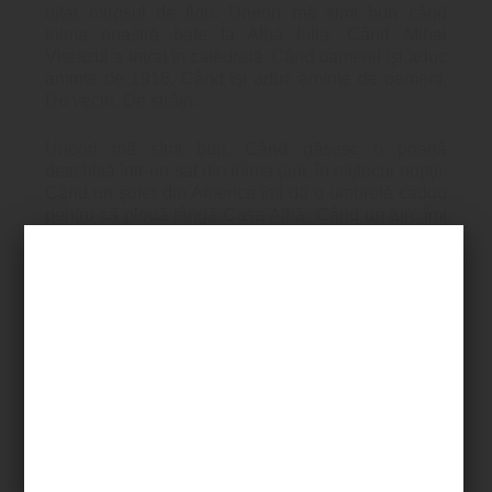
uitat mirosul de flori. Uneori mă simt bun când
inima noastră bate la Alba Iulia. Când Mihai
Viteazul a intrat în catedrală. Când oamenii îşi aduc
aminte de 1918. Când îşi aduc aminte de oameni.
De vecin. De străin.
Uneori mă simt bun. Când găsesc o poartă
deschisă într-un sat din inima ţării, în mijlocul nopţii.
Când un şofer din America îmi dă o umbrelă cadou
pentru că plouă lângă Casa Albă. Când un turc îmi
vorbeşte la Izmir despre România. Uneori mă simt
rău. Când mamele sunt date afară de copii. Cînd
copiii sunt violaţi de tată. Că ne-am obişnuit să nu
tresărim când privim ştirile. Că ne impresionează
mai mult moartea eroinei principale dintr-o
telenovelă decât sfârtecarea unui copil de o bombă
ucigaşă. Când computerele au luat locul prietenilor.
Când cărţile rămân necitite. De milioane de
oameni.
Categorii:
anacronic