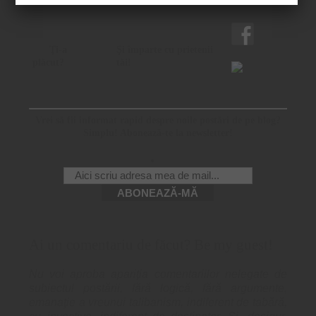
Ţi-a
Şi împarte cu prietenii
plăcut?
tăi!
Vrei să fii informat rapid despre noile postări de pe blog?
Simplu! Abonează-te la newsletter!
Ai un comentariu de făcut? Be my guest!
Nu voi aproba apariţia comentariilor nelegate de
subiectul postării, fără logică, fără argumente,
emanaţie a vreunui talibanism, indiferent de tabără,