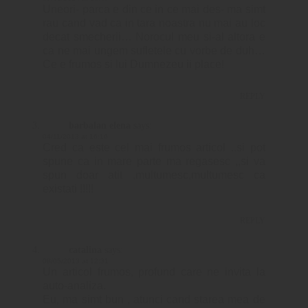
Uneori- parca e din ce in ce mai des- ma simt
rau cand vad ca in tara noastra nu mai au loc
decat smecherii… Norocul meu si-al altora e
ca ne mai ungem sufletele cu vorbe de duh…
Ce e frumos si lui Dumnezeu ii place!
REPLY
barbalan elena
says:
04/11/2013 at 16:16
Cred ca este cel mai frumos articol ..si pot
spune ca in mare parte ma regasesc ,,si va
spun doar atit ,multumesc,multumesc ca
existati !!!!!
REPLY
catalina
says:
08/05/2013 at 12:31
Un articol frumos, profund care ne invita la
auto-analiza.
Eu, ma simt bun , atunci cand starea mea de