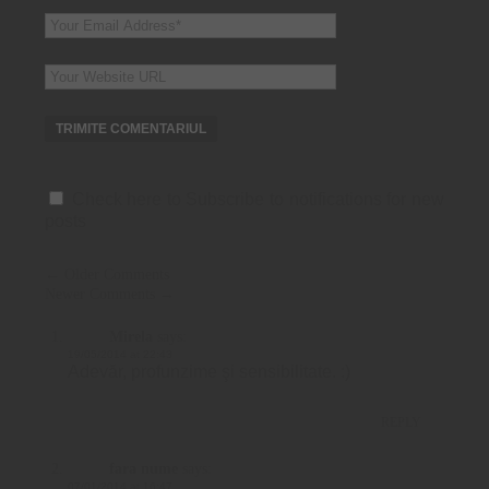
Check here to Subscribe to notifications for new
posts
Comment
← Older Comments
Newer Comments →
navigation
Mirela
says:
19/05/2014 at 22:43
Adevăr, profunzime şi sensibilitate. :)
REPLY
fara nume
says:
07/01/2014 at 16:47