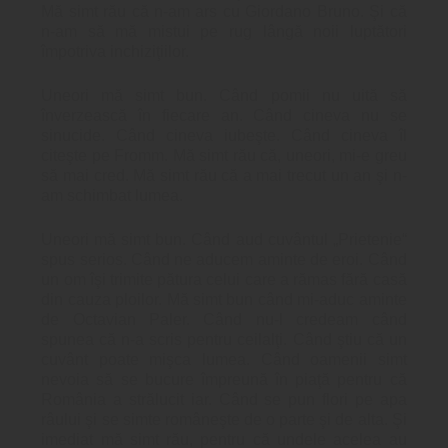
Mă simt rău că n-am ars cu Giordano Bruno. Şi că
n-am să mă mistui pe rug lângă noii luptători
împotriva inchiziţiilor.
Uneori mă simt bun. Când pomii nu uită să
înverzească în fiecare an. Când cineva nu se
sinucide. Când cineva iubeşte. Când cineva îl
citeşte pe Fromm. Mă simt rău că, uneori, mi-e greu
să mai cred. Mă simt rău că a mai trecut un an şi n-
am schimbat lumea.
Uneori mă simt bun. Când aud cuvântul „Prietenie“
spus serios. Când ne aducem aminte de eroi. Când
un om îşi trimite pătura celui care a rămas fără casă
din cauza ploilor. Mă simt bun când mi-aduc aminte
de Octavian Paler. Când nu-l credeam când
spunea că n-a scris pentru ceilalţi. Când ştiu că un
cuvânt poate mişca lumea. Când oamenii simt
nevoia să se bucure împreună în piaţă pentru că
România a strălucit iar. Când se pun flori pe apa
râului şi se simte româneşte de o parte şi de alta. Şi
imediat mă simt rău, pentru că undele acelea au