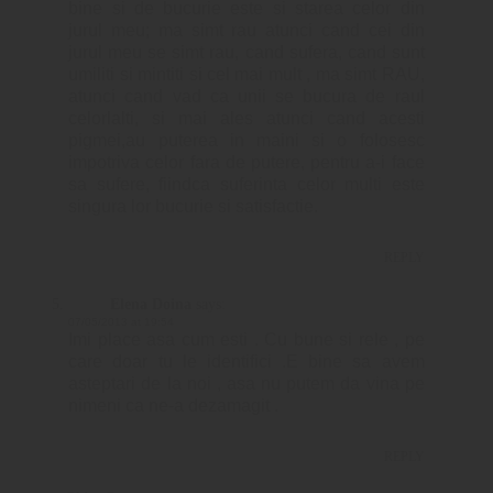
bine si de bucurie este si starea celor din
jurul meu; ma simt rau atunci cand cei din
jurul meu se simt rau, cand sufera, cand sunt
umiliti si mintiti si cel mai mult , ma simt RAU,
atunci cand vad ca unii se bucura de raul
celorlalti, si mai ales atunci cand acesti
pigmei,au puterea in maini si o folosesc
impotriva celor fara de putere, pentru a-i face
sa sufere, fiindca suferinta celor multi este
singura lor bucurie si satisfactie.
REPLY
Elena Doina
says:
07/05/2013 at 19:54
Imi place asa cum esti . Cu bune si rele , pe
care doar tu le identifici .E bine sa avem
asteptari de la noi , asa nu putem da vina pe
nimeni ca ne-a dezamagit .
REPLY