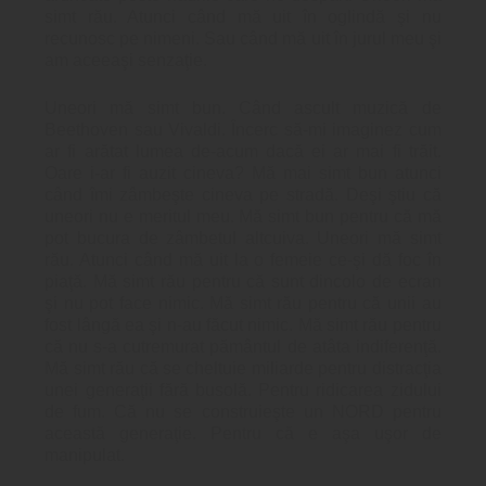
simt rău. Atunci când mă uit în oglindă şi nu
recunosc pe nimeni. Sau când mă uit în jurul meu şi
am aceeaşi senzaţie.
Uneori mă simt bun. Când ascult muzică de
Beethoven sau Vivaldi. Încerc să-mi imaginez cum
ar fi arătat lumea de-acum dacă ei ar mai fi trăit.
Oare i-ar fi auzit cineva? Mă mai simt bun atunci
când îmi zâmbeşte cineva pe stradă. Deşi ştiu că
uneori nu e meritul meu. Mă simt bun pentru că mă
pot bucura de zâmbetul altcuiva. Uneori mă simt
rău. Atunci când mă uit la o femeie ce-şi dă foc în
piaţă. Mă simt rău pentru că sunt dincolo de ecran
şi nu pot face nimic. Mă simt rău pentru că unii au
fost lângă ea şi n-au făcut nimic. Mă simt rău pentru
că nu s-a cutremurat pământul de atâta indiferenţă.
Mă simt rău că se cheltuie miliarde pentru distracţia
unei generaţii fără busolă. Pentru ridicarea zidului
de fum. Că nu se construieşte un NORD pentru
această generaţie. Pentru că e aşa uşor de
manipulat.