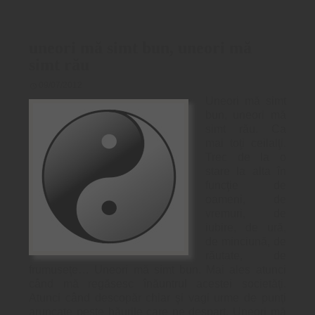
uneori mă simt bun, uneori mă
simt rău
09/07/2012
Uneori mă simt
bun, uneori mă
simt rău. Ca
mai toţi ceilalţi.
Trec de la o
stare la alta în
funcţie de
oameni, de
vremuri, de
iubire, de ură,
de minciună, de
răutate, de
frumuseţe… Uneori mă simt bun. Mai ales atunci
când mă regăsesc înăuntrul acestei societăţi.
Atunci când descopăr chiar şi vagi urme de punţi
aruncate peste hăurile care ne despart. Uneori mă