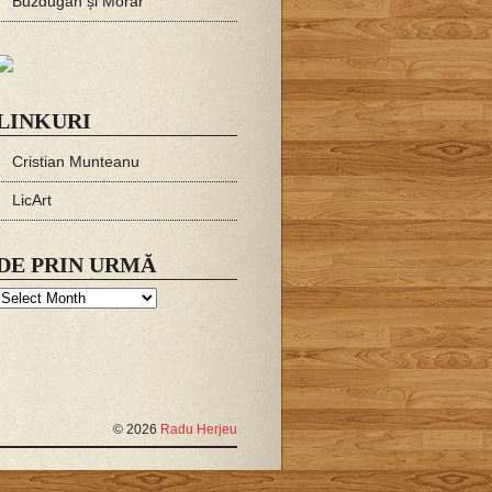
Buzdugan și Morar
LINKURI
Cristian Munteanu
LicArt
DE PRIN URMĂ
De
prin
urmă
© 2026
Radu Herjeu