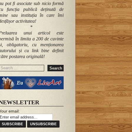
nu pot fi asociate sub nicio formă
cu funcția publică deținută de
mine sau instituția în care îmi
desfășor activitatea!
*
Preluarea unui articol este
permisă în limita a 200 de cuvinte
și, obligatoriu, cu menționarea
autorului și cu link bine definit
către postarea originală!
Search
for:
NEWSLETTER
Your email: