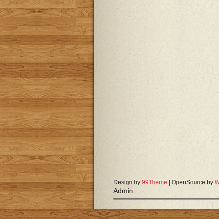
Design by
99Theme
| OpenSource by
W
Admin