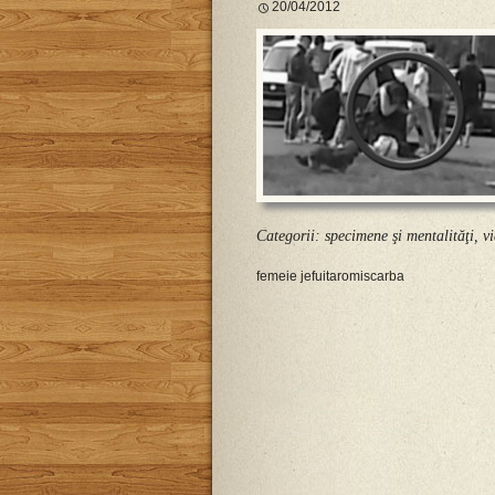
20/04/2012
Categorii:
specimene şi mentalităţi
,
vi
femeie jefuita
romi
scarba