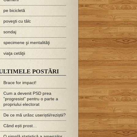
pe bicicletă
poveşti cu tâlc
sondaj
specimene şi mentalităţi
viaţa cetăţii
ULTIMELE POSTĂRI
Brace for impact!
Cum a devenit PSD prea
”progresist” pentru o parte a
propriului electorat
De ce mă urăsc useriștii/reziștii?
Când ești prost…
O simplă statistică a amenzilor