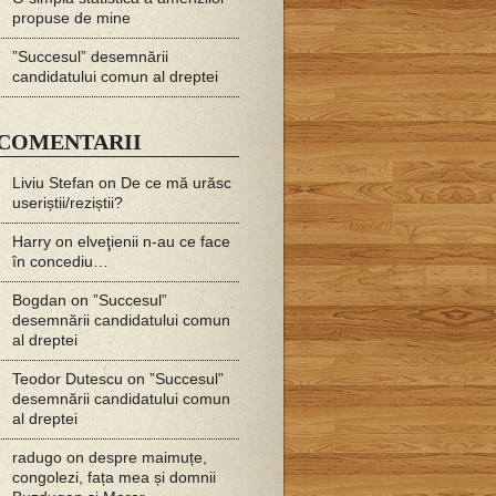
propuse de mine
”Succesul” desemnării
candidatului comun al dreptei
COMENTARII
Liviu Stefan
on
De ce mă urăsc
useriștii/reziștii?
Harry
on
elveţienii n-au ce face
în concediu…
Bogdan
on
”Succesul”
desemnării candidatului comun
al dreptei
Teodor Dutescu
on
”Succesul”
desemnării candidatului comun
al dreptei
radugo
on
despre maimuțe,
congolezi, fața mea și domnii