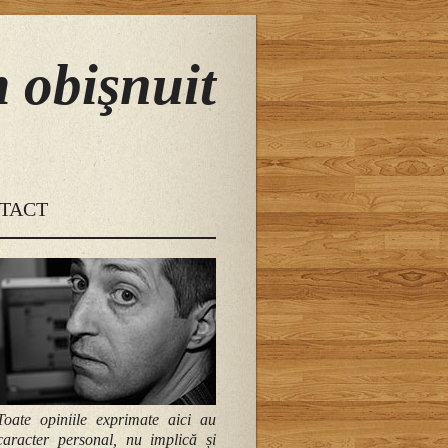
 obişnuit
TACT
Toate opiniile exprimate aici au
caracter personal, nu implică și