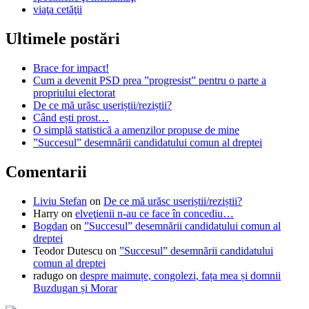
viaţa cetăţii
Ultimele postări
Brace for impact!
Cum a devenit PSD prea ”progresist” pentru o parte a
propriului electorat
De ce mă urăsc useriștii/reziștii?
Când ești prost…
O simplă statistică a amenzilor propuse de mine
”Succesul” desemnării candidatului comun al dreptei
Comentarii
Liviu Stefan
on
De ce mă urăsc useriștii/reziștii?
Harry
on
elveţienii n-au ce face în concediu…
Bogdan
on
”Succesul” desemnării candidatului comun al
dreptei
Teodor Dutescu
on
”Succesul” desemnării candidatului
comun al dreptei
radugo
on
despre maimuțe, congolezi, fața mea și domnii
Buzdugan și Morar