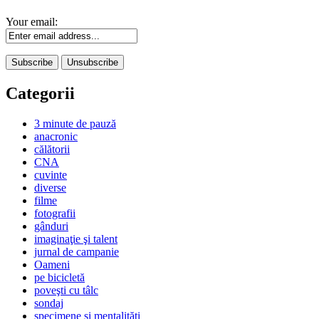
Your email:
Categorii
3 minute de pauză
anacronic
călătorii
CNA
cuvinte
diverse
filme
fotografii
gânduri
imaginaţie şi talent
jurnal de campanie
Oameni
pe bicicletă
poveşti cu tâlc
sondaj
specimene şi mentalităţi