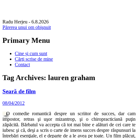
Radu Herjeu
- 6.8.2026
Părerea unui om obişnuit
Primary Menu
Skip
Cine și cum sunt
to
Cărţi scrise de mine
content
Contact
Tag Archives: lauren graham
Seară de film
08/04/2012
O comedie romantică despre un scriitor de succes, dar cam
impostor, retras şi uşor mizantrop, şi o chiropracticiană puţin
zăpăcită. Bărbatul va accepta că tot mai bine e alături de cei care te
iubesc şi că, deşi a scris o carte de imens succes despre răspunsuri la
întrebări esenţiale, el e departe de a le avea pe toate. Un film plăcut,