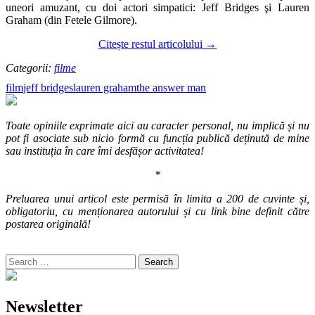
uneori amuzant, cu doi actori simpatici: Jeff Bridges şi Lauren
Graham (din Fetele Gilmore).
Citește restul articolului
→
Categorii:
filme
film
jeff bridges
lauren graham
the answer man
Toate opiniile exprimate aici au caracter personal, nu implică și nu
pot fi asociate sub nicio formă cu funcția publică deținută de mine
sau instituția în care îmi desfășor activitatea!
*
Preluarea unui articol este permisă în limita a 200 de cuvinte și,
obligatoriu, cu menționarea autorului și cu link bine definit către
postarea originală!
Search
for:
Newsletter