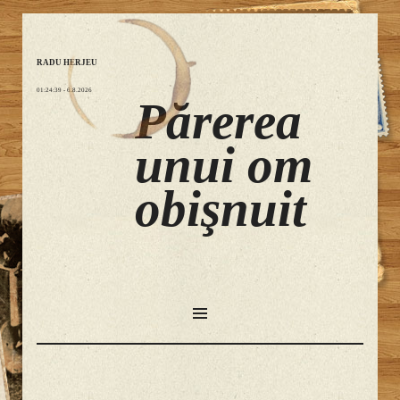
RADU HERJEU
01:24:40
- 6.8.2026
Părerea
unui om
obişnuit
SKIP
TO
CONTENT