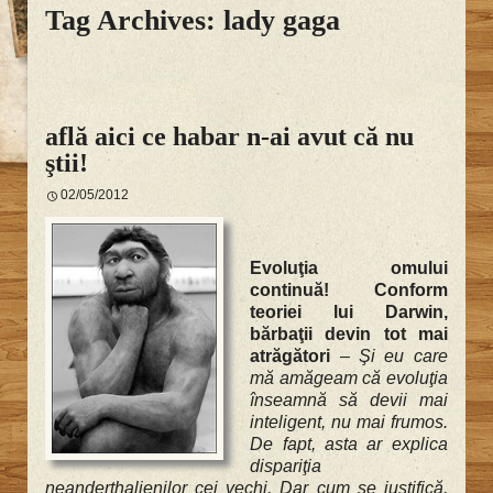
Tag Archives: lady gaga
află aici ce habar n-ai avut că nu
ştii!
02/05/2012
Evoluţia omului
continuă! Conform
teoriei lui Darwin,
bărbaţii devin tot mai
atrăgători
–
Şi eu care
mă amăgeam că evoluţia
înseamnă să devii mai
inteligent, nu mai frumos.
De fapt, asta ar explica
dispariţia
neanderthalienilor cei vechi. Dar cum se justifică,