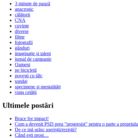
3 minute de pauză
anacronic
călătorii
CNA
cuvinte
diverse
filme
fotografii
gânduri
imaginaţie şi talent
jurnal de campanie
Oameni
pe bicicletă
poveşti cu tâlc
sondaj
specimene şi mentalităţi
viaţa cetăţii
Ultimele postări
Brace for impact!
Cum a devenit PSD prea ”progresist” pentru o parte a propriului
De ce mă urăsc useriștii/reziștii?
Când ești prost…