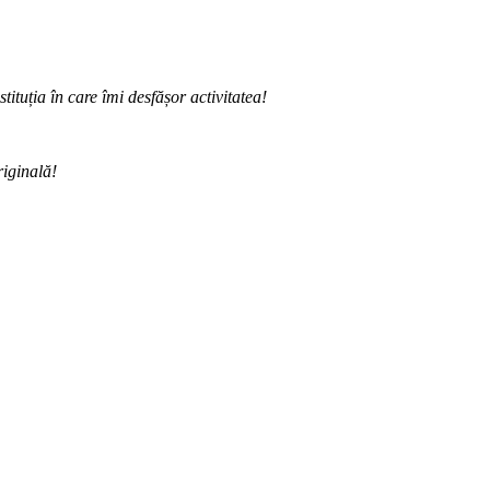
ituția în care îmi desfășor activitatea!
riginală!