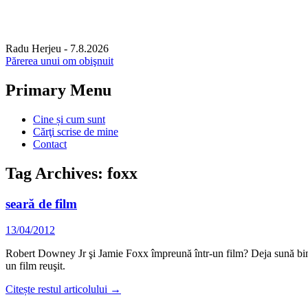
Radu Herjeu
- 7.8.2026
Părerea unui om obişnuit
Primary Menu
Skip
Cine și cum sunt
to
Cărţi scrise de mine
content
Contact
Tag Archives: foxx
seară de film
13/04/2012
Robert Downey Jr şi Jamie Foxx împreună într-un film? Deja sună bine. 
un film reuşit.
Citește restul articolului
→