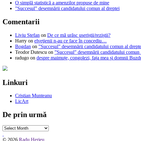
O simplă statistică a amenzilor propuse de mine
”Succesul” desemnării candidatului comun al dreptei
Comentarii
Liviu Stefan
on
De ce mă urăsc useriștii/reziștii?
Harry
on
elveţienii n-au ce face în concediu…
Bogdan
on
”Succesul” desemnării candidatului comun al drepte
Teodor Dutescu
on
”Succesul” desemnării candidatului comun a
radugo
on
despre maimuțe, congolezi, fața mea și domnii Buzd
Linkuri
Cristian Munteanu
LicArt
De prin urmă
De
prin
urmă
© 2026
Radu Herjeu