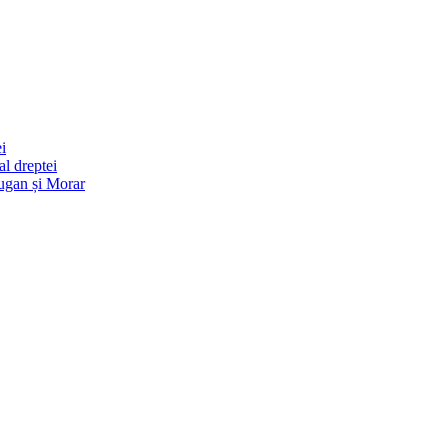
i
l dreptei
ugan și Morar