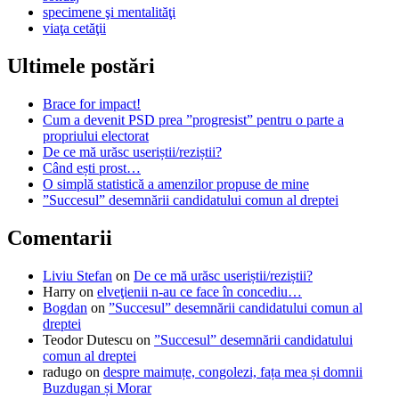
specimene şi mentalităţi
viaţa cetăţii
Ultimele postări
Brace for impact!
Cum a devenit PSD prea ”progresist” pentru o parte a
propriului electorat
De ce mă urăsc useriștii/reziștii?
Când ești prost…
O simplă statistică a amenzilor propuse de mine
”Succesul” desemnării candidatului comun al dreptei
Comentarii
Liviu Stefan
on
De ce mă urăsc useriștii/reziștii?
Harry
on
elveţienii n-au ce face în concediu…
Bogdan
on
”Succesul” desemnării candidatului comun al
dreptei
Teodor Dutescu
on
”Succesul” desemnării candidatului
comun al dreptei
radugo
on
despre maimuțe, congolezi, fața mea și domnii
Buzdugan și Morar