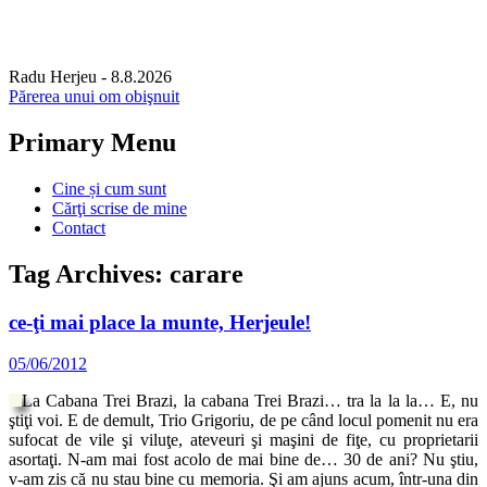
Radu Herjeu
- 8.8.2026
Părerea unui om obişnuit
Primary Menu
Skip
Cine și cum sunt
to
Cărţi scrise de mine
content
Contact
Tag Archives: carare
ce-ţi mai place la munte, Herjeule!
05/06/2012
La Cabana Trei Brazi, la cabana Trei Brazi… tra la la la… E, nu
ştiţi voi. E de demult, Trio Grigoriu, de pe când locul pomenit nu era
sufocat de vile şi viluţe, ateveuri şi maşini de fiţe, cu proprietarii
asortaţi. N-am mai fost acolo de mai bine de… 30 de ani? Nu ştiu,
v-am zis că nu stau bine cu memoria. Şi am ajuns acum, într-una din