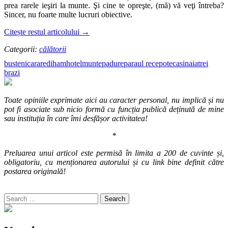
prea rarele ieşiri la munte. Şi cine te opreşte, (mă) vă veţi întreba?
Sincer, nu foarte multe lucruri obiective.
Citește restul articolului
→
Categorii:
călătorii
busteni
carare
diham
hotel
munte
padure
paraul rece
poteca
sinaia
trei
brazi
Toate opiniile exprimate aici au caracter personal, nu implică și nu
pot fi asociate sub nicio formă cu funcția publică deținută de mine
sau instituția în care îmi desfășor activitatea!
*
Preluarea unui articol este permisă în limita a 200 de cuvinte și,
obligatoriu, cu menționarea autorului și cu link bine definit către
postarea originală!
Search
for: