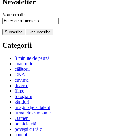
Newsletter
Your email:
Categorii
3 minute de pauză
anacronic
călătorii
CNA
cuvinte
diverse
filme
fotografii
gânduri
imaginaţie şi talent
jurnal de campanie
Oameni
pe bicicletă
poveşti cu tâlc
sondaj