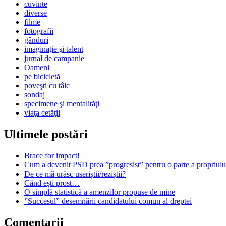
cuvinte
diverse
filme
fotografii
gânduri
imaginaţie şi talent
jurnal de campanie
Oameni
pe bicicletă
poveşti cu tâlc
sondaj
specimene şi mentalităţi
viaţa cetăţii
Ultimele postări
Brace for impact!
Cum a devenit PSD prea ”progresist” pentru o parte a propriului
De ce mă urăsc useriștii/reziștii?
Când ești prost…
O simplă statistică a amenzilor propuse de mine
”Succesul” desemnării candidatului comun al dreptei
Comentarii