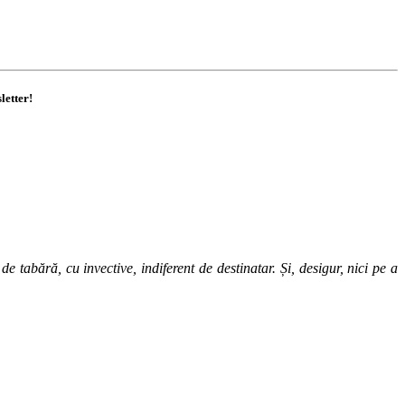
letter!
 tabără, cu invective, indiferent de destinatar. Și, desigur, nici pe a