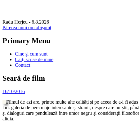
Radu Herjeu
- 6.8.2026
Părerea unui om obişnuit
Primary Menu
Skip
Cine și cum sunt
to
Cărţi scrise de mine
content
Contact
Seară de film
16/10/2016
Filmul de azi are, printre multe alte calități și pe aceea de a-i fi a
tari: galeria de personaje interesante și stranii, despre care nu știi, 
și dialoguri care pendulează între umor negru și considerații filosofice
altuia.