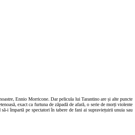
r noastre, Ennio Morricone. Dar pelicula lui Tarantino are și alte puncte
ietenoasă, exact ca furtuna de zăpadă de afară, o serie de morți violente
 să-i împartă pe spectatori în tabere de fani ai supraviețuirii unuia sau