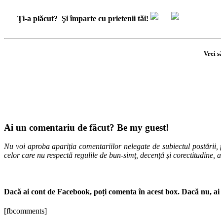
Ţi-a plăcut?
Şi împarte cu prietenii tăi!
Vrei s
Ai un comentariu de făcut? Be my guest!
Nu voi aproba apariţia comentariilor nelegate de subiectul postării, f
celor care nu respectă regulile de bun-simţ, decenţă şi corectitudine, 
Dacă ai cont de Facebook, poți comenta în acest box. Dacă nu, ai 
[fbcomments]