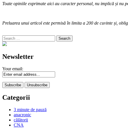
Toate opiniile exprimate aici au caracter personal, nu implică și nu po
Preluarea unui articol este permisă în limita a 200 de cuvinte și, oblig
Search
for:
Newsletter
Your email:
Categorii
3 minute de pauză
anacronic
călătorii
CNA