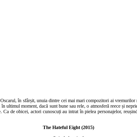
dus Oscarul, în sfârșit, unuia dintre cei mai mari compozitori ai vremurilo
până în ultimul moment, dacă sunt bune sau rele, o atmosferă reece și nepr
. Ca de obicei, actori cunoscuți au intrat în pielea personajelor, reușind
The Hateful Eight (2015)