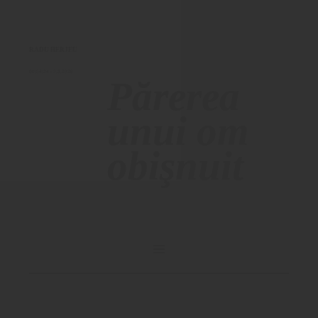
RADU HERJEU
00:54:25
- 7.8.2026
Părerea
unui om
obişnuit
SKIP
TO
CONTENT