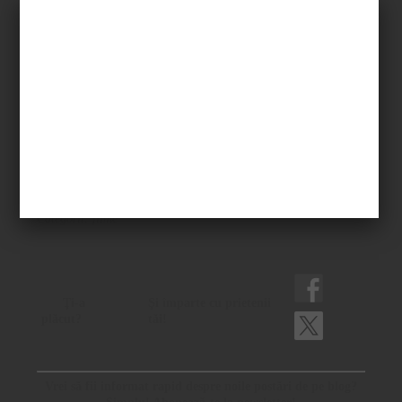
Categorii:
filme
Ţi-a
Şi împarte cu prietenii
plăcut?
tăi!
Vrei să fii informat rapid despre noile postări de pe blog?