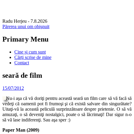
Radu Herjeu
- 7.8.2026
Părerea unui om obişnuit
Primary Menu
Skip
Cine și cum sunt
to
Cărţi scrise de mine
content
Contact
seară de film
15/07/2012
Nu-i aşa că vă doriţi pentru această seară un film care să vă facă să
vedeţi că oamenii pot fi frumoşi şi că există salvare din singurătate?
Uitaţi-vă la această peliculă surprinzătoare despre prietenie. O să vă
amuzaţi, o să deveniţi nostalgici, poate o să lăcrimaţi! Dar sigur n-o
să vă lase indiferenţi. Sau aşa sper :)
Paper Man (2009)