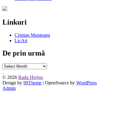
Linkuri
Cristian Munteanu
LicArt
De prin urmă
De
prin
urmă
© 2026
Radu Herjeu
Design by
99Theme
| OpenSource by
WordPress
Admin