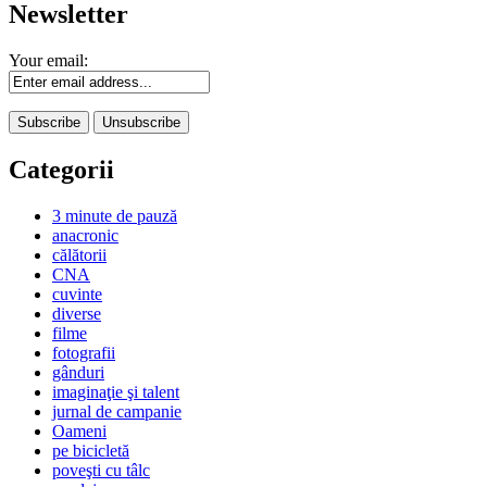
Newsletter
Your email:
Categorii
3 minute de pauză
anacronic
călătorii
CNA
cuvinte
diverse
filme
fotografii
gânduri
imaginaţie şi talent
jurnal de campanie
Oameni
pe bicicletă
poveşti cu tâlc