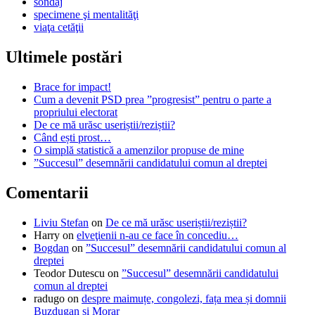
sondaj
specimene şi mentalităţi
viaţa cetăţii
Ultimele postări
Brace for impact!
Cum a devenit PSD prea ”progresist” pentru o parte a
propriului electorat
De ce mă urăsc useriștii/reziștii?
Când ești prost…
O simplă statistică a amenzilor propuse de mine
”Succesul” desemnării candidatului comun al dreptei
Comentarii
Liviu Stefan
on
De ce mă urăsc useriștii/reziștii?
Harry
on
elveţienii n-au ce face în concediu…
Bogdan
on
”Succesul” desemnării candidatului comun al
dreptei
Teodor Dutescu
on
”Succesul” desemnării candidatului
comun al dreptei
radugo
on
despre maimuțe, congolezi, fața mea și domnii
Buzdugan și Morar