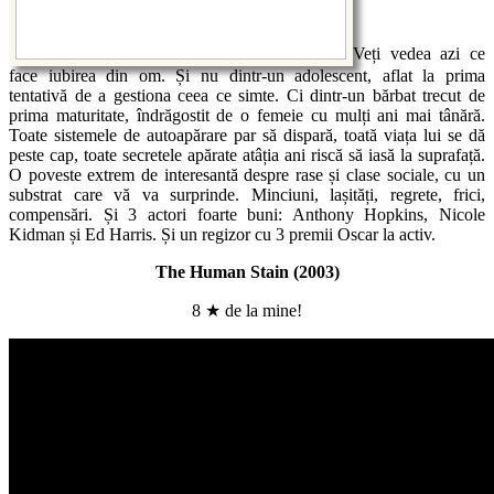
Veți vedea azi ce
face iubirea din om. Și nu dintr-un adolescent, aflat la prima
tentativă de a gestiona ceea ce simte. Ci dintr-un bărbat trecut de
prima maturitate, îndrăgostit de o femeie cu mulți ani mai tânără.
Toate sistemele de autoapărare par să dispară, toată viața lui se dă
peste cap, toate secretele apărate atâția ani riscă să iasă la suprafață.
O poveste extrem de interesantă despre rase și clase sociale, cu un
substrat care vă va surprinde. Minciuni, lașități, regrete, frici,
compensări. Și 3 actori foarte buni: Anthony Hopkins, Nicole
Kidman și Ed Harris. Și un regizor cu 3 premii Oscar la activ.
The Human Stain (2003)
8 ★ de la mine!