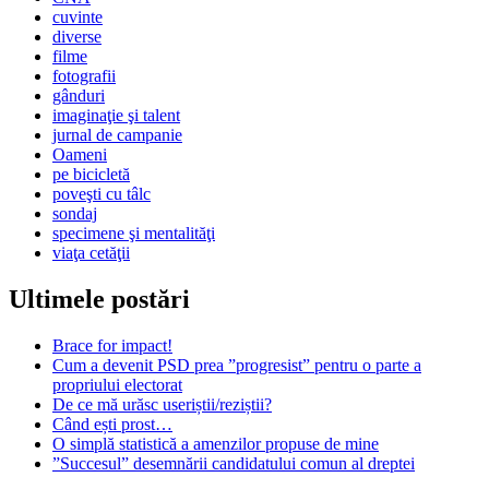
cuvinte
diverse
filme
fotografii
gânduri
imaginaţie şi talent
jurnal de campanie
Oameni
pe bicicletă
poveşti cu tâlc
sondaj
specimene şi mentalităţi
viaţa cetăţii
Ultimele postări
Brace for impact!
Cum a devenit PSD prea ”progresist” pentru o parte a
propriului electorat
De ce mă urăsc useriștii/reziștii?
Când ești prost…
O simplă statistică a amenzilor propuse de mine
”Succesul” desemnării candidatului comun al dreptei