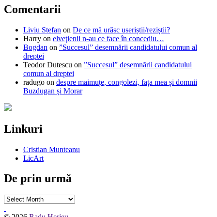
Comentarii
Liviu Stefan
on
De ce mă urăsc useriștii/reziștii?
Harry
on
elveţienii n-au ce face în concediu…
Bogdan
on
”Succesul” desemnării candidatului comun al
dreptei
Teodor Dutescu
on
”Succesul” desemnării candidatului
comun al dreptei
radugo
on
despre maimuțe, congolezi, fața mea și domnii
Buzdugan și Morar
Linkuri
Cristian Munteanu
LicArt
De prin urmă
De
prin
urmă
© 2026
Radu Herjeu