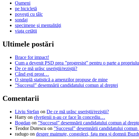
Oameni
pe bicicletă
poveşti cu tâlc
sondaj
specimene şi mentalităţi
viaţa cetăţii
Ultimele postări
Brace for impact!
Cum a devenit PSD prea ”progresist” pentru o parte a propriului
De ce mă urăsc useriștii/reziștii?
Când ești prost…
O simplă statistică a amenzilor propuse de mine
”Succesul” desemnării candidatului comun al dreptei
Comentarii
Liviu Stefan
on
De ce mă urăsc useriștii/reziștii?
Harry
on
elveţienii n-au ce face în concediu…
Bogdan
on
”Succesul” desemnării candidatului comun al drepte
Teodor Dutescu
on
”Succesul” desemnării candidatului comun a
radugo
on
despre maimuțe, congolezi, fața mea și domnii Buzd