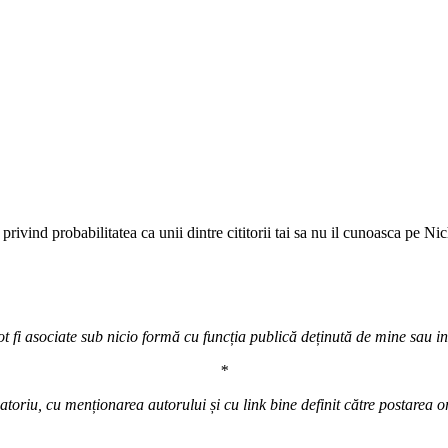
rivind probabilitatea ca unii dintre cititorii tai sa nu il cunoasca pe Ni
t fi asociate sub nicio formă cu funcția publică deținută de mine sau inst
*
atoriu, cu menționarea autorului și cu link bine definit către postarea o