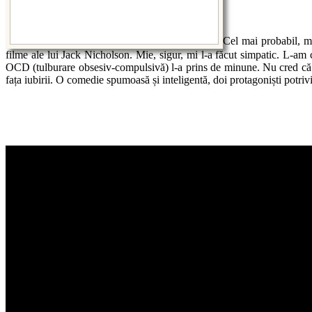
Cel mai probabil, mul
filme ale lui Jack Nicholson. Mie, sigur, mi l-a făcut simpatic. L-am
OCD (tulburare obsesiv-compulsivă) l-a prins de minune. Nu cred că su
fața iubirii. O comedie spumoasă și inteligentă, doi protagoniști potriv