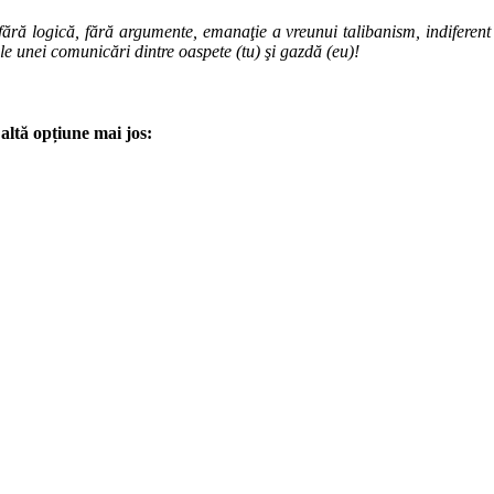
ără logică, fără argumente, emanaţie a vreunui talibanism, indiferent de
ale unei comunicări dintre oaspete (tu) şi gazdă (eu)!
altă opțiune mai jos: