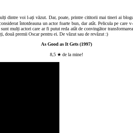
ți dintre voi l-ați văzut. Dar, poate, printre cititorii mai tineri ai blo
 considerat întotdeauna un actor foarte bun, dar atât. Pelicula pe care 
nt mulți actori care ar fi putut reda atât de convingător transformarea 
iți, două premii Oscar pentru ei. De văzut sau de revăzut :)
As Good as It Gets (1997)
8,5 ★ de la mine!