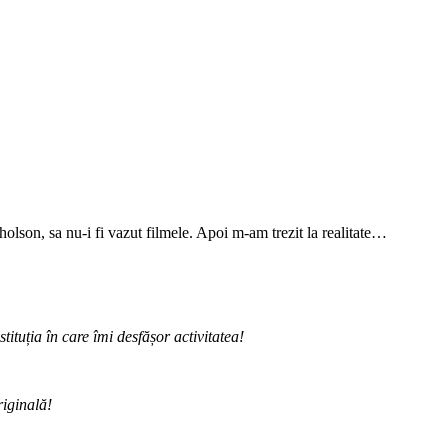
cholson, sa nu-i fi vazut filmele. Apoi m-am trezit la realitate…
ituția în care îmi desfășor activitatea!
riginală!