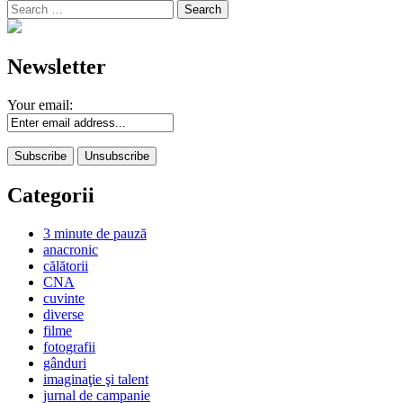
Search
for:
Newsletter
Your email:
Categorii
3 minute de pauză
anacronic
călătorii
CNA
cuvinte
diverse
filme
fotografii
gânduri
imaginaţie şi talent
jurnal de campanie