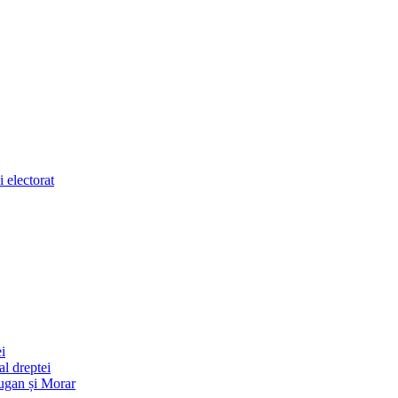
 electorat
i
l dreptei
ugan și Morar