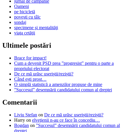
jurnal de campanie
Oameni
pe bicicletă
poveşti cu tâlc
sondaj
specimene şi mentalităţi
viaţa cetăţii
Ultimele postări
Brace for impact!
Cum a devenit PSD prea ”progresist” pentru o parte a
propriului electorat
De ce mă urăsc useriștii/reziștii?
Când ești prost…
O simplă statistică a amenzilor propuse de mine
”Succesul” desemnării candidatului comun al dreptei
Comentarii
Liviu Stefan
on
De ce mă urăsc useriștii/reziștii?
Harry
on
elveţienii n-au ce face în concediu…
Bogdan
on
”Succesul” desemnării candidatului comun al
dreptei