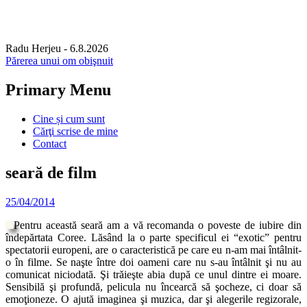
Radu Herjeu
- 6.8.2026
Părerea unui om obişnuit
Primary Menu
Skip
Cine și cum sunt
to
Cărţi scrise de mine
content
Contact
seară de film
25/04/2014
Pentru această seară am a vă recomanda o poveste de iubire din
îndepărtata Coree. Lăsând la o parte specificul ei “exotic” pentru
spectatorii europeni, are o caracteristică pe care eu n-am mai întâlnit-
o în filme. Se naşte între doi oameni care nu s-au întâlnit şi nu au
comunicat niciodată. Şi trăieşte abia după ce unul dintre ei moare.
Sensibilă şi profundă, pelicula nu încearcă să şocheze, ci doar să
emoţioneze. O ajută imaginea şi muzica, dar şi alegerile regizorale,