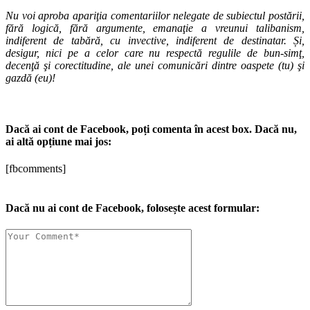
Nu voi aproba apariţia comentariilor nelegate de subiectul postării,
fără logică, fără argumente, emanaţie a vreunui talibanism,
indiferent de tabără, cu invective, indiferent de destinatar. Și,
desigur, nici pe a celor care nu respectă regulile de bun-simţ,
decenţă şi corectitudine, ale unei comunicări dintre oaspete (tu) şi
gazdă (eu)!
Dacă ai cont de Facebook, poți comenta în acest box. Dacă nu,
ai altă opțiune mai jos:
[fbcomments]
Dacă nu ai cont de Facebook, folosește acest formular: