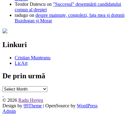
Teodor Dutescu
on
”Succesul” desemnării candidatului
comun al dreptei
radugo
on
despre maimuțe, congolezi, fața mea și domnii
Buzdugan și Morar
Linkuri
Cristian Munteanu
LicArt
De prin urmă
De
prin
urmă
© 2026
Radu Herjeu
Design by
99Theme
| OpenSource by
WordPress
Admin