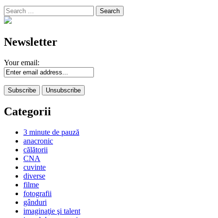
Search
for:
Newsletter
Your email:
Categorii
3 minute de pauză
anacronic
călătorii
CNA
cuvinte
diverse
filme
fotografii
gânduri
imaginaţie şi talent