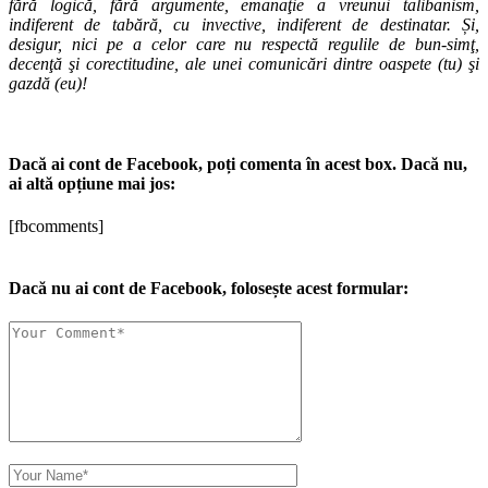
fără logică, fără argumente, emanaţie a vreunui talibanism,
indiferent de tabără, cu invective, indiferent de destinatar. Și,
desigur, nici pe a celor care nu respectă regulile de bun-simţ,
decenţă şi corectitudine, ale unei comunicări dintre oaspete (tu) şi
gazdă (eu)!
Dacă ai cont de Facebook, poți comenta în acest box. Dacă nu,
ai altă opțiune mai jos:
[fbcomments]
Dacă nu ai cont de Facebook, folosește acest formular: