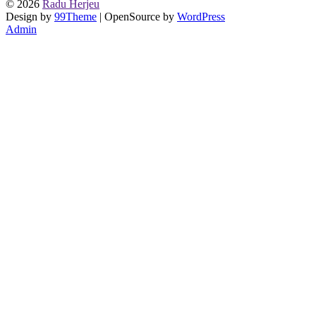
urmă
© 2026
Radu Herjeu
Design by
99Theme
| OpenSource by
WordPress
Admin