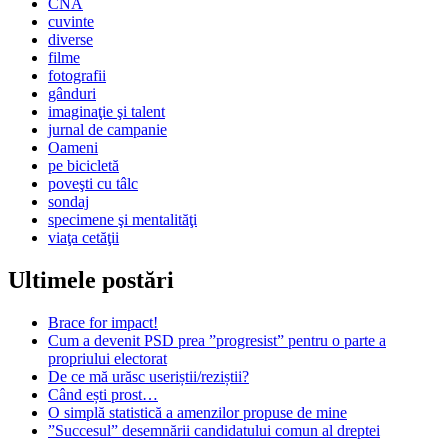
CNA
cuvinte
diverse
filme
fotografii
gânduri
imaginaţie şi talent
jurnal de campanie
Oameni
pe bicicletă
poveşti cu tâlc
sondaj
specimene şi mentalităţi
viaţa cetăţii
Ultimele postări
Brace for impact!
Cum a devenit PSD prea ”progresist” pentru o parte a
propriului electorat
De ce mă urăsc useriștii/reziștii?
Când ești prost…
O simplă statistică a amenzilor propuse de mine
”Succesul” desemnării candidatului comun al dreptei