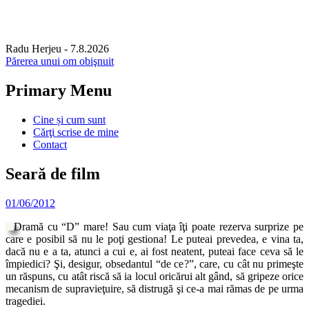
Radu Herjeu
- 7.8.2026
Părerea unui om obişnuit
Primary Menu
Skip
Cine și cum sunt
to
Cărţi scrise de mine
content
Contact
Seară de film
01/06/2012
Dramă cu “D” mare! Sau cum viaţa îţi poate rezerva surprize pe
care e posibil să nu le poţi gestiona! Le puteai prevedea, e vina ta,
dacă nu e a ta, atunci a cui e, ai fost neatent, puteai face ceva să le
împiedici? Şi, desigur, obsedantul “de ce?”, care, cu cât nu primeşte
un răspuns, cu atât riscă să ia locul oricărui alt gând, să gripeze orice
mecanism de supravieţuire, să distrugă şi ce-a mai rămas de pe urma
tragediei.