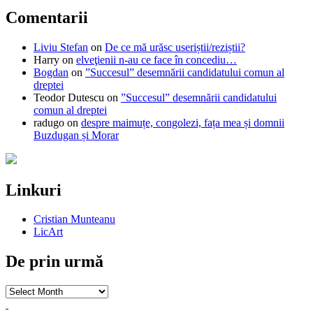
Comentarii
Liviu Stefan
on
De ce mă urăsc useriștii/reziștii?
Harry
on
elveţienii n-au ce face în concediu…
Bogdan
on
”Succesul” desemnării candidatului comun al
dreptei
Teodor Dutescu
on
”Succesul” desemnării candidatului
comun al dreptei
radugo
on
despre maimuțe, congolezi, fața mea și domnii
Buzdugan și Morar
Linkuri
Cristian Munteanu
LicArt
De prin urmă
De
prin