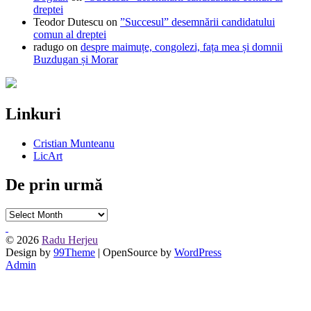
dreptei
Teodor Dutescu
on
”Succesul” desemnării candidatului
comun al dreptei
radugo
on
despre maimuțe, congolezi, fața mea și domnii
Buzdugan și Morar
Linkuri
Cristian Munteanu
LicArt
De prin urmă
De
prin
urmă
© 2026
Radu Herjeu
Design by
99Theme
| OpenSource by
WordPress
Admin