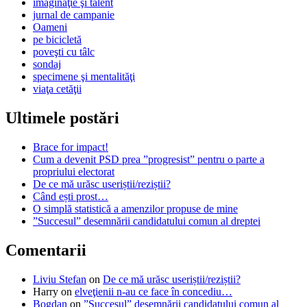
imaginaţie şi talent
jurnal de campanie
Oameni
pe bicicletă
poveşti cu tâlc
sondaj
specimene şi mentalităţi
viaţa cetăţii
Ultimele postări
Brace for impact!
Cum a devenit PSD prea ”progresist” pentru o parte a
propriului electorat
De ce mă urăsc useriștii/reziștii?
Când ești prost…
O simplă statistică a amenzilor propuse de mine
”Succesul” desemnării candidatului comun al dreptei
Comentarii
Liviu Stefan
on
De ce mă urăsc useriștii/reziștii?
Harry
on
elveţienii n-au ce face în concediu…
Bogdan
on
”Succesul” desemnării candidatului comun al