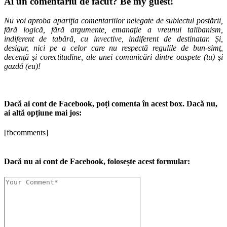
Ai un comentariu de făcut? Be my guest!
Nu voi aproba apariţia comentariilor nelegate de subiectul postării,
fără logică, fără argumente, emanaţie a vreunui talibanism,
indiferent de tabără, cu invective, indiferent de destinatar. Și,
desigur, nici pe a celor care nu respectă regulile de bun-simţ,
decenţă şi corectitudine, ale unei comunicări dintre oaspete (tu) şi
gazdă (eu)!
Dacă ai cont de Facebook, poți comenta în acest box. Dacă nu,
ai altă opțiune mai jos:
[fbcomments]
Dacă nu ai cont de Facebook, folosește acest formular: