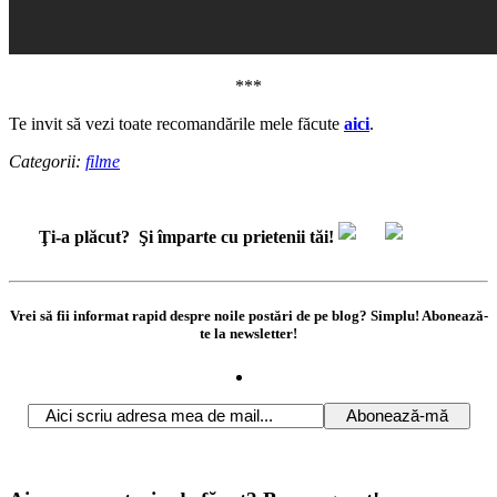
***
Te invit să vezi toate recomandările mele făcute
aici
.
Categorii:
filme
Ţi-a plăcut?
Şi împarte cu prietenii tăi!
Vrei să fii informat rapid despre noile postări de pe blog? Simplu! Abonează-
te la newsletter!