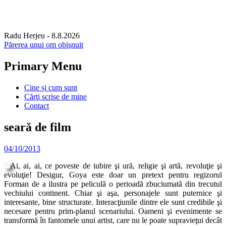
Radu Herjeu
- 8.8.2026
Părerea unui om obişnuit
Primary Menu
Skip
Cine și cum sunt
to
Cărţi scrise de mine
content
Contact
seară de film
04/10/2013
Ai, ai, ai, ce poveste de iubire şi ură, religie şi artă, revoluţie şi
evoluţie! Desigur, Goya este doar un pretext pentru regizorul
Forman de a ilustra pe peliculă o perioadă zbuciumată din trecutul
vechiului continent. Chiar şi aşa, personajele sunt puternice şi
interesante, bine structurate. Interacţiunile dintre ele sunt credibile şi
necesare pentru prim-planul scenariului. Oameni şi evenimente se
transformă în fantomele unui artist, care nu le poate supravieţui decât