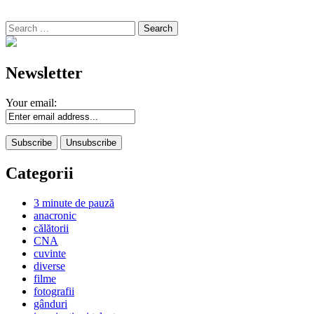
Search
for:
Newsletter
Your email:
Categorii
3 minute de pauză
anacronic
călătorii
CNA
cuvinte
diverse
filme
fotografii
gânduri