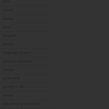
CNA
cuvinte
diverse
filme
fotografii
gânduri
imaginaţie şi talent
jurnal de campanie
Oameni
pe bicicletă
poveşti cu tâlc
sondaj
specimene şi mentalităţi