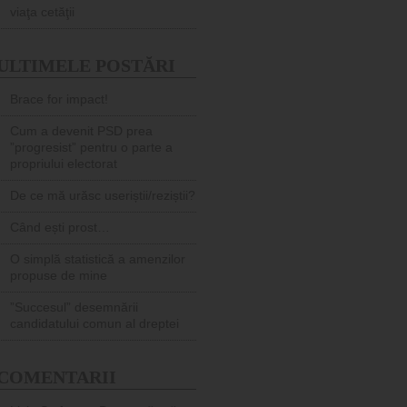
viaţa cetăţii
ULTIMELE POSTĂRI
Brace for impact!
Cum a devenit PSD prea
”progresist” pentru o parte a
propriului electorat
De ce mă urăsc useriștii/reziștii?
Când ești prost…
O simplă statistică a amenzilor
propuse de mine
”Succesul” desemnării
candidatului comun al dreptei
COMENTARII