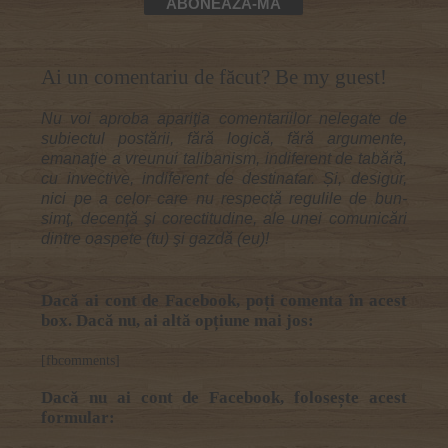
Ai un comentariu de făcut? Be my guest!
Nu voi aproba apariţia comentariilor nelegate de
subiectul postării, fără logică, fără argumente,
emanaţie a vreunui talibanism, indiferent de tabără,
cu invective, indiferent de destinatar. Și, desigur,
nici pe a celor care nu respectă regulile de bun-
simţ, decenţă şi corectitudine, ale unei comunicări
dintre oaspete (tu) şi gazdă (eu)!
Dacă ai cont de Facebook, poți comenta în acest
box. Dacă nu, ai altă opțiune mai jos:
[fbcomments]
Dacă nu ai cont de Facebook, folosește acest
formular: