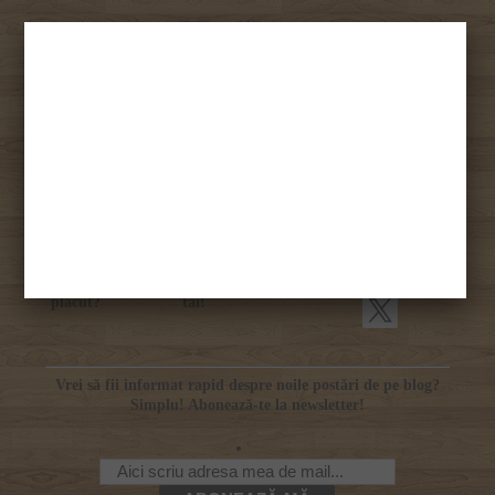
***
Te invit să vezi toate recomandările mele făcute
aici
.
Categorii:
filme
film
recomandare
the ledge
Ţi-a
Şi împarte cu prietenii
plăcut?
tăi!
Vrei să fii informat rapid despre noile postări de pe blog?
Simplu! Abonează-te la newsletter!