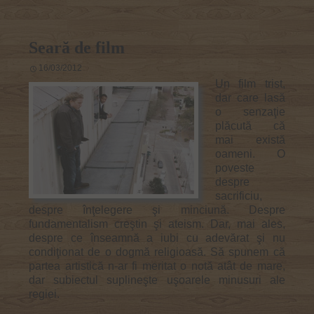
Seară de film
16/03/2012
Un film trist,
dar care lasă
o senzaţie
plăcută că
mai există
oameni. O
poveste
despre
sacrificiu,
despre înţelegere şi minciună. Despre
fundamentalism creştin şi ateism. Dar, mai ales,
despre ce înseamnă a iubi cu adevărat şi nu
condiţionat de o dogmă religioasă. Să spunem că
partea artistică n-ar fi meritat o notă atât de mare,
dar subiectul suplineşte uşoarele minusuri ale
regiei.