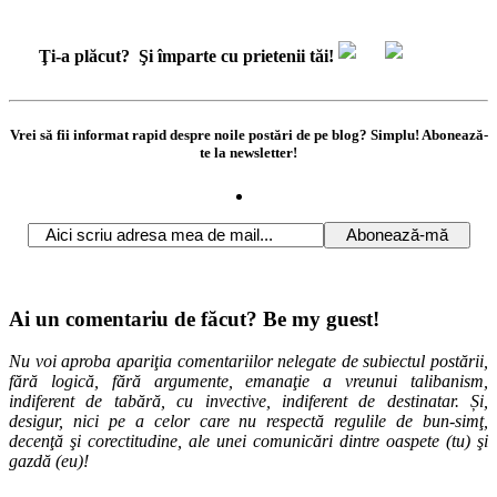
Ţi-a plăcut?
Şi împarte cu prietenii tăi!
Vrei să fii informat rapid despre noile postări de pe blog? Simplu! Abonează-
te la newsletter!
Ai un comentariu de făcut? Be my guest!
Nu voi aproba apariţia comentariilor nelegate de subiectul postării,
fără logică, fără argumente, emanaţie a vreunui talibanism,
indiferent de tabără, cu invective, indiferent de destinatar. Și,
desigur, nici pe a celor care nu respectă regulile de bun-simţ,
decenţă şi corectitudine, ale unei comunicări dintre oaspete (tu) şi
gazdă (eu)!