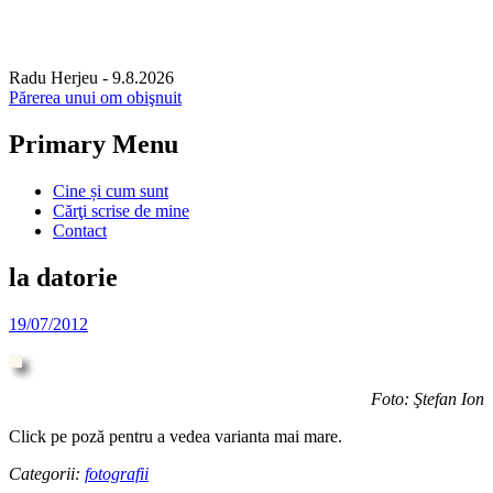
Radu Herjeu
- 9.8.2026
Părerea unui om obişnuit
Primary Menu
Skip
Cine și cum sunt
to
Cărţi scrise de mine
content
Contact
la datorie
19/07/2012
Foto: Ştefan Ion
Click pe poză pentru a vedea varianta mai mare.
Categorii:
fotografii