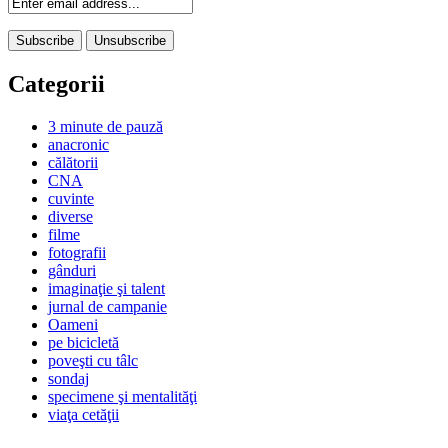
Categorii
3 minute de pauză
anacronic
călătorii
CNA
cuvinte
diverse
filme
fotografii
gânduri
imaginaţie şi talent
jurnal de campanie
Oameni
pe bicicletă
poveşti cu tâlc
sondaj
specimene şi mentalităţi
viaţa cetăţii