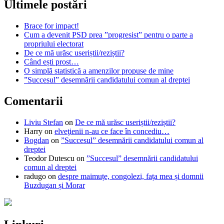
Ultimele postări
Brace for impact!
Cum a devenit PSD prea ”progresist” pentru o parte a
propriului electorat
De ce mă urăsc useriștii/reziștii?
Când ești prost…
O simplă statistică a amenzilor propuse de mine
”Succesul” desemnării candidatului comun al dreptei
Comentarii
Liviu Stefan
on
De ce mă urăsc useriștii/reziștii?
Harry
on
elveţienii n-au ce face în concediu…
Bogdan
on
”Succesul” desemnării candidatului comun al
dreptei
Teodor Dutescu
on
”Succesul” desemnării candidatului
comun al dreptei
radugo
on
despre maimuțe, congolezi, fața mea și domnii
Buzdugan și Morar