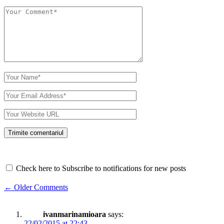
Check here to Subscribe to notifications for new posts
Comment
← Older Comments
navigation
ivanmarinamioara
says:
22/02/2015 at 22:43