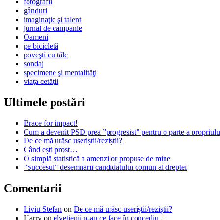
fotografii
gânduri
imaginaţie şi talent
jurnal de campanie
Oameni
pe bicicletă
poveşti cu tâlc
sondaj
specimene şi mentalităţi
viaţa cetăţii
Ultimele postări
Brace for impact!
Cum a devenit PSD prea ”progresist” pentru o parte a propriului
De ce mă urăsc useriștii/reziștii?
Când ești prost…
O simplă statistică a amenzilor propuse de mine
”Succesul” desemnării candidatului comun al dreptei
Comentarii
Liviu Stefan
on
De ce mă urăsc useriștii/reziștii?
Harry
on
elveţienii n-au ce face în concediu…