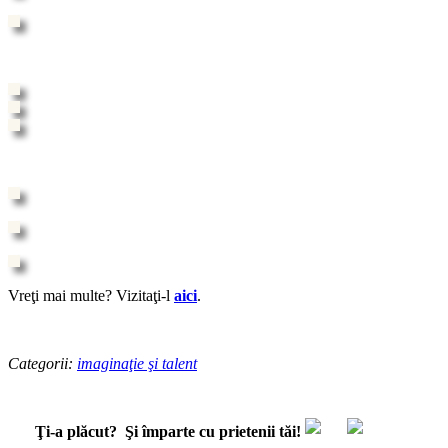
Vreţi mai multe? Vizitaţi-l
aici
.
Categorii:
imaginaţie şi talent
Ţi-a plăcut?
Şi împarte cu prietenii tăi!