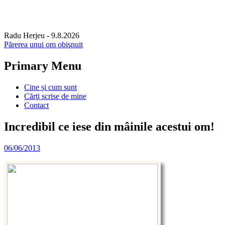
Radu Herjeu
- 9.8.2026
Părerea unui om obişnuit
Primary Menu
Skip
Cine și cum sunt
to
Cărţi scrise de mine
content
Contact
Incredibil ce iese din mâinile acestui om!
06/06/2013