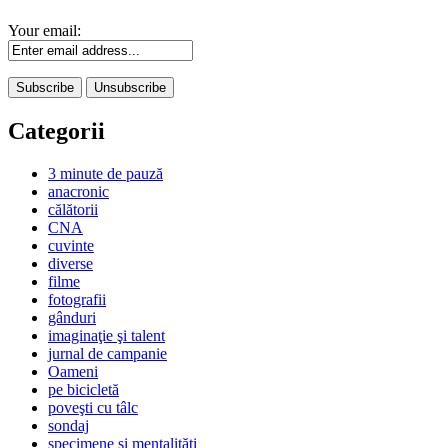
Your email:
Categorii
3 minute de pauză
anacronic
călătorii
CNA
cuvinte
diverse
filme
fotografii
gânduri
imaginaţie şi talent
jurnal de campanie
Oameni
pe bicicletă
poveşti cu tâlc
sondaj
specimene şi mentalităţi