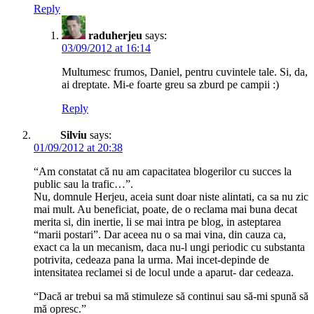
Reply
raduherjeu
says:
03/09/2012 at 16:14
Multumesc frumos, Daniel, pentru cuvintele tale. Si, da,
ai dreptate. Mi-e foarte greu sa zburd pe campii :)
Reply
Silviu
says:
01/09/2012 at 20:38
“Am constatat că nu am capacitatea blogerilor cu succes la
public sau la trafic…”.
Nu, domnule Herjeu, aceia sunt doar niste alintati, ca sa nu zic
mai mult. Au beneficiat, poate, de o reclama mai buna decat
merita si, din inertie, li se mai intra pe blog, in asteptarea
“marii postari”. Dar aceea nu o sa mai vina, din cauza ca,
exact ca la un mecanism, daca nu-l ungi periodic cu substanta
potrivita, cedeaza pana la urma. Mai incet-depinde de
intensitatea reclamei si de locul unde a aparut- dar cedeaza.
“Dacă ar trebui sa mă stimuleze să continui sau să-mi spună să
mă opresc.”