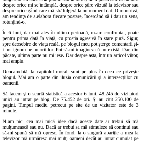
despre orice mi se întâmplă, despre orice ştire văzută la televizor sau
despre orice gând care mă străfulgeră la un moment dat. Dimpotrivă,
am tendinţa de a.elabora fiecare postare, încercând să-i dau un sens,
rotunjind-o.
În 6 luni, dar mai ales în ultima perioadă, m-am confruntat, poate
pentru prima dată în viaţă, cu prostia agresivă în stare pură. Sigur,
spre deosebire de viaţa reală, pe blogul meu pot şterge comentarii şi-
i pot ignora pe autorii lor. Pot să-mi imaginez că nu există. Dar, din
păcate, ultima parte nu-mi iese. Dar despre asta, într-un articol viitor,
mai amplu.
Deocamdată, la capitolul moral, sunt pe plus în ceea ce priveşte
blogul. Mai am o parte din iluzia comunicării şi a intersecţiilor cu
oamenii.
Să facem şi o scurtă statistică a acestor 6 luni. 48.245 de vizitatori
unici au intrat pe blog. De 75.452 de ori. Şi au citit 250.100 de
pagini. Timpul mediu petrecut pe site de un vizitator este de 3
minute.
N-am nici cea mai mică idee dacă aceste date ar trebui să mă
mulţumească sau nu. Dacă ar trebui sa mă stimuleze să continui sau
să-mi spună să mă opresc. În fond, la o singură apariţie a mea la
televizor mă urmăresc mai mulţi oameni decât au intrat cumulat pe