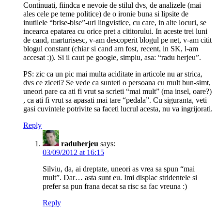
Continuati, fiindca e nevoie de stilul dvs, de analizele (mai
ales cele pe teme politice) de o ironie buna si lipsite de
inutilele “brise-bise”-uri lingvistice, cu care, in alte locuri, se
incearca epatarea cu orice pret a cititorului. In aceste trei luni
de cand, marturisesc, v-am descoperit blogul pe net, v-am citit
blogul constant (chiar si cand am fost, recent, in SK, l-am
accesat :)). Si il caut pe google, simplu, asa: “radu herjeu”.
PS: zic ca un pic mai multa aciditate in articole nu ar strica,
dvs ce ziceti? Se vede ca sunteti o persoana cu mult bun-simt,
uneori pare ca ati fi vrut sa scrieti “mai mult” (ma insel, oare?)
, ca ati fi vrut sa apasati mai tare “pedala”. Cu siguranta, veti
gasi cuvintele potrivite sa faceti lucrul acesta, nu va ingrijorati.
Reply
raduherjeu
says:
03/09/2012 at 16:15
Silviu, da, ai dreptate, uneori as vrea sa spun “mai
mult”. Dar… asta sunt eu. Imi displac stridentele si
prefer sa pun frana decat sa risc sa fac vreuna :)
Reply