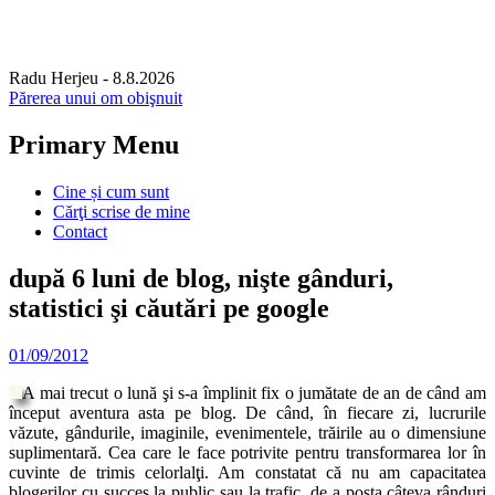
Radu Herjeu
- 8.8.2026
Părerea unui om obişnuit
Primary Menu
Skip
Cine și cum sunt
to
Cărţi scrise de mine
content
Contact
după 6 luni de blog, nişte gânduri,
statistici şi căutări pe google
01/09/2012
A mai trecut o lună şi s-a împlinit fix o jumătate de an de când am
început aventura asta pe blog. De când, în fiecare zi, lucrurile
văzute, gândurile, imaginile, evenimentele, trăirile au o dimensiune
suplimentară. Cea care le face potrivite pentru transformarea lor în
cuvinte de trimis celorlalţi. Am constatat că nu am capacitatea
blogerilor cu succes la public sau la trafic, de a posta câteva rânduri