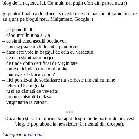
blog de la naşterea lui. Cu mult mai puţin efort din partea mea :)
Şi pentru final, ca de obicei, să vedem ce au mai căutat oamenii care
au ajuns pe blogul meu. Mulţumesc, Google :)
– ce poate fi alb
– când intri în luna a 5-a
– ce simti cand asculti beethoven
– cum se poate inchide cutia pandorei?
– daca este voie in bagajul de cala cu verdeturi
– de ce a slăbit radu herjeu
– de unde obtin certificat de virginitate
– lumea niciodata nu e multumita
– mai exista fabrica crinul?
– nici pe site-ul de socializare nu vorbeste nimeni cu mine
– rebeca 16 ani goala
– tu și eu cântată de veverițe
– un om obisnuit ia plasa
– virginitatea la catolici
***
Dacă doreşti să fii informat/ă rapid despre noile postări de pe acest
blog, te poţi abona la newsletter (în meniul din dreapta).
Categorii:
anacronic