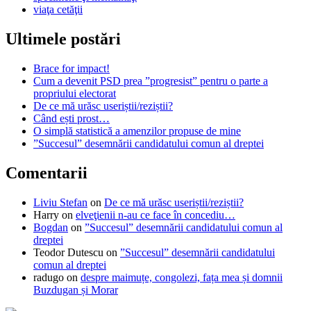
viaţa cetăţii
Ultimele postări
Brace for impact!
Cum a devenit PSD prea ”progresist” pentru o parte a
propriului electorat
De ce mă urăsc useriștii/reziștii?
Când ești prost…
O simplă statistică a amenzilor propuse de mine
”Succesul” desemnării candidatului comun al dreptei
Comentarii
Liviu Stefan
on
De ce mă urăsc useriștii/reziștii?
Harry
on
elveţienii n-au ce face în concediu…
Bogdan
on
”Succesul” desemnării candidatului comun al
dreptei
Teodor Dutescu
on
”Succesul” desemnării candidatului
comun al dreptei
radugo
on
despre maimuțe, congolezi, fața mea și domnii
Buzdugan și Morar