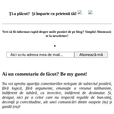
Ţi-a plăcut?
Şi împarte cu prietenii tăi!
Vrei să fii informat rapid despre noile postări de pe blog? Simplu! Abonează-
te la newsletter!
Ai un comentariu de făcut? Be my guest!
Nu voi aproba apariţia comentariilor nelegate de subiectul postării,
fără logică, fără argumente, emanaţie a vreunui talibanism,
indiferent de tabără, cu invective, indiferent de destinatar. Și,
desigur, nici pe a celor care nu respectă regulile de bun-simţ,
decenţă şi corectitudine, ale unei comunicări dintre oaspete (tu) şi
gazdă (eu)!