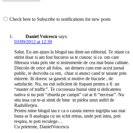
Check here to Subscribe to notifications for new posts
Daniel Voicescu
says:
03/09/2012 at 12:39
Salut. Eu am ajuns la blogul tau dintr-un editorial. Te stiam ca
stirist doar si am fost bucuros sa te cunosc si ca om care
filtreaza viata prin site si instrumente de cea mai buna calitate.
Dincolo de orice alt folos, un demers cum este acest jurnal
public, te dezvolta ca om, chiar si atunci cand te taraste prin
mizerie. Iti doresc sa gasesti si motive de bucurie , de
satisfactie. Nu, nu esti suficient de frapant pentru a fi un
“master of traffic”. Te cocoseaza bunul simt si delicatetea
nativa si nu poti “zburda pe campii” cat ar fi “necesar”. Nu
stiu insa cat te-ai simti de bine in pielea unui astfel de
RaduHerjeu.
Pentru mine blogul tau e ca o casuta mereu ingrijita sau mai
buna ar fi analogia cu un schit retras, unde poti intra, poti
respira, te poti reculege…
Cu prietenie, DanielVoicescu