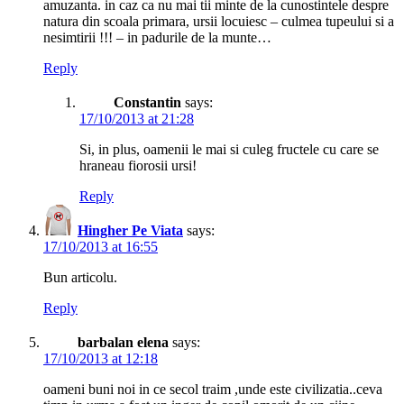
amuzanta. in caz ca nu mai tii minte de la cunostintele despre
natura din scoala primara, ursii locuiesc – culmea tupeului si a
nesimtirii !!! – in padurile de la munte…
Reply
Constantin
says:
17/10/2013 at 21:28
Si, in plus, oamenii le mai si culeg fructele cu care se
hraneau fiorosii ursi!
Reply
Hingher Pe Viata
says:
17/10/2013 at 16:55
Bun articolu.
Reply
barbalan elena
says:
17/10/2013 at 12:18
oameni buni noi in ce secol traim ,unde este civilizatia..ceva