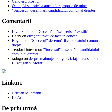
Când ești prost…
O simplă statistică a amenzilor propuse de mine
”Succesul” desemnării candidatului comun al dreptei
Comentarii
Liviu Stefan
on
De ce mă urăsc useriștii/reziștii?
Harry
on
elveţienii n-au ce face în concediu…
Bogdan
on
”Succesul” desemnării candidatului comun al
dreptei
Teodor Dutescu
on
”Succesul” desemnării candidatului
comun al dreptei
radugo
on
despre maimuțe, congolezi, fața mea și domnii
Buzdugan și Morar
Linkuri
Cristian Munteanu
LicArt
De prin urmă