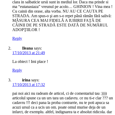
clara in salbaticie ursii sunt in mediul lor. Daca ma prinde si
ma “eutanasiaza” vreunul pe acolo… GHINION ! Vina mea !
Cu cainii din orase, alta vorba. NU AU CE CAUTA PE
STRADA. Am spus-o şi am s-o repet până rămân fără salivă:
MĂSURA CEA MAI FIDELĂ A IUBIRII FAŢĂ DE
CÂINII DE PE STRADĂ ESTE DATĂ DE NUMĂRUL
ADOPŢIILOR !
Reply
Ileana
says:
17/10/2013 at 21:49
La obiect ! Imi place !
Reply
irina
says:
17/10/2013 at 17:32
pai noi aici nu radeam de articol, ci de comentariul tau :))))
articolul spune ca un urs tara un cadavru. ce nu ti-e clar ??? un
cadavru !!! deci pana la proba contrarrie, nu te poti apuca sa
acuzi ursul ca a ucis un om. poate omul murise deja de un
infarct, de exemplu. altfel, indignarea ta e absolut ridicola. dar