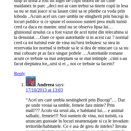
timp in urma a fost un inger de copil omorit de un ciine
maidanez in parc ,,deci noi ar cam trebui sa tinem copii in lesa
sa nu se mai joace si sa lasam ciini sa se plimbe ca voda prin
loboda ..Acum acel urs care umbla ne stingherit prin bucegi in
locuri publice si ce spune el ooooooo sunteti prea multi turisti
cred ca daca eu maninc unul nu se observa lipsa lui…
ghinionul ursului ca a fost vazut de acel turist din telecabina si
la denuntat….Oare ce spun autoritatile si in acest caz ? normal
cred ca tot turistul este de vina nu?ursi trebuiesc sa stea in
rezervatia lor normal si trebuie sa le si dea de mincare ca sa nu
mai coboare pt as face singur poftele …Autoritatile romane
acum ce trebuie sa mai asteptam sa se mai intimple ..ciini s-au
facut dreptatea lor,,,ursi si ei ,, noi ce trebuie sa facem?
Reply
Andreea
says:
17/10/2013 at 13:03
“Acel urs care umbla nestingherit prin Bucegi”… Dar
pe unde vroiai sa umble, femeie fara minte? Prin
mall??? Acolo sta ursul ala, e habitatul lui… e animal
salbatic, femeie!!! Noi suntem de vina, noi turistii, ca
aruncam gunoaie in locuri neamenajate si ca le invadam
teritoriile/habitatele. Ce e asa de greu de inteles? Invata