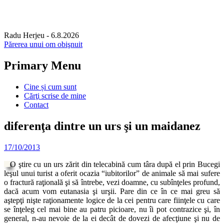
Radu Herjeu
- 6.8.2026
Părerea unui om obişnuit
Primary Menu
Skip
Cine și cum sunt
to
Cărţi scrise de mine
content
Contact
diferenţa dintre un urs şi un maidanez
17/10/2013
O ştire cu un urs zărit din telecabină cum târa după el prin Bucegi
leşul unui turist a oferit ocazia “iubitorilor” de animale să mai sufere
o fractură raţională şi să întrebe, vezi doamne, cu subînţeles profund,
dacă acum vom eutanasia şi urşii. Pare din ce în ce mai greu să
aştepţi nişte raţionamente logice de la cei pentru care fiinţele cu care
se înţeleg cel mai bine au patru picioare, nu îi pot contrazice şi, în
general, n-au nevoie de la ei decât de dovezi de afecţiune şi nu de