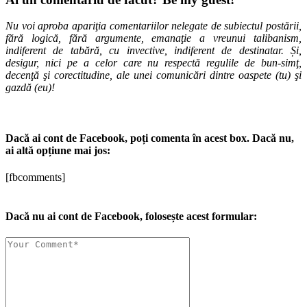
Nu voi aproba apariţia comentariilor nelegate de subiectul postării,
fără logică, fără argumente, emanaţie a vreunui talibanism,
indiferent de tabără, cu invective, indiferent de destinatar. Și,
desigur, nici pe a celor care nu respectă regulile de bun-simţ,
decenţă şi corectitudine, ale unei comunicări dintre oaspete (tu) şi
gazdă (eu)!
Dacă ai cont de Facebook, poți comenta în acest box. Dacă nu,
ai altă opțiune mai jos:
[fbcomments]
Dacă nu ai cont de Facebook, folosește acest formular: