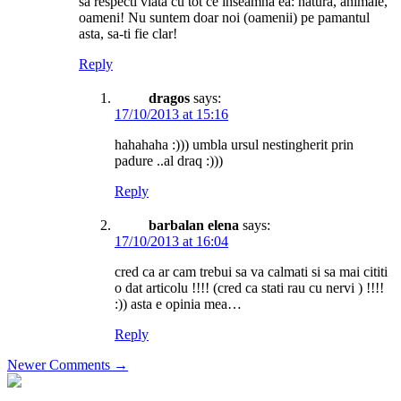
sa respecti viata cu tot ce inseamna ea: natura, animale,
oameni! Nu suntem doar noi (oamenii) pe pamantul
asta, sa-ti fie clar!
Reply
dragos
says:
17/10/2013 at 15:16
hahahaha :))) umbla ursul nestingherit prin
padure ..al draq :)))
Reply
barbalan elena
says:
17/10/2013 at 16:04
cred ca ar cam trebui sa va calmati si sa mai cititi
o dat articolu !!!! (cred ca stati rau cu nervi ) !!!!
:)) asta e opinia mea…
Reply
Comment
Newer Comments →
navigation