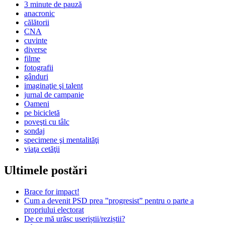
3 minute de pauză
anacronic
călătorii
CNA
cuvinte
diverse
filme
fotografii
gânduri
imaginaţie şi talent
jurnal de campanie
Oameni
pe bicicletă
poveşti cu tâlc
sondaj
specimene şi mentalităţi
viaţa cetăţii
Ultimele postări
Brace for impact!
Cum a devenit PSD prea ”progresist” pentru o parte a
propriului electorat
De ce mă urăsc useriștii/reziștii?