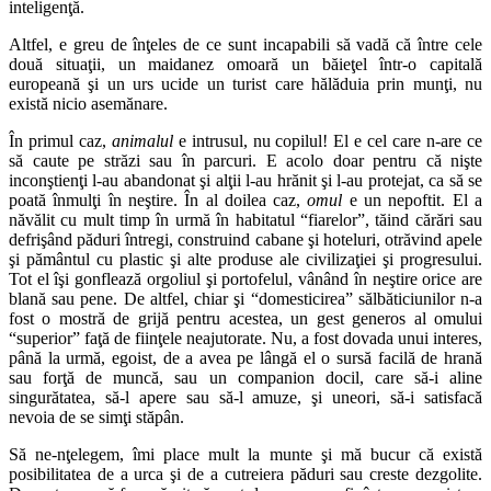
inteligenţă.
Altfel, e greu de înţeles de ce sunt incapabili să vadă că între cele
două situaţii, un maidanez omoară un băieţel într-o capitală
europeană şi un urs ucide un turist care hălăduia prin munţi, nu
există nicio asemănare.
În primul caz,
animalul
e intrusul, nu copilul! El e cel care n-are ce
să caute pe străzi sau în parcuri. E acolo doar pentru că nişte
inconştienţi l-au abandonat şi alţii l-au hrănit şi l-au protejat, ca să se
poată înmulţi în neştire. În al doilea caz,
omul
e un nepoftit. El a
năvălit cu mult timp în urmă în habitatul “fiarelor”, tăind cărări sau
defrişând păduri întregi, construind cabane şi hoteluri, otrăvind apele
şi pământul cu plastic şi alte produse ale civilizaţiei şi progresului.
Tot el îşi gonflează orgoliul şi portofelul, vânând în neştire orice are
blană sau pene. De altfel, chiar şi “domesticirea” sălbăticiunilor n-a
fost o mostră de grijă pentru acestea, un gest generos al omului
“superior” faţă de fiinţele neajutorate. Nu, a fost dovada unui interes,
până la urmă, egoist, de a avea pe lângă el o sursă facilă de hrană
sau forţă de muncă, sau un companion docil, care să-i aline
singurătatea, să-l apere sau să-l amuze, şi uneori, să-i satisfacă
nevoia de se simţi stăpân.
Să ne-nţelegem, îmi place mult la munte şi mă bucur că există
posibilitatea de a urca şi de a cutreiera păduri sau creste dezgolite.