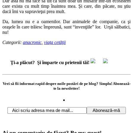
Dar asta nu mă face să uit că sunt doar un musafir într-un ecosistem
care exista cu mult timp înaintea mea. Şi care, din păcate, nu ştiu
dacă îmi va supravieţui prea mult.
Da, lumea nu e a oamenilor. Dar animalele de companie, ca şi
oraşele în care trăiesc împreună, sunt “invenţiile” lor. Urşii sălbatici,
nu!
Categorii:
anacronic
,
viaţa cetăţii
Ţi-a plăcut?
Şi împarte cu prietenii tăi!
Vrei să fii informat rapid despre noile postări de pe blog? Simplu! Abonează-
te la newsletter!
Ai un comentariu de făcut? Be my guest!