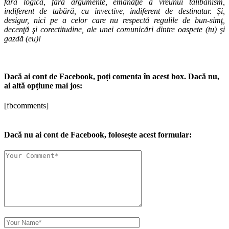
fără logică, fără argumente, emanaţie a vreunui talibanism,
indiferent de tabără, cu invective, indiferent de destinatar. Și,
desigur, nici pe a celor care nu respectă regulile de bun-simţ,
decenţă şi corectitudine, ale unei comunicări dintre oaspete (tu) şi
gazdă (eu)!
Dacă ai cont de Facebook, poți comenta în acest box. Dacă nu,
ai altă opțiune mai jos:
[fbcomments]
Dacă nu ai cont de Facebook, folosește acest formular: