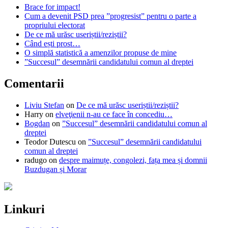
Brace for impact!
Cum a devenit PSD prea ”progresist” pentru o parte a
propriului electorat
De ce mă urăsc useriștii/reziștii?
Când ești prost…
O simplă statistică a amenzilor propuse de mine
”Succesul” desemnării candidatului comun al dreptei
Comentarii
Liviu Stefan
on
De ce mă urăsc useriștii/reziștii?
Harry
on
elveţienii n-au ce face în concediu…
Bogdan
on
”Succesul” desemnării candidatului comun al
dreptei
Teodor Dutescu
on
”Succesul” desemnării candidatului
comun al dreptei
radugo
on
despre maimuțe, congolezi, fața mea și domnii
Buzdugan și Morar
Linkuri