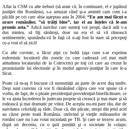
Aflat la CSM cu alte treburi (să arate că, în continuare, el e jupânul
justiţiei din România), s-a amuzat când şi-a amintit cam cum i-a
păcălit pe cei care abia aşteptau asta în 2004:
“Eu am mai făcut o
urare românilor, ”să trăiți bine”, iar ei au înțeles că le-am
promis asta.”
Adică naivilor care sunteţi voi proşti, dacă atât v-a
dus mintea, să fiţi sănătoşi, doar nu era el să vă rănească
sentimentele, spunându-vă în faţă că n-aţi fost în stare să pricepeţi
ce-a vrut el să zică!
Cu alte cuvinte, a făcut pipi cu boltă (aşa cum s-ar exprima
eufemistic locuitorii din zonele cu care cadrează cel mai mult
atitudinea locatarului de la Cotroceni) pe toţi cei care au crezut în
promisiunile lui electorale şi în modul agresiv-justiţiar în care le-a
făcut.
Poate că m-aş fi bucurat că susnumiţii au parte de acest duş tardiv.
Deşi sunt convins că vor fi rămânând câţiva care vor spune că e
vorba, de fapt, de o ploaie prezidenţial-providenţial-binefăcătoare, ce
le va ajuta încrederea în judecata proprie să crească şi mai mare şi să
rodească şi mai dramatic pe viitor. De aceştia nu-mi pare rău, dar de
naivitatea celorlalţi aş râde. Doar că, din păcate, stropi din jetul acid
au căzut peste toată România, otrăvind şi vieţile milioanelor de
români care nu l-au votat niciodată pe TB. Şi care se trezesc acum,
după un deceniu, cu o ţară pustiită şi o societate în colaps: