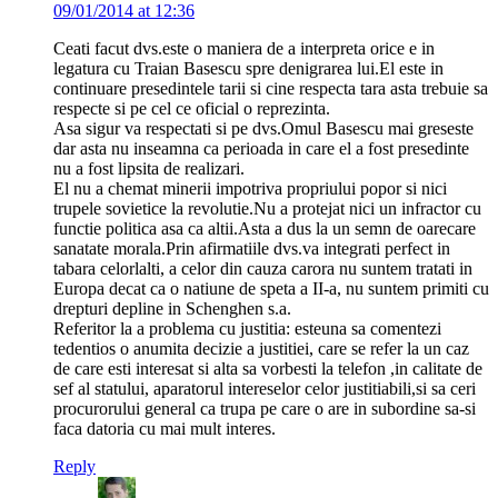
09/01/2014 at 12:36
Ceati facut dvs.este o maniera de a interpreta orice e in
legatura cu Traian Basescu spre denigrarea lui.El este in
continuare presedintele tarii si cine respecta tara asta trebuie sa
respecte si pe cel ce oficial o reprezinta.
Asa sigur va respectati si pe dvs.Omul Basescu mai greseste
dar asta nu inseamna ca perioada in care el a fost presedinte
nu a fost lipsita de realizari.
El nu a chemat minerii impotriva propriului popor si nici
trupele sovietice la revolutie.Nu a protejat nici un infractor cu
functie politica asa ca altii.Asta a dus la un semn de oarecare
sanatate morala.Prin afirmatiile dvs.va integrati perfect in
tabara celorlalti, a celor din cauza carora nu suntem tratati in
Europa decat ca o natiune de speta a II-a, nu suntem primiti cu
drepturi depline in Schenghen s.a.
Referitor la a problema cu justitia: esteuna sa comentezi
tedentios o anumita decizie a justitiei, care se refer la un caz
de care esti interesat si alta sa vorbesti la telefon ,in calitate de
sef al statului, aparatorul intereselor celor justitiabili,si sa ceri
procurorului general ca trupa pe care o are in subordine sa-si
faca datoria cu mai mult interes.
Reply