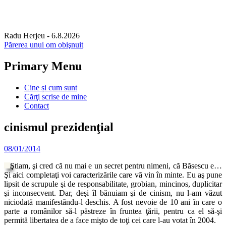
Radu Herjeu
- 6.8.2026
Părerea unui om obişnuit
Primary Menu
Skip
Cine și cum sunt
to
Cărţi scrise de mine
content
Contact
cinismul prezidenţial
08/01/2014
Ştiam, şi cred că nu mai e un secret pentru nimeni, că Băsescu e…
Şi aici completaţi voi caracterizările care vă vin în minte. Eu aş pune
lipsit de scrupule şi de responsabilitate, grobian, mincinos, duplicitar
şi inconsecvent. Dar, deşi îl bănuiam şi de cinism, nu l-am văzut
niciodată manifestându-l deschis. A fost nevoie de 10 ani în care o
parte a românilor să-l păstreze în fruntea ţării, pentru ca el să-şi
permită libertatea de a face mişto de toţi cei care l-au votat în 2004.