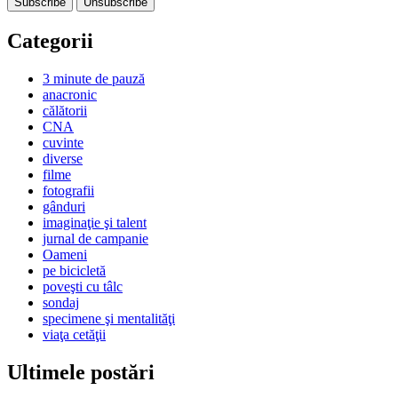
Categorii
3 minute de pauză
anacronic
călătorii
CNA
cuvinte
diverse
filme
fotografii
gânduri
imaginaţie şi talent
jurnal de campanie
Oameni
pe bicicletă
poveşti cu tâlc
sondaj
specimene şi mentalităţi
viaţa cetăţii
Ultimele postări