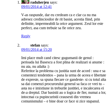
raduherjeu
says:
09/01/2014 at 12:41
V-as raspunde, dar eu credeam ca e clar ca nu ma
adresez credinciosilor de rit basist, acestia fiind, prin
definitie, impermeabili la orice argument. Zeul lor este
perfect, asa cum trebuie sa fie orice zeu.
Reply
stefan
says:
09/01/2014 at 15:20
Imi place mult cand citesc gugumanii de genul :
perioada lui Basescu a fost plina de realizari si anume :
nu aia, nu ailalta :)
Referitor la problema cu justitia sunt de acord : una e sa
comentezi tendentios – pana la urma de aceea e libertate
de expresie, sa spuna fiecare ce gandeste- si cu totul alta
sa dai comenzi procurorului general sa faca ce vrei tu –
asta nu e imixtiune in treburile justitiei, e incalecarea ei
de-a dreptul. Dar basistii au o logica de fier, numai a lor,
intocmai ca pupincuristii ceausesti din vremea
comunismului – e bine doar ce face si zice stapanul.