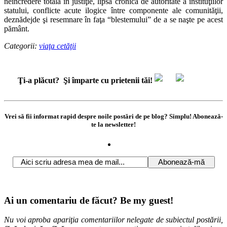
neîncredere totală în justiţie, lipsă cronică de autoritate a instituţiilor
statului, conflicte acute ilogice între componente ale comunităţii,
deznădejde şi resemnare în faţa “blestemului” de a se naşte pe acest
pământ.
Categorii:
viaţa cetăţii
Ţi-a plăcut?
Şi împarte cu prietenii tăi!
Vrei să fii informat rapid despre noile postări de pe blog? Simplu! Abonează-
te la newsletter!
Ai un comentariu de făcut? Be my guest!
Nu voi aproba apariţia comentariilor nelegate de subiectul postării,