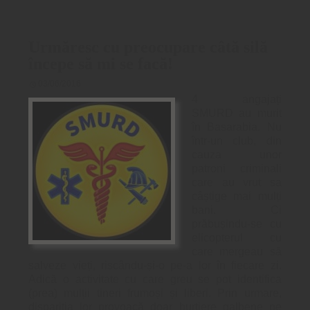
Urmăresc cu preocupare câtă silă
începe să mi se facă!
03/06/2016
4 angajați
SMURD au murit
în Basarabia. Nu
într-un club, din
cauza unor
patroni criminali
care au vrut sa
câștige mai mulți
bani. Ci
prăbușindu-se cu
elicopterul cu
care mergeau să
salveze vieți, riscându-și-o pe-a lor în fiecare zi.
Adică o activitate cu care greu se pot identifica
(prea) mulții tineri frumoși și liberi. Prin urmare,
dispariția lor provoacă doar burtiere galbene pe