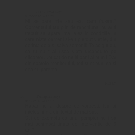
alt careva
says:
04/06/2016 at 12:53
Mi se pare mie sau esti cam frustrat?
Comentariul tau plin de ranchiuna, nu ar fi
trebuit sa apara, mai ales in conditiile in
care niste oameni si-au pierdut vietile, din
dorinta de a-si salva semenii! Te asigur eu,
ca tu nu ti-ai risca viata urcandu-te pe
elicopter…oricat de multi bani ai primi! Dar
din spatele monitorului, toti sunt buni sa-si
dea cu parerea!..
REPLY
Pompier
says:
04/06/2016 at 14:37
Habar nu ai despre ce vorbesti. Nu ai
inteles nimic din textul de mai sus.
Stii de exemplu ca unui pompier nu i sa
mai schimbat tinuta de interventie de 9
ani?