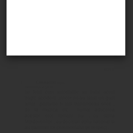
in domeniu ,nu faceai asemenea afirmatii
…….elicopterele Smurd nu sunt echipate cu
radar meteo pentru 300.000 euro , pe care
cine trebuia sa plateasca ?….ceea ce face ca
in asemenea conditii de zbor sa ridice
probleme.O sa spui ca nu trebuia sa plece ,
cand te urci in avion , stii cum este echipat ?
Ok , tot respectul ptr.cei din Smurd , doamne
ajuta si pe colegii lor decedati ,Dumnezeu sa-
i ierte !
REPLY
Constantin
says:
04/06/2016 at 14:33
Iar felul cum autoritatile au tratat acest
tragic accident ,sincer mi-au lasat un gust
amar ..posturile tv Iasi transmiteau orice ,
de la muzica etc …numai aducerea
acestor eroi romani nu …cu stima
Moldovenilor , au decretat doliu national.si
au transmis tot ceremonialul de respect .