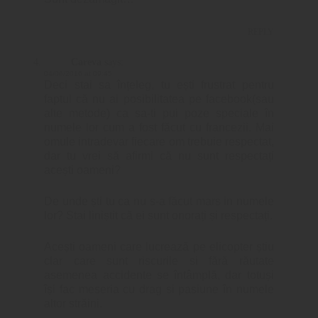
REPLY
Careva
says:
04/06/2016 at 09:45
Deci stai sa înțeleg, tu ești frustrat pentru
faptul că nu ai posibilitatea pe facebook(sau
alte metode) ca sa-ti pui poze speciale în
numele lor cum a fost făcut cu francezii. Mai
omule intradevar fiecare om trebuie respectat,
dar tu vrei să afirmi că nu sunt respectați
acești oameni?
De unde ști tu ca nu s-a făcut mars in numele
lor? Stai liniștit că ei sunt onorați și respectați.
Acești oameni care lucrează pe elicopter știu
clar care sunt riscurile si fără răutate
asemenea accidente se întâmplă, dar totuși
își fac meseria cu drag si pasiune în numele
altor străini.