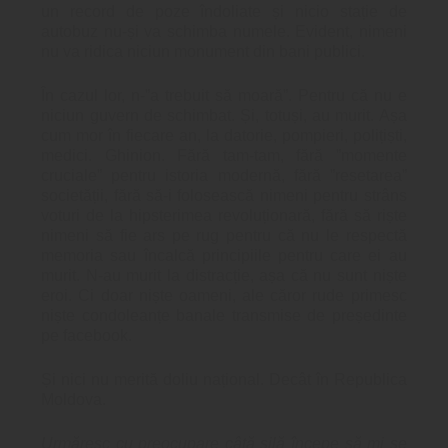
un record de poze îndoliate și nicio stație de
autobuz nu-și va schimba numele. Evident, nimeni
nu va ridica niciun monument din bani publici.
În cazul lor, n-”a trebuit să moară”. Pentru că nu e
niciun guvern de schimbat. Și, totuși, au murit. Așa
cum mor în fiecare an, la datorie, pompieri, polițiști,
medici. Ghinion. Fără tam-tam, fără ”momente
cruciale” pentru istoria modernă, fără ”resetarea”
societății, fără să-i folosească nimeni pentru strâns
voturi de la hipsterimea revoluționară, fără să riște
nimeni să fie ars pe rug pentru că nu le respectă
memoria sau încalcă principiile pentru care ei au
murit. N-au murit la distracție, așa că nu sunt niște
eroi. Ci doar niște oameni, ale căror rude primesc
niște condoleanțe banale transmise de președinte
pe facebook.
Și nici nu merită doliu național. Decât în Republica
Moldova.
Urmăresc cu preocupare câtă silă începe să mi se