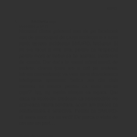
REPLY
Altcineva
says:
04/06/2016 at 14:15
Niciunul dintre prietenii mei de pe facebook
atat de preocupati de cazul #colectiv n-a scris
nimic despre incidentul SMURD. Niciunul. Si
mi s-a facut si mie sila, pentru ca respectul
pentru morti ar trebui sa fie acelasi, indiferent
de cauza. Dar daca le expui acest punct de
vedere, cineva (cum am si citit pe undeva,
intr-un comentariu): va veni sa-si dovedeasca
inteligenta spunand: ”adica aia din club
meritau sa moara pentru ca erau intr-un
club?” Nu, nu merita nimeni sa moara. Dar
daca la #colectiv credeam ca nenorocirile ne
activeaza latura solidara, acum am inteles ca
solidaritatea e selectiva. Pentru ca SMURD-
ul avea spor, ca sa vezi! De parca o viata de
om are un pret…
Sunt dezamagit…