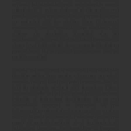
ecranele televizoarelor, nu și un tsunami în emoția
colectivă. Nici măcar niște valuri din acelea mai
mititele, care să umezească ochii poporului acesta
cu naturelul atât de simțitor. Care lăcrimează
instantaneu când e vorba de câini maidanezi, de
victime ale atentatelor (neapărat din țări
occidentale), de copiii luați de statul Norvegian ca
să nu-i mai bată părinții, de concurenți talentați cu
povești triste. Nu și în cazul unor oameni care au
murit la serviciu!
”Strada” stă bine mersi la ea acasă. Nu mai dă glas
isteriilor anti-oricine, pentru că, acum, nu există
vinovați, mai mult sau mai puțin importanți. Sau nu
intră în strategia nimănui să-i inventeze. Liderii
”societății civile” nu au mai primit în plic sloganuri
imbecile și instrucțiuni de folosire. Nu se mai
asamblează mitinguri de amploare Nu mai
interesează pe nimeni dacă vreun popă se va duce
sau nu la locul accidentului. Politicienii nu se mai
reped să aprindă lumânări și să deplângă toată
ziua soarta țărișoarei. Facebookul nu va înregistra