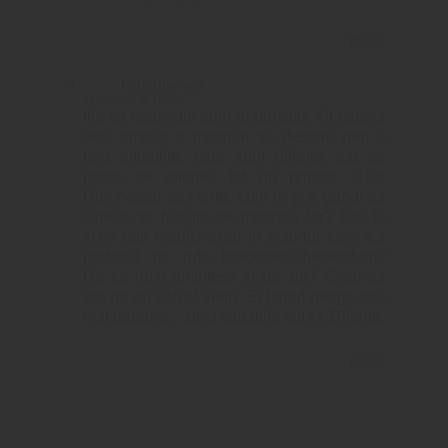
REPLY
Criscrina
says:
05/06/2016 at 11:10
Ilie tot respectul cum ai punctat! Alt careva
desi cineva a incercat sa descrie peu a
peu situatiile, care sunt diferite, cat se
poate de diferite, tot nu pricepi. Clar,
Dumnezeu sa.i ierte, cum te poti gandi ca
cineva se bucura de moartea lor? Dar ia
zi.mi cati medici erau in avionul care s.a
prabusit pe ruta barcelona-dueseldorf!?
De ce nu.o amintesti si pe aia? Crezi ca
aia nu au salvat vieti? Si lantul merge asa
mai departe….deci situatiile sunt f. Diferite.
REPLY