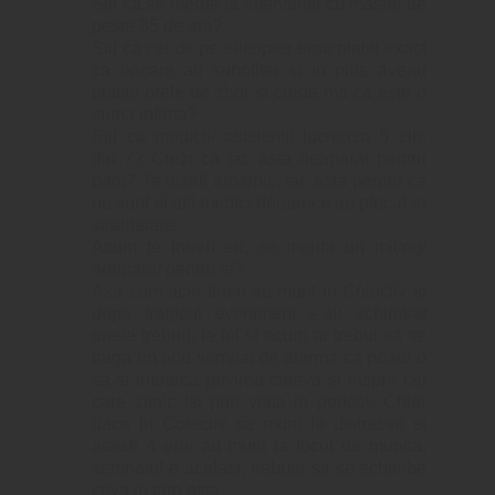
Stii ca se merge la interventii cu masini de
peste 35 de ani?
Stii ca cei de pe elicopter erau platiti exact
ca oricare alt subofiter si in plus aveau
platite orele de zbor si crede-ma ca este o
suma infima?
Stii ca medicii/ asistentii lucreaza 5 zile
din 7? Crezi ca fac asta neaparat pentru
bani? Te inseli amarnic, fac asta pentru ca
nu sunt si alti medici deoarece au plecat in
strainatate.
Acum te intreb eu, se merita un miting/
adunare/ pentru ei?
Asa cum acei tineri au murit in Colectiv si
dupa tragicul eveniment s-au schimbat
unele treburi, la fel si acum ar trebui sa se
traga un nou semnal de alarma ca poate o
sa-si intoarca privirea cineva si inspre cei
care zilnic isi pun viata in pericol. Chiar
daca in Colectiv sa murit la distractie si
acesti 4 eroi au murit la locul de munca,
semnalul e acelasi, trebuie sa se schimbe
ceva in tara asta.