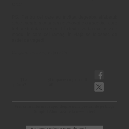
facă!
PS. Pentru cei care au învățat degeaba alfabetul:
orice moarte a unui om nevinovat e o tragedie,
care
trebuie tratată cu respect. În text e vorba exclusiv de
modul în care cei rămași în viață se folosesc de
astfel de tragedii.
Categorii:
anacronic
,
viaţa cetăţii
Ţi-a
Şi împarte cu prietenii
plăcut?
tăi!
Vrei să fii informat rapid despre noile postări de pe blog?
Simplu! Abonează-te la newsletter!