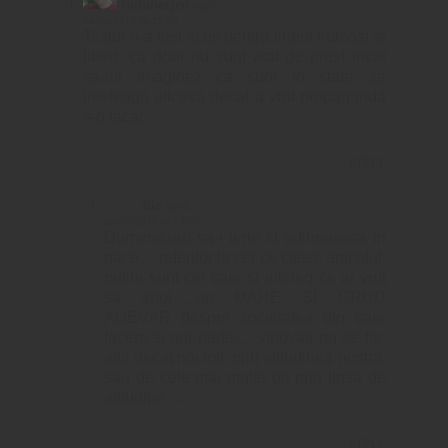
raduherjeu
says:
04/06/2016 at 11:08
Textul n-a fost scris pentru tinerii frumosi si
liberi. ca doar nu sunt atat de prost incat
sa-mi imaginez ca sunt in stare sa
inteleaga altceva decat a vrut propaganda
s-o faca!
REPLY
Ilie
says:
04/06/2016 at 13:05
Dumenezeu sa-i ierte si odihneasca in
pace….referitor la cei ce citesc articolul,
putini sunt cei care si inteleg ce ai vrut
sa spui…..un MARE SI CRUD
ADEVAR despre societatea din care
facem si noi parte…..vinovati nu se fac
altii decat noi toti, prin atitudinea nostra,
sau de cele mai multe ori prin lipsa de
atitudine….
REPLY