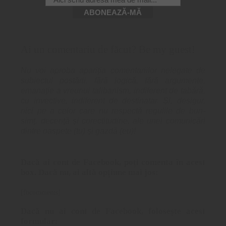
Ai un comentariu de făcut? Be my guest!
Nu voi aproba apariţia comentariilor nelegate de
subiectul postării, fără logică, fără argumente,
emanaţie a vreunui talibanism, indiferent de tabără,
cu invective, indiferent de destinatar. Și, desigur,
nici pe a celor care nu respectă regulile de bun-
simţ, decenţă şi corectitudine, ale unei comunicări
dintre oaspete (tu) şi gazdă (eu)!
Dacă ai cont de Facebook, poți comenta în acest
box. Dacă nu, ai altă opțiune mai jos:
[fbcomments]
Dacă nu ai cont de Facebook, folosește acest
formular: