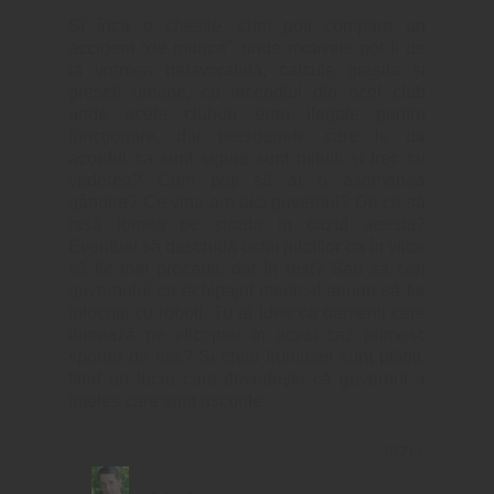
Și încă o chestie, cum poți compara un
accident “de munca”, unde motivele pot fi de
la vremea nefavorabilă, calcule greșite și
greșeli umane, cu incendiul din acel club
unde acele cluburi erau ilegale pentru
funcționare, dar persoanele care le da
acordul ca sunt sigure sunt mituiti și trec cu
vederea? Cum poți să ai o asemenea
gândire? Ce vina are aici guvernul? De ce să
iasă lumea pe strada in cazul acesta?
Eventual să deschidă ochii piloților ca în viitor
să fie mai precauti, dar în rest? Sau să ceri
guvernului ca echipajul medical aerian să fie
înlocuiți cu roboți. Tu ai idee ca oamenii care
lucrează pe elicopter în acest caz primesc
sporuri de risc? Și chiar frumușel sunt plătiți,
fiind un lucru care dovedește că guvernul a
înțeles care sunt riscurile.
REPLY