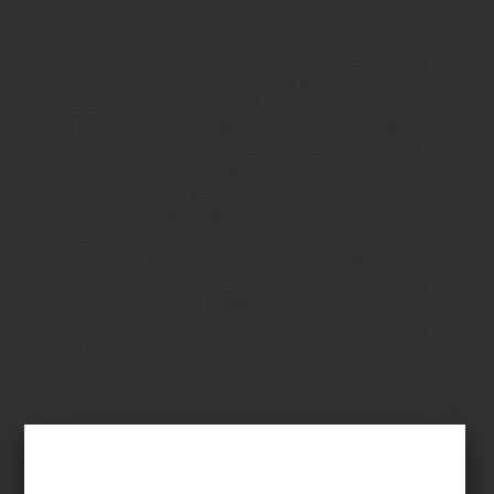
Cornel
says:
04/06/2016 at 15:33
Tot respectul pentru faptul ca încercau sa
salveze o viață, toată compasiunea pentru
acești oameni și familiile lor
Dar îmi pun o intrebare: cu 4000 de ore de
zbor la activ, cu un buletin meteo nefavorabil,
cu atenționarile expres formulate de turnul de
control privind starea vremii, cu un elicopter
fără echipament pentru zbor in condiții lipsite
de vizibilitate, care a fost motivul, cauza,
explicația pentru care comandantul aeronavei
nu a anulat misiunea, punând în pericol viața
a încă 3 colegi cu care efectua zborul? Nu ar
putea fi asta o cauza a reacțiilor care zici ca
Îți provoacă sila?
REPLY
Constantin
says:
04/06/2016 at 14:24
Pentru Careva …..dac erai atent la specialistii