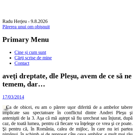
Radu Herjeu
- 9.8.2026
Părerea unui om obişnuit
Primary Menu
Skip
Cine și cum sunt
to
Cărţi scrise de mine
content
Contact
aveţi dreptate, dle Pleşu, avem de ce să ne
temem, dar…
17/03/2014
Ca de obicei, eu am o părere uşor diferită de a ambelor tabere
implicate sau spectatoare în conflictul dintre Andrei Pleşu şi
anteniştii de la 3. Aşa că mă aştept să fiu urecheat sau înjurat, după
caz, de toată lumea, pentru că fiecare va înţelege ce vrea şi ce poate.
Şi pentru că, în România, calea de mijloc, în care nu iei partea
nimănui, în schimb ai de reproşat câte ceva ambilor, e mult mai rău