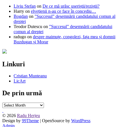
Liviu Stefan
on
De ce mă urăsc useriștii/reziștii?
Harry
on
elveţienii n-au ce face în concediu…
Bogdan
on
”Succesul” desemnării candidatului comun al
dreptei
Teodor Dutescu
on
”Succesul” desemnării candidatului
comun al dreptei
radugo
on
despre maimuțe, congolezi, fața mea și domnii
Buzdugan și Morar
Linkuri
Cristian Munteanu
LicArt
De prin urmă
De
prin
urmă
© 2026
Radu Herjeu
Design by
99Theme
| OpenSource by
WordPress
Admin