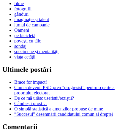
filme
fotografii
gânduri
imaginaţie şi talent
jurnal de campanie
Oameni
pe bicicletă
poveşti cu tâlc
sondaj
specimene şi mentalităţi
viaţa cetăţii
Ultimele postări
Brace for impact!
Cum a devenit PSD prea ”progresist” pentru o parte a
propriului electorat
De ce mă urăsc useriștii/reziștii?
Când ești prost…
O simplă statistică a amenzilor propuse de mine
”Succesul” desemnării candidatului comun al dreptei
Comentarii