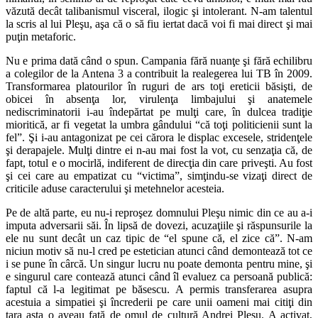
văzută decât talibanismul visceral, ilogic şi intolerant. N-am talentul
la scris al lui Pleşu, aşa că o să fiu iertat dacă voi fi mai direct şi mai
puţin metaforic.
Nu e prima dată când o spun. Campania fără nuanţe şi fără echilibru
a colegilor de la Antena 3 a contribuit la realegerea lui TB în 2009.
Transformarea platourilor în ruguri de ars toţi ereticii băsişti, de
obicei în absenţa lor, virulenţa limbajului şi anatemele
nediscriminatorii i-au îndepărtat pe mulţi care, în dulcea tradiţie
mioritică, ar fi vegetat la umbra gândului “că toţi politicienii sunt la
fel”. Şi i-au antagonizat pe cei cărora le displac excesele, stridenţele
şi derapajele. Mulţi dintre ei n-au mai fost la vot, cu senzaţia că, de
fapt, totul e o mocirlă, indiferent de direcţia din care priveşti. Au fost
şi cei care au empatizat cu “victima”, simţindu-se vizaţi direct de
criticile aduse caracterului şi metehnelor acesteia.
Pe de altă parte, eu nu-i reproşez domnului Pleşu nimic din ce au a-i
imputa adversarii săi. În lipsă de dovezi, acuzaţiile şi răspunsurile la
ele nu sunt decât un caz tipic de “el spune că, el zice că”. N-am
niciun motiv să nu-l cred pe estetician atunci când demontează tot ce
i se pune în cârcă. Un singur lucru nu poate demonta pentru mine, şi
e singurul care contează atunci când îl evaluez ca persoană publică:
faptul că l-a legitimat pe băsescu. A permis transferarea asupra
acestuia a simpatiei şi încrederii pe care unii oameni mai citiţi din
ţara asta o aveau faţă de omul de cultură Andrei Pleşu. A activat,