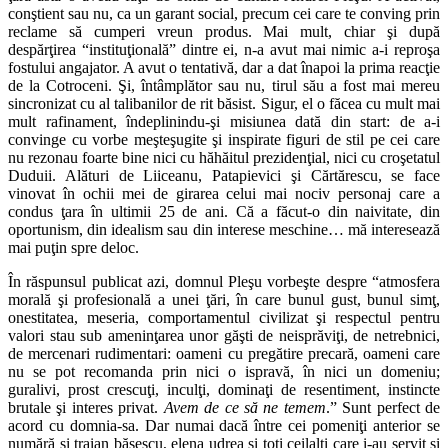
conştient sau nu, ca un garant social, precum cei care te conving prin
reclame să cumperi vreun produs. Mai mult, chiar şi după
despărţirea “instituţională” dintre ei, n-a avut mai nimic a-i reproşa
fostului angajator. A avut o tentativă, dar a dat înapoi la prima reacţie
de la Cotroceni. Şi, întâmplător sau nu, tirul său a fost mai mereu
sincronizat cu al talibanilor de rit băsist. Sigur, el o făcea cu mult mai
mult rafinament, îndeplinindu-şi misiunea dată din start: de a-i
convinge cu vorbe meşteşugite şi inspirate figuri de stil pe cei care
nu rezonau foarte bine nici cu hăhăitul prezidenţial, nici cu croşetatul
Duduii. Alături de Liiceanu, Patapievici şi Cărtărescu, se face
vinovat în ochii mei de girarea celui mai nociv personaj care a
condus ţara în ultimii 25 de ani. Că a făcut-o din naivitate, din
oportunism, din idealism sau din interese meschine… mă interesează
mai puţin spre deloc.
În răspunsul publicat azi, domnul Pleşu vorbeşte despre “atmosfera
morală şi profesională a unei ţări, în care bunul gust, bunul simţ,
onestitatea, meseria, comportamentul civilizat şi respectul pentru
valori stau sub ameninţarea unor găşti de neisprăviţi, de netrebnici,
de mercenari rudimentari: oameni cu pregătire precară, oameni care
nu se pot recomanda prin nici o ispravă, în nici un domeniu;
guralivi, prost crescuţi, inculţi, dominaţi de resentiment, instincte
brutale şi interes privat.
Avem de ce să ne temem
.” Sunt perfect de
acord cu domnia-sa. Dar numai dacă între cei pomeniţi anterior se
numără şi traian băsescu, elena udrea şi toţi ceilalţi care i-au servit şi