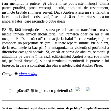
i-au menţinut la putere. Şi cărora li se potriveşte mănuşă ultima
parte: guralivi, prost crescuţi, inculţi, dominaţi de resentiment,
instincte brutale şi interes privat. Dacă Andrei Pleşu nu s-a gândit şi
la ei, atunci când a scris textul, înseamnă că toată retorica sa e ca un
ambalaj făţos, care ascunde o cutie goală.
PS. Şi, fără intenţia de a-i scuza pe cei care au transformat mass-
media într-un amvon inchizitorial, voi remarca doar că nu ei au
început! Ei “s-au născut” ca reacţie la halul în care vorbeşte şi se
comportă un preşedinte de ţară. Cu toate repercusiunile vizibile azi,
de la rezultatele la bac până la antagonizarea violentă şi profundă a
diferitelor categorii sociale. Şi, oricât ar părea de absurd, oamenii şi
atitudinile pe care le înfierează editorialistul Andrei Pleşu (de multe
ori, pe bună dreptate), sunt şi rezultatul menţinerii la putere a lui
băsescu, la care a contribuit din plin şi intelectualul Andrei Pleşu.
Categorii:
viaţa cetăţii
Ţi-a plăcut?
Şi împarte cu prietenii tăi!
Vrei să fii informat rapid despre noile postări de pe blog? Simplu! Abonează-