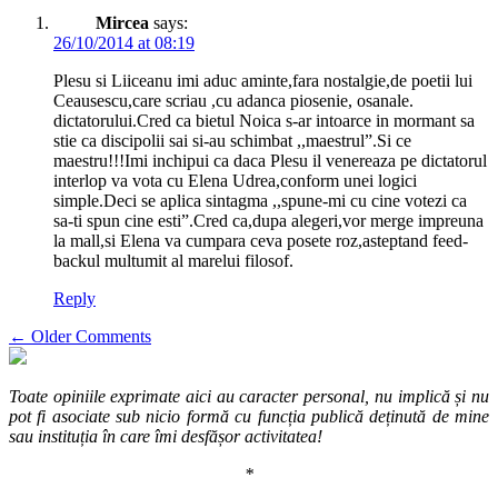
Mircea
says:
26/10/2014 at 08:19
Plesu si Liiceanu imi aduc aminte,fara nostalgie,de poetii lui
Ceausescu,care scriau ,cu adanca piosenie, osanale.
dictatorului.Cred ca bietul Noica s-ar intoarce in mormant sa
stie ca discipolii sai si-au schimbat ,,maestrul”.Si ce
maestru!!!Imi inchipui ca daca Plesu il venereaza pe dictatorul
interlop va vota cu Elena Udrea,conform unei logici
simple.Deci se aplica sintagma ,,spune-mi cu cine votezi ca
sa-ti spun cine esti”.Cred ca,dupa alegeri,vor merge impreuna
la mall,si Elena va cumpara ceva posete roz,asteptand feed-
backul multumit al marelui filosof.
Reply
Comment
← Older Comments
navigation
Toate opiniile exprimate aici au caracter personal, nu implică și nu
pot fi asociate sub nicio formă cu funcția publică deținută de mine
sau instituția în care îmi desfășor activitatea!
*