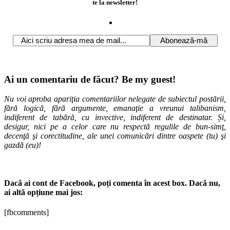
te la newsletter!
Ai un comentariu de făcut? Be my guest!
Nu voi aproba apariţia comentariilor nelegate de subiectul postării,
fără logică, fără argumente, emanaţie a vreunui talibanism,
indiferent de tabără, cu invective, indiferent de destinatar. Și,
desigur, nici pe a celor care nu respectă regulile de bun-simţ,
decenţă şi corectitudine, ale unei comunicări dintre oaspete (tu) şi
gazdă (eu)!
Dacă ai cont de Facebook, poți comenta în acest box. Dacă nu,
ai altă opțiune mai jos:
[fbcomments]