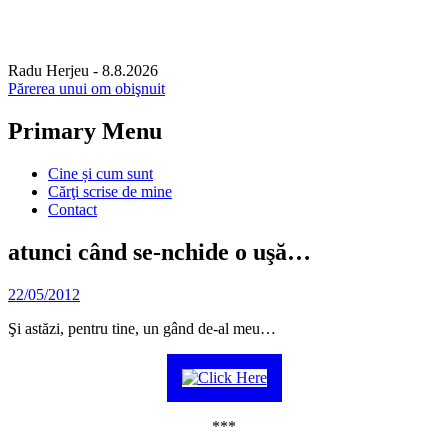
Radu Herjeu
- 8.8.2026
Părerea unui om obişnuit
Primary Menu
Skip
Cine și cum sunt
to
Cărţi scrise de mine
content
Contact
atunci când se-nchide o uşă…
22/05/2012
Şi astăzi, pentru tine, un gând de-al meu…
***