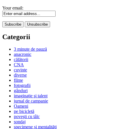
Your email:
Categorii
3 minute de pauză
anacronic
călătorii
CNA
cuvinte
diverse
filme
fotografii
gânduri
imaginaţie şi talent
jurnal de campanie
Oameni
pe bicicletă
poveşti cu tâlc
sondaj
specimene şi mentalităţi