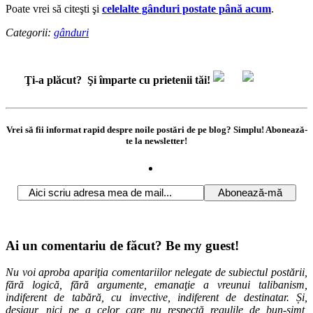
Poate vrei să citeşti şi
celelalte gânduri postate până acum
.
Categorii:
gânduri
Ţi-a plăcut?
Şi împarte cu prietenii tăi!
Vrei să fii informat rapid despre noile postări de pe blog? Simplu! Abonează-
te la newsletter!
Ai un comentariu de făcut? Be my guest!
Nu voi aproba apariţia comentariilor nelegate de subiectul postării,
fără logică, fără argumente, emanaţie a vreunui talibanism,
indiferent de tabără, cu invective, indiferent de destinatar. Și,
desigur, nici pe a celor care nu respectă regulile de bun-simţ,