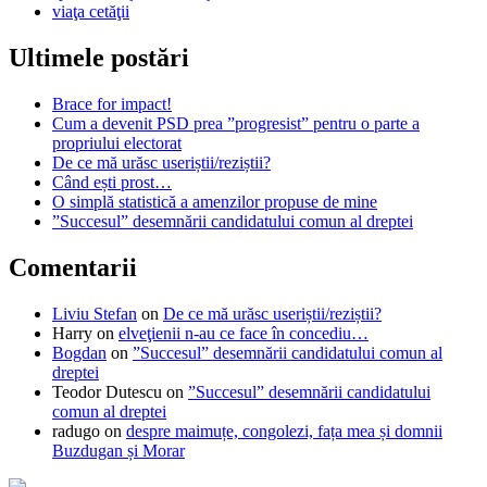
viaţa cetăţii
Ultimele postări
Brace for impact!
Cum a devenit PSD prea ”progresist” pentru o parte a
propriului electorat
De ce mă urăsc useriștii/reziștii?
Când ești prost…
O simplă statistică a amenzilor propuse de mine
”Succesul” desemnării candidatului comun al dreptei
Comentarii
Liviu Stefan
on
De ce mă urăsc useriștii/reziștii?
Harry
on
elveţienii n-au ce face în concediu…
Bogdan
on
”Succesul” desemnării candidatului comun al
dreptei
Teodor Dutescu
on
”Succesul” desemnării candidatului
comun al dreptei
radugo
on
despre maimuțe, congolezi, fața mea și domnii
Buzdugan și Morar