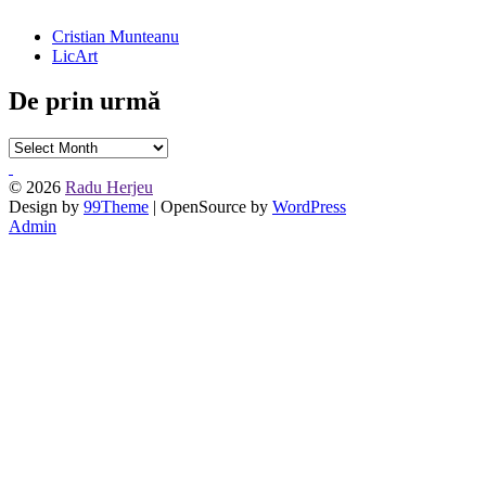
Cristian Munteanu
LicArt
De prin urmă
De
prin
urmă
© 2026
Radu Herjeu
Design by
99Theme
| OpenSource by
WordPress
Admin