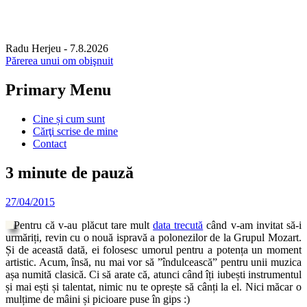
Radu Herjeu
- 7.8.2026
Părerea unui om obişnuit
Primary Menu
Skip
Cine și cum sunt
to
Cărţi scrise de mine
content
Contact
3 minute de pauză
27/04/2015
Pentru că v-au plăcut tare mult
data trecută
când v-am invitat să-i
urmăriți, revin cu o nouă ispravă a polonezilor de la Grupul Mozart.
Și de această dată, ei folosesc umorul pentru a potența un moment
artistic. Acum, însă, nu mai vor să ”îndulcească” pentru unii muzica
așa numită clasică. Ci să arate că, atunci când îți iubești instrumentul
și mai ești și talentat, nimic nu te oprește să cânți la el. Nici măcar o
mulțime de mâini și picioare puse în gips :)