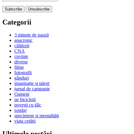
Categorii
3 minute de pauză
anacronic
călătorii
CNA
cuvinte
diverse
filme
fotografii
gânduri
imaginaţie şi talent
jurnal de campanie
Oameni
pe bicicletă
poveşti cu tâlc
sondaj
specimene şi mentalităţi
viaţa cetăţii
Ultimele postări