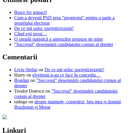
Brace for impact!
Cum a devenit PSD prea ”progresist” pentru o parte a
propriului electorat
De ce mă urăsc useriștii/reziștii?
Când ești prost…
O simplă statistică a amenzilor propuse de mine
”Succesul” desemnării candidatului comun al dreptei
Comentarii
Liviu Stefan
on
De ce mă urăsc useriștii/reziștii?
Harry
on
elveţienii n-au ce face în concediu…
Bogdan
on
”Succesul” desemnării candidatului comun al
dreptei
Teodor Dutescu
on
”Succesul” desemnării candidatului
comun al dreptei
radugo
on
despre maimuțe, congolezi, fața mea și domnii
Buzdugan și Morar
Linkuri