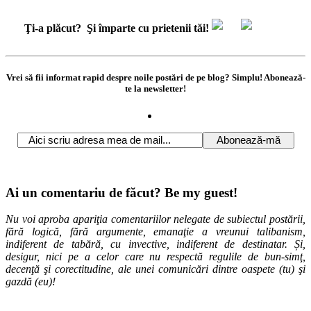
Ţi-a plăcut?
Şi împarte cu prietenii tăi!
Vrei să fii informat rapid despre noile postări de pe blog? Simplu! Abonează-
te la newsletter!
Ai un comentariu de făcut? Be my guest!
Nu voi aproba apariţia comentariilor nelegate de subiectul postării,
fără logică, fără argumente, emanaţie a vreunui talibanism,
indiferent de tabără, cu invective, indiferent de destinatar. Și,
desigur, nici pe a celor care nu respectă regulile de bun-simţ,
decenţă şi corectitudine, ale unei comunicări dintre oaspete (tu) şi
gazdă (eu)!