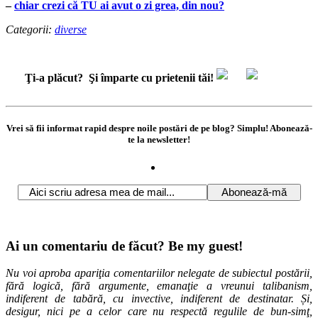
–
chiar crezi că TU ai avut o zi grea, din nou?
Categorii:
diverse
Ţi-a plăcut?
Şi împarte cu prietenii tăi!
Vrei să fii informat rapid despre noile postări de pe blog? Simplu! Abonează-
te la newsletter!
Ai un comentariu de făcut? Be my guest!
Nu voi aproba apariţia comentariilor nelegate de subiectul postării,
fără logică, fără argumente, emanaţie a vreunui talibanism,
indiferent de tabără, cu invective, indiferent de destinatar. Și,
desigur, nici pe a celor care nu respectă regulile de bun-simţ,