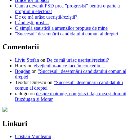
Brace for impact!
Cum a devenit PSD prea ”progresist” pentru o parte a
propriului electorat
De ce mă urăsc useriștii/reziștii?
Când ești prost…
O simplă statistică a amenzilor propuse de mine
”Succesul” desemnării candidatului comun al dreptei
Comentarii
Liviu Stefan
on
De ce mă urăsc useriștii/reziștii?
Harry
on
elveţienii n-au ce face în concediu…
Bogdan
on
”Succesul” desemnării candidatului comun al
dreptei
Teodor Dutescu
on
”Succesul” desemnării candidatului
comun al dreptei
radugo
on
despre maimuțe, congolezi, fața mea și domnii
Buzdugan și Morar
Linkuri
Cristian Munteanu