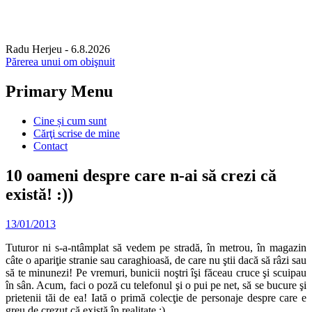
Radu Herjeu
- 6.8.2026
Părerea unui om obişnuit
Primary Menu
Skip
Cine și cum sunt
to
Cărţi scrise de mine
content
Contact
10 oameni despre care n-ai să crezi că
există! :))
13/01/2013
Tuturor ni s-a-ntâmplat să vedem pe stradă, în metrou, în magazin
câte o apariţie stranie sau caraghioasă, de care nu ştii dacă să râzi sau
să te minunezi! Pe vremuri, bunicii noştri îşi făceau cruce şi scuipau
în sân. Acum, faci o poză cu telefonul şi o pui pe net, să se bucure şi
prietenii tăi de ea! Iată o primă colecţie de personaje despre care e
greu de crezut că există în realitate :)