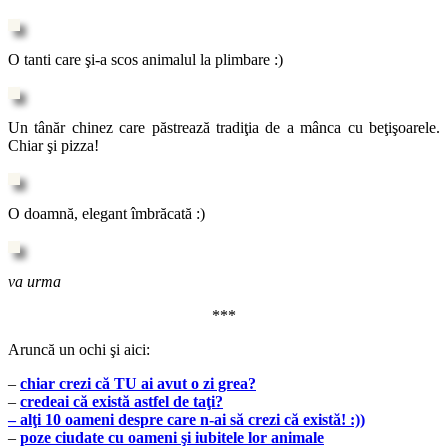
O tanti care şi-a scos animalul la plimbare :)
Un tânăr chinez care păstrează tradiţia de a mânca cu beţişoarele.
Chiar şi pizza!
O doamnă, elegant îmbrăcată :)
va urma
***
Aruncă un ochi şi aici:
–
chiar crezi că TU ai avut o zi grea?
–
credeai că există astfel de taţi?
– alţi 10 oameni despre care n-ai să crezi că există! :))
–
poze ciudate cu oameni şi iubitele lor animale