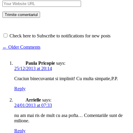
Check here to Subscribe to notifications for new posts
Comment
← Older Comments
navigation
Paula Pricopie
says:
25/12/2013 at 20:14
Craciun binecuvantat si implinit! Cu multa simpatie,P.P.
Reply
Arrielle
says:
24/01/2013 at 07:33
nu am mai ris de mult cu asa pofta… Comentariile sunt de
milione.
Reply