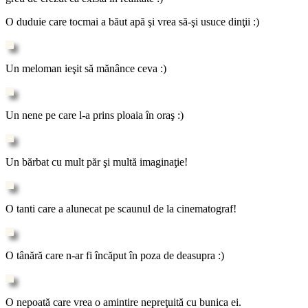
O duduie care tocmai a băut apă şi vrea să-şi usuce dinţii :)
Un meloman ieşit să mănânce ceva :)
Un nene pe care l-a prins ploaia în oraş :)
Un bărbat cu mult păr şi multă imaginaţie!
O tanti care a alunecat pe scaunul de la cinematograf!
O tânără care n-ar fi încăput în poza de deasupra :)
O nepoată care vrea o amintire nepreţuită cu bunica ei.