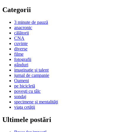
Categorii
3 minute de pauză
anacronic
călătorii
CNA
cuvinte
diverse
filme
fotografii
gânduri
imaginaţie şi talent
jurnal de campanie
Oameni
pe bicicletă
poveşti cu tâlc
sondaj
specimene şi mentalităţi
viaţa cetăţii
Ultimele postări