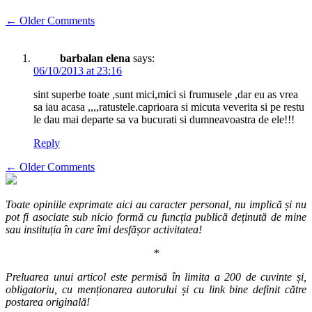
Comment
← Older Comments
navigation
barbalan elena
says:
06/10/2013 at 23:16
sint superbe toate ,sunt mici,mici si frumusele ,dar eu as vrea
sa iau acasa ,,,,ratustele.caprioara si micuta veverita si pe restu
le dau mai departe sa va bucurati si dumneavoastra de ele!!!
Reply
Comment
← Older Comments
navigation
Toate opiniile exprimate aici au caracter personal, nu implică și nu
pot fi asociate sub nicio formă cu funcția publică deținută de mine
sau instituția în care îmi desfășor activitatea!
*
Preluarea unui articol este permisă în limita a 200 de cuvinte și,
obligatoriu, cu menționarea autorului și cu link bine definit către
postarea originală!