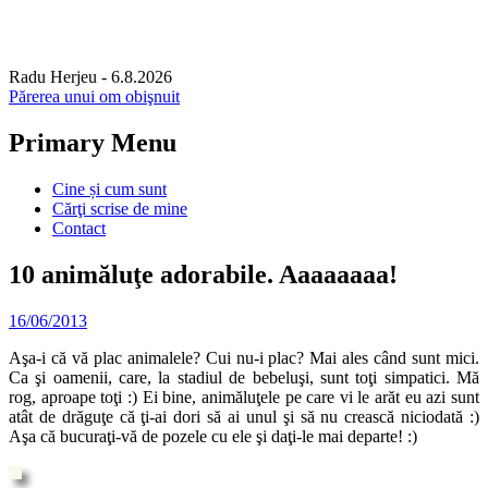
Radu Herjeu
- 6.8.2026
Părerea unui om obişnuit
Primary Menu
Skip
Cine și cum sunt
to
Cărţi scrise de mine
content
Contact
10 animăluţe adorabile. Aaaaaaaa!
16/06/2013
Aşa-i că vă plac animalele? Cui nu-i plac? Mai ales când sunt mici.
Ca şi oamenii, care, la stadiul de bebeluşi, sunt toţi simpatici. Mă
rog, aproape toţi :) Ei bine, animăluţele pe care vi le arăt eu azi sunt
atât de drăguţe că ţi-ai dori să ai unul şi să nu crească niciodată :)
Aşa că bucuraţi-vă de pozele cu ele şi daţi-le mai departe! :)