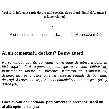
Vrei să fii informat rapid despre noile postări de pe blog? Simplu! Abonează-
te la newsletter!
Ai un comentariu de făcut? Be my guest!
Nu voi aproba apariţia comentariilor nelegate de subiectul postării,
fără logică, fără argumente, emanaţie a vreunui talibanism,
indiferent de tabără, cu invective, indiferent de destinatar. Și,
desigur, nici pe a celor care nu respectă regulile de bun-simţ,
decenţă şi corectitudine, ale unei comunicări dintre oaspete (tu) şi
gazdă (eu)!
Dacă ai cont de Facebook, poți comenta în acest box. Dacă nu,
ai altă opțiune mai jos: