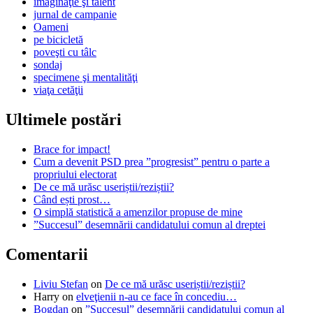
imaginaţie şi talent
jurnal de campanie
Oameni
pe bicicletă
poveşti cu tâlc
sondaj
specimene şi mentalităţi
viaţa cetăţii
Ultimele postări
Brace for impact!
Cum a devenit PSD prea ”progresist” pentru o parte a
propriului electorat
De ce mă urăsc useriștii/reziștii?
Când ești prost…
O simplă statistică a amenzilor propuse de mine
”Succesul” desemnării candidatului comun al dreptei
Comentarii
Liviu Stefan
on
De ce mă urăsc useriștii/reziștii?
Harry
on
elveţienii n-au ce face în concediu…
Bogdan
on
”Succesul” desemnării candidatului comun al