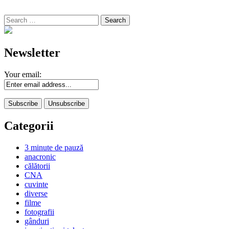
Search
for:
Newsletter
Your email:
Categorii
3 minute de pauză
anacronic
călătorii
CNA
cuvinte
diverse
filme
fotografii
gânduri