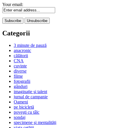
Your email:
Categorii
3 minute de pauză
anacronic
călătorii
CNA
cuvinte
diverse
filme
fotografii
gânduri
imaginaţie şi talent
jurnal de campanie
Oameni
pe bicicletă
poveşti cu tâlc
sondaj
specimene şi mentalităţi
viaţa cetăţii