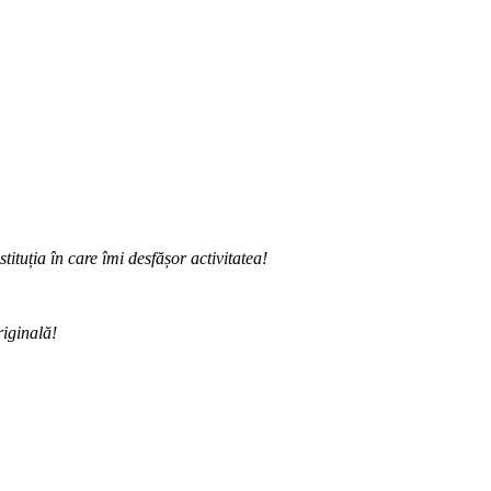
ituția în care îmi desfășor activitatea!
riginală!