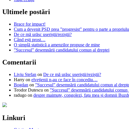
Ultimele postări
Brace for impact!
Cum a devenit PSD prea ”progresist” pentru o parte a propriului
De ce mă urăsc useriștii/reziștii?
Când ești prost…
O simplă statistică a amenzilor propuse de mine
”Succesul” desemnării candidatului comun al dreptei
Comentarii
Liviu Stefan
on
De ce mă urăsc useriștii/reziștii?
Harry
on
elveţienii n-au ce face în concediu…
Bogdan
on
”Succesul” desemnării candidatului comun al drepte
Teodor Dutescu
on
”Succesul” desemnării candidatului comun a
radugo
on
despre maimuțe, congolezi, fața mea și domnii Buzd
Linkuri