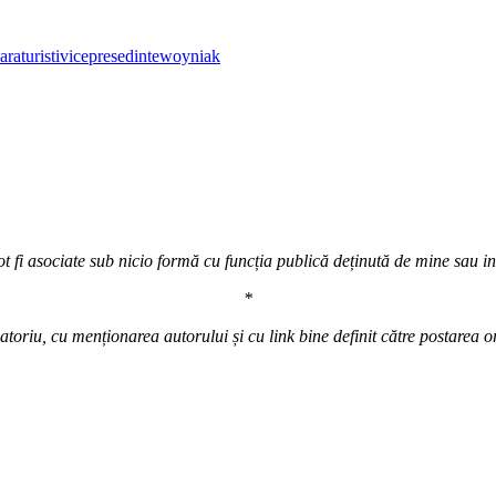
ara
turisti
vicepresedinte
woyniak
t fi asociate sub nicio formă cu funcția publică deținută de mine sau inst
*
atoriu, cu menționarea autorului și cu link bine definit către postarea o