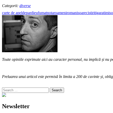
Categorii:
diverse
curte de apel
depardieu
fumat
notar
oameni
romani
soareci
stiri
tigara
timiso
Toate opiniile exprimate aici au caracter personal, nu implică și nu po
Preluarea unui articol este permisă în limita a 200 de cuvinte și, oblig
Search
for:
Newsletter