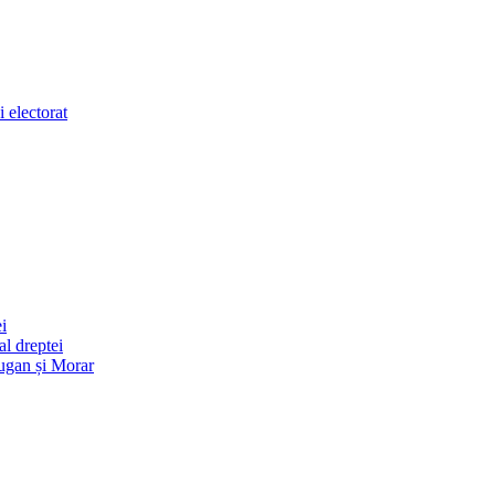
 electorat
i
l dreptei
ugan și Morar