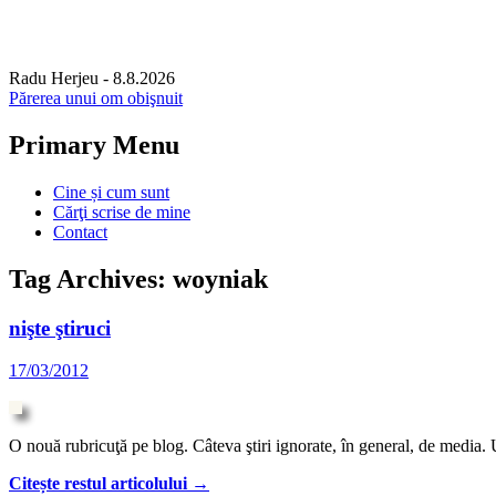
Radu Herjeu
- 8.8.2026
Părerea unui om obişnuit
Primary Menu
Skip
Cine și cum sunt
to
Cărţi scrise de mine
content
Contact
Tag Archives: woyniak
nişte ştiruci
17/03/2012
O nouă rubricuţă pe blog. Câteva ştiri ignorate, în general, de media.
Citește restul articolului
→