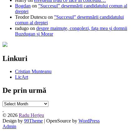
Harry
on
elveţienii n-au ce face în concediu…
Bogdan
on
”Succesul” desemnării candidatului comun al
dreptei
Teodor Dutescu
on
”Succesul” desemnării candidatului
comun al dreptei
radugo
on
despre maimuțe, congolezi, fața mea și domnii
Buzdugan și Morar
Linkuri
Cristian Munteanu
LicArt
De prin urmă
De
prin
urmă
© 2026
Radu Herjeu
Design by
99Theme
| OpenSource by
WordPress
Admin