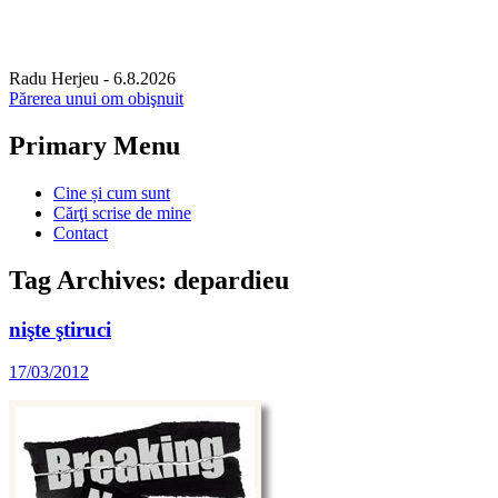
Radu Herjeu
- 6.8.2026
Părerea unui om obişnuit
Primary Menu
Skip
Cine și cum sunt
to
Cărţi scrise de mine
content
Contact
Tag Archives: depardieu
nişte ştiruci
17/03/2012