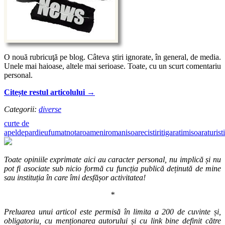
O nouă rubricuţă pe blog. Câteva ştiri ignorate, în general, de media.
Unele mai haioase, altele mai serioase. Toate, cu un scurt comentariu
personal.
Citește restul articolului
→
Categorii:
diverse
curte de
apel
depardieu
fumat
notar
oameni
romani
soareci
stiri
tigara
timisoara
turisti
Toate opiniile exprimate aici au caracter personal, nu implică și nu
pot fi asociate sub nicio formă cu funcția publică deținută de mine
sau instituția în care îmi desfășor activitatea!
*
Preluarea unui articol este permisă în limita a 200 de cuvinte și,
obligatoriu, cu menționarea autorului și cu link bine definit către