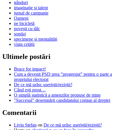
gânduri
imaginaţie şi talent
jurnal de campanie
Oameni
pe bicicletă
poveşti cu tâlc
sondaj
specimene şi mentalităţi
viaţa cetăţii
Ultimele postări
Brace for impact!
Cum a devenit PSD prea ”progresist” pentru o parte a
propriului electorat
De ce mă urăsc useriștii/reziștii?
Când ești prost…
O simplă statistică a amenzilor propuse de mine
”Succesul” desemnării candidatului comun al dreptei
Comentarii
Liviu Stefan
on
De ce mă urăsc useriștii/reziștii?