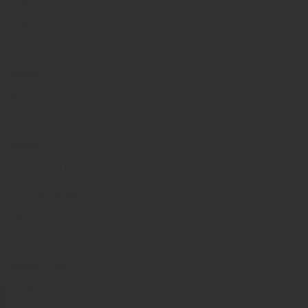
călătorii
CNA
cuvinte
diverse
filme
fotografii
gânduri
imaginaţie şi talent
jurnal de campanie
Oameni
pe bicicletă
poveşti cu tâlc
sondaj